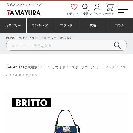
公式オンラインショップ
お気に入り
検索
マイページ
カート
カテゴリー
ランキング
ブランド
業種
コラム
商品名・品番・ブランド・キーワードから探す
安全靴・作業靴
安全靴ランキング
アシックス
建設・建築作業服
ミズノ
シューズ
安全靴スニーカーランキング
プーマ
製造・工場作業服
コンバース（CONVERSE）
TAMAYURA公式通販TOP
アウトドア・スポーツウェア
アイトス 77220
2 ROMERO エプロン
作業着・作業服
シューズランキング
シモン
鉄鋼・機械作業服
バートル
事務服・オフィスウェア
アシックス安全靴ランキング
アイズフロンティア
大工・鳶作業服
TSDESIGN
防寒着
ミズノ安全靴ランキング
寅壱
農作業服
アイトス株式会社