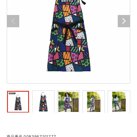
作業着ランキング
コーコス
電気・設備作業服
ジーベック
作業用手袋
アウトドアウェアランキング
クロダルマ
配達・営業作業服
桑和
アウトドア・スポーツ
つなぎランキング
山田辰
自動車整備士作業服
クレヒフク
ワークスーツ
空調服ランキング
おたふく手袋
DIY・日曜大工作業服
マック
コンプレッションウェア
コンプレッションウェアランキング
住商モンブラン
飲食店ユニフォーム
ボンマックス
作業用ポロシャツ
作業用ポロシャツランキング
GUSH FORCE
運送・倉庫作業服
CUP
安全保護具
作業用手袋ランキング
GDジャパン
清掃・ビルメンテ作業服
カーシーカシマ
レインウェア・カッパ
レインウェアランキング
シンメン
夜間・高視認性安全服
日進ゴム
ヤッケ
商品番号
0083967101777