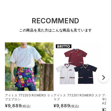
RECOMMEND
この商品を見た方はこんな商品も見ています
アイトス 772203 ROMERO ラッ
アイトス 772201 ROMERO スク
アイト
プエプロン
ラブ
半袖Ｋ
AZ-8
¥
9,889
¥
9,889
(税込)
(税込)
¥
3,