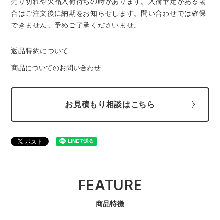
売り切れや欠品入荷待ちの時があります。入荷予定がある場
スターライト工業
東洋物産工業
合はご注文後に納期をお知らせします。問い合わせでは確保
ファン付きウェア
できません。予めご了承くださいませ。
弘進ゴム
藤井電工
防寒
返品特約について
福山ゴム工業
ビッグボーン商事株式会社
商品についてのお問い合わせ
カジュアル
お見積もり相談はこちら
FEATURE
商品特徴