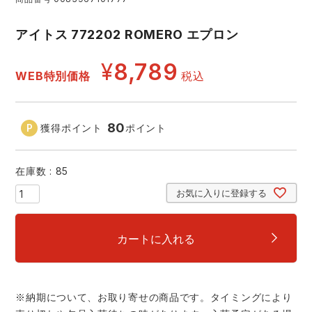
アイズフロンティア ランキング
ハイパーV
医療白衣・介護服
丸五
アイトス 772202 ROMERO エプロン
作業用小物・アクセサリー
¥
8,789
TSDESIGN ランキング
ムービンカット
グラディエーター
WEB特別価格
税込
鞄・バッグ
コーコス ランキング
ニオイクリア
タカヤ商事
つなぎ
80
獲得ポイント
ポイント
アイトス ランキング
エアークラフト
自重堂
ファン付き作業着・空調服
在庫数
85
お気に入りに登録する
ジーベック ランキング
サーヴォ
セロリー 大阪支店
電熱ウェア・ヒートウェア
ネーム刺繍・プリント加工対象商品
カートに入れる
アタックベース
サンエス
刺繍・プリント加工対象商品
作業着
中塚被服
イーブンリバー
ニット
※納期について、お取り寄せの商品です。タイミングにより