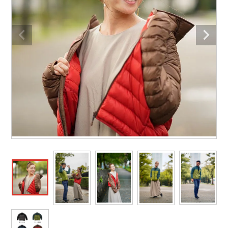
作業着ランキング
コーコス
電気・設備作業服
ジーベック
作業用手袋
アウトドアウェアランキング
クロダルマ
配達・営業作業服
桑和
アウトドア・スポーツ
つなぎランキング
山田辰
自動車整備士作業服
クレヒフク
ワークスーツ
空調服ランキング
おたふく手袋
DIY・日曜大工作業服
マック
コンプレッションウェア
コンプレッションウェアランキング
住商モンブラン
飲食店ユニフォーム
ボンマックス
作業用ポロシャツ
作業用ポロシャツランキング
GUSH FORCE
運送・倉庫作業服
CUP
安全保護具
作業用手袋ランキング
GDジャパン
清掃・ビルメンテ作業服
カーシーカシマ
レインウェア・カッパ
レインウェアランキング
シンメン
夜間・高視認性安全服
日進ゴム
ヤッケ