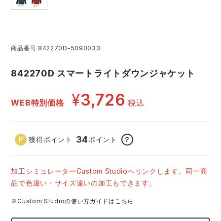
アイズフロンティア ランキング
ハイパーV
医療白衣・介護服
丸五
作業用小物・アクセサリー
商品番号
842270D-5090033
TSDESIGN ランキング
ムービンカット
グラディエーター
鞄・バッグ
842270D スマートライトダウンジャケット
コーコス ランキング
ニオイクリア
タカヤ商事
つなぎ
¥
3,726
WEB特別価格
税込
アイトス ランキング
エアークラフト
自重堂
ファン付き作業着・空調服
34
獲得ポイント
ポイント
？
ジーベック ランキング
サーヴォ
セロリー 大阪支店
電熱ウェア・ヒートウェア
ネーム刺繍・プリント加工対象商品
アタックベース
サンエス
加工シミュレーターCustom Studioへリンクします。同一商
刺繍・プリント加工対象商品
作業着
品で色違い・サイズ違いの加工もできます。
中塚被服
イーブンリバー
※Custom Studioの使い方ガイドはこちら
ニット