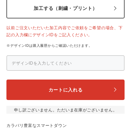
スターライト工業
東洋物産工業
加工する（刺繍・プリント）
ファン付きウェア
弘進ゴム
藤井電工
防寒
以前ご注文いただいた加工内容でご依頼をご希望の場合、下
記の入力欄にデザインIDをご記入ください。
福山ゴム工業
ビッグボーン商事株式会社
カジュアル
※デザインIDは購入履歴からご確認いただけます。
カートに入れる
申し訳ございません。ただいま在庫がございません。
カラバリ豊富なスマートダウン