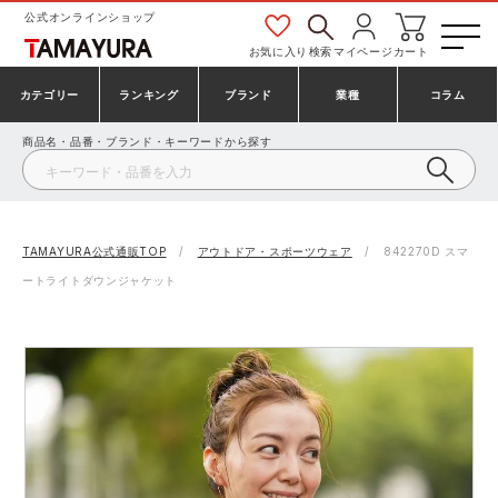
公式オンラインショップ
お気に入り
検索
マイページ
カート
カテゴリー
ランキング
ブランド
業種
コラム
商品名・品番・ブランド・キーワードから探す
安全靴・作業靴
安全靴ランキング
アシックス
建設・建築作業服
ミズノ
シューズ
安全靴スニーカーランキング
プーマ
製造・工場作業服
コンバース（CONVERSE）
TAMAYURA公式通販TOP
アウトドア・スポーツウェア
842270D スマ
ートライトダウンジャケット
作業着・作業服
シューズランキング
シモン
鉄鋼・機械作業服
バートル
事務服・オフィスウェア
アシックス安全靴ランキング
アイズフロンティア
大工・鳶作業服
TSDESIGN
防寒着
ミズノ安全靴ランキング
寅壱
農作業服
アイトス株式会社