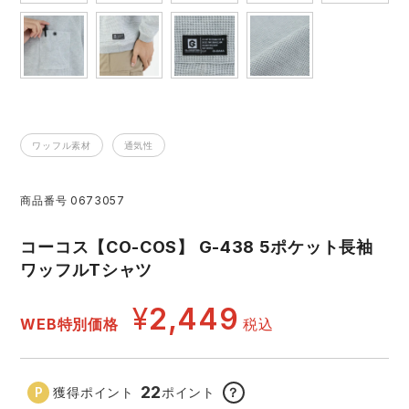
アイズフロンティア ランキング
ハイパーV
医療白衣・介護服
丸五
作業用小物・アクセサリー
TSDESIGN ランキング
ムービンカット
グラディエーター
鞄・バッグ
ワッフル素材
通気性
コーコス ランキング
ニオイクリア
タカヤ商事
つなぎ
商品番号
0673057
アイトス ランキング
エアークラフト
自重堂
ファン付き作業着・空調服
コーコス【CO-COS】 G-438 5ポケット長袖
ジーベック ランキング
サーヴォ
セロリー 大阪支店
ワッフルTシャツ
電熱ウェア・ヒートウェア
ネーム刺繍・プリント加工対象商品
¥
2,449
アタックベース
サンエス
WEB特別価格
税込
刺繍・プリント加工対象商品
作業着
中塚被服
イーブンリバー
ニット
22
獲得ポイント
ポイント
？