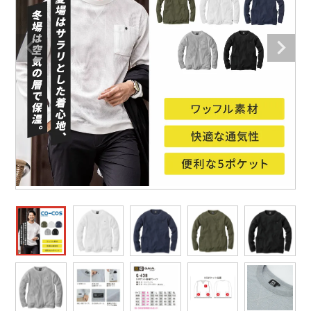
作業着ランキング
コーコス
電気・設備作業服
ジーベック
作業用手袋
アウトドアウェアランキング
クロダルマ
配達・営業作業服
桑和
アウトドア・スポーツ
つなぎランキング
山田辰
自動車整備士作業服
クレヒフク
ワークスーツ
空調服ランキング
おたふく手袋
DIY・日曜大工作業服
マック
コンプレッションウェア
コンプレッションウェアランキング
住商モンブラン
飲食店ユニフォーム
ボンマックス
作業用ポロシャツ
作業用ポロシャツランキング
GUSH FORCE
運送・倉庫作業服
CUP
安全保護具
作業用手袋ランキング
GDジャパン
清掃・ビルメンテ作業服
カーシーカシマ
レインウェア・カッパ
レインウェアランキング
シンメン
夜間・高視認性安全服
日進ゴム
ヤッケ