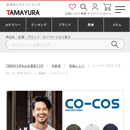
公式オンラインショップ
お気に入り
検索
マイページ
カート
カテゴリー
ランキング
ブランド
業種
コラム
商品名・品番・ブランド・キーワードから探す
安全靴・作業靴
安全靴ランキング
アシックス
建設・建築作業服
ミズノ
シューズ
安全靴スニーカーランキング
プーマ
製造・工場作業服
コンバース（CONVERSE）
TAMAYURA公式通販TOP
作業着
長袖シャツ
コーコス【CO-CO
S】 G-438 5ポケット長袖ワッフルTシャツ
作業着・作業服
シューズランキング
シモン
鉄鋼・機械作業服
バートル
事務服・オフィスウェア
アシックス安全靴ランキング
アイズフロンティア
大工・鳶作業服
TSDESIGN
防寒着
ミズノ安全靴ランキング
寅壱
農作業服
アイトス株式会社