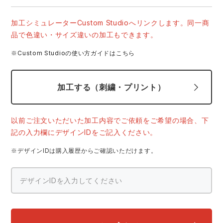
スターライト工業
東洋物産工業
ファン付きウェア
加工シミュレーターCustom Studioへリンクします。同一商
品で色違い・サイズ違いの加工もできます。
弘進ゴム
藤井電工
防寒
※Custom Studioの使い方ガイドはこちら
福山ゴム工業
ビッグボーン商事株式会社
カジュアル
加工する（刺繍・プリント）
以前ご注文いただいた加工内容でご依頼をご希望の場合、下
記の入力欄にデザインIDをご記入ください。
※デザインIDは購入履歴からご確認いただけます。