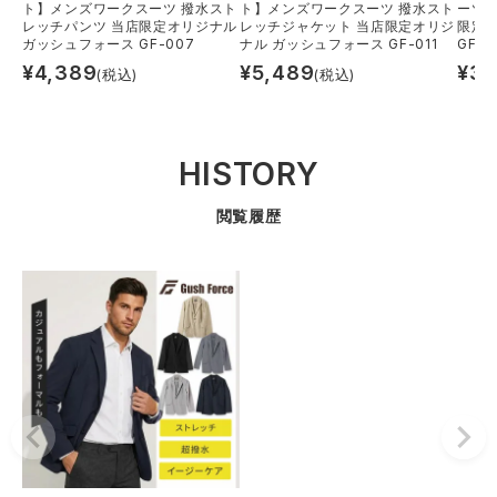
ト】メンズワークスーツ 撥水スト
ト】メンズワークスーツ 撥水スト
ーツ 
レッチパンツ 当店限定オリジナル
レッチジャケット 当店限定オリジ
限定
ガッシュフォース GF-007
ナル ガッシュフォース GF-011
GF-0
¥
4,389
¥
5,489
¥
3,
(税込)
(税込)
HISTORY
閲覧履歴