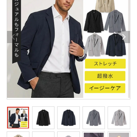
作業着ランキング
コーコス
電気・設備作業服
ジーベック
作業用手袋
アウトドアウェアランキング
クロダルマ
配達・営業作業服
桑和
アウトドア・スポーツ
つなぎランキング
山田辰
自動車整備士作業服
クレヒフク
ワークスーツ
空調服ランキング
おたふく手袋
DIY・日曜大工作業服
マック
コンプレッションウェア
コンプレッションウェアランキング
住商モンブラン
飲食店ユニフォーム
ボンマックス
作業用ポロシャツ
作業用ポロシャツランキング
GUSH FORCE
運送・倉庫作業服
CUP
安全保護具
作業用手袋ランキング
GDジャパン
清掃・ビルメンテ作業服
カーシーカシマ
レインウェア・カッパ
レインウェアランキング
シンメン
夜間・高視認性安全服
日進ゴム
ヤッケ