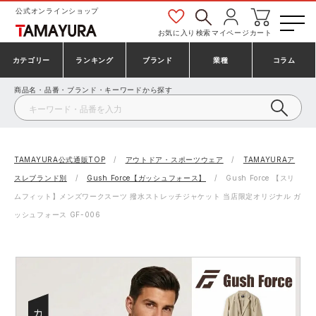
公式オンラインショップ
お気に入り
検索
マイページ
カート
カテゴリー
ランキング
ブランド
業種
コラム
商品名・品番・ブランド・キーワードから探す
安全靴・作業靴
安全靴ランキング
アシックス
建設・建築作業服
ミズノ
シューズ
安全靴スニーカーランキング
プーマ
製造・工場作業服
コンバース（CONVERSE）
TAMAYURA公式通販TOP
アウトドア・スポーツウェア
TAMAYURAア
スレブランド別
Gush Force【ガッシュフォース】
Gush Force 【スリ
作業着・作業服
シューズランキング
シモン
鉄鋼・機械作業服
バートル
ムフィット】メンズワークスーツ 撥水ストレッチジャケット 当店限定オリジナル ガ
ッシュフォース GF-006
事務服・オフィスウェア
アシックス安全靴ランキング
アイズフロンティア
大工・鳶作業服
TSDESIGN
防寒着
ミズノ安全靴ランキング
寅壱
農作業服
アイトス株式会社