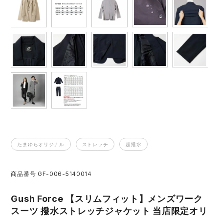
アイズフロンティア ランキング
ハイパーV
医療白衣・介護服
丸五
作業用小物・アクセサリー
TSDESIGN ランキング
ムービンカット
グラディエーター
鞄・バッグ
コーコス ランキング
ニオイクリア
タカヤ商事
つなぎ
アイトス ランキング
エアークラフト
自重堂
ファン付き作業着・空調服
ジーベック ランキング
サーヴォ
セロリー 大阪支店
電熱ウェア・ヒートウェア
たまゆらオリジナル
ストレッチ
超撥水
ネーム刺繍・プリント加工対象商品
アタックベース
サンエス
商品番号
GF-006-5140014
刺繍・プリント加工対象商品
作業着
中塚被服
イーブンリバー
Gush Force 【スリムフィット】メンズワーク
ニット
スーツ 撥水ストレッチジャケット 当店限定オリ