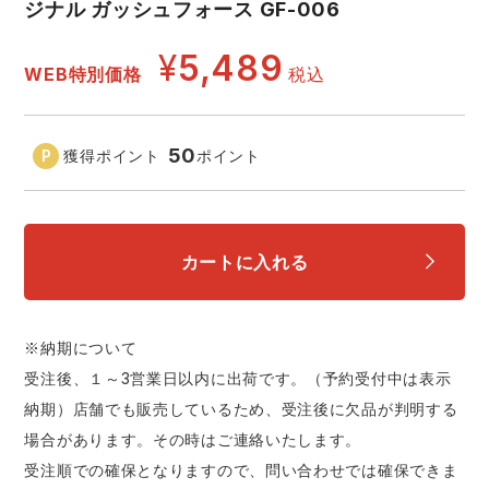
ジナル ガッシュフォース GF-006
スターライト工業
東洋物産工業
ファン付きウェア
¥
5,489
WEB特別価格
税込
弘進ゴム
藤井電工
防寒
福山ゴム工業
ビッグボーン商事株式会社
50
獲得ポイント
ポイント
カジュアル
カートに入れる
※納期について
受注後、１～3営業日以内に出荷です。（予約受付中は表示
納期）店舗でも販売しているため、受注後に欠品が判明する
場合があります。その時はご連絡いたします。
受注順での確保となりますので、問い合わせでは確保できま