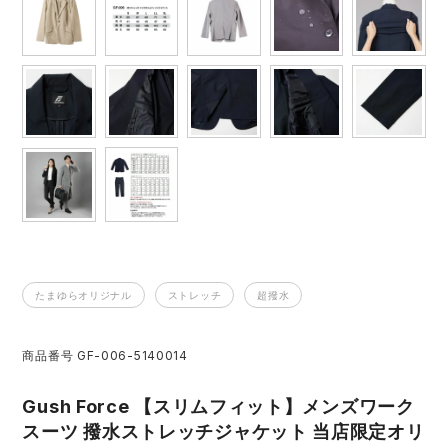
アイズフロンティア ランキング
ハイパーV
医療白衣・介護服
丸五
作業用小物・アクセサリー
TSDESIGN ランキング
ムービンカット
グラディエーター
鞄・バッグ
コーコス ランキング
ニオイクリア
タカヤ商事
つなぎ
アイトス ランキング
エアークラフト
自重堂
ファン付き作業着・空調服
ジーベック ランキング
サーヴォ
セロリー 大阪支店
電熱ウェア・ヒートウェア
たまゆらオリジナル
ストレッチ
超撥水
ネーム刺繍・プリント加工対象商品
アタックベース
サンエス
商品番号
GF-006-5140014
刺繍・プリント加工対象商品
作業着
中塚被服
イーブンリバー
Gush Force 【スリムフィット】メンズワーク
ニット
スーツ 撥水ストレッチジャケット 当店限定オリ