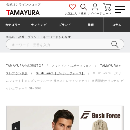
公式オンラインショップ
お気に入り
検索
マイページ
カート
カテゴリー
ランキング
ブランド
業種
コラム
商品名・品番・ブランド・キーワードから探す
安全靴・作業靴
安全靴ランキング
アシックス
建設・建築作業服
ミズノ
シューズ
安全靴スニーカーランキング
プーマ
製造・工場作業服
コンバース（CONVERSE）
TAMAYURA公式通販TOP
アウトドア・スポーツウェア
TAMAYURAア
スレブランド別
Gush Force【ガッシュフォース】
Gush Force 【スリ
作業着・作業服
シューズランキング
シモン
鉄鋼・機械作業服
バートル
ムフィット】メンズワークスーツ 撥水ストレッチジャケット 当店限定オリジナル ガ
ッシュフォース GF-006
事務服・オフィスウェア
アシックス安全靴ランキング
アイズフロンティア
大工・鳶作業服
TSDESIGN
防寒着
ミズノ安全靴ランキング
寅壱
農作業服
アイトス株式会社