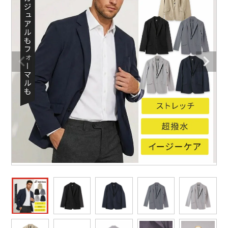
作業着ランキング
コーコス
電気・設備作業服
ジーベック
作業用手袋
アウトドアウェアランキング
クロダルマ
配達・営業作業服
桑和
アウトドア・スポーツ
つなぎランキング
山田辰
自動車整備士作業服
クレヒフク
ワークスーツ
空調服ランキング
おたふく手袋
DIY・日曜大工作業服
マック
コンプレッションウェア
コンプレッションウェアランキング
住商モンブラン
飲食店ユニフォーム
ボンマックス
作業用ポロシャツ
作業用ポロシャツランキング
GUSH FORCE
運送・倉庫作業服
CUP
安全保護具
作業用手袋ランキング
GDジャパン
清掃・ビルメンテ作業服
カーシーカシマ
レインウェア・カッパ
レインウェアランキング
シンメン
夜間・高視認性安全服
日進ゴム
ヤッケ