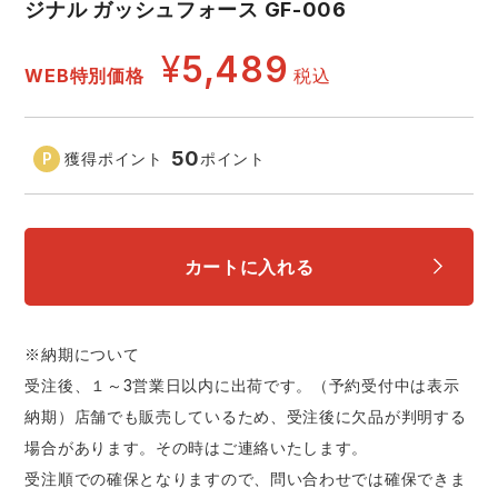
ジナル ガッシュフォース GF-006
スターライト工業
東洋物産工業
ファン付きウェア
¥
5,489
WEB特別価格
税込
弘進ゴム
藤井電工
防寒
福山ゴム工業
ビッグボーン商事株式会社
50
獲得ポイント
ポイント
カジュアル
カートに入れる
※納期について
受注後、１～3営業日以内に出荷です。（予約受付中は表示
納期）店舗でも販売しているため、受注後に欠品が判明する
場合があります。その時はご連絡いたします。
受注順での確保となりますので、問い合わせでは確保できま