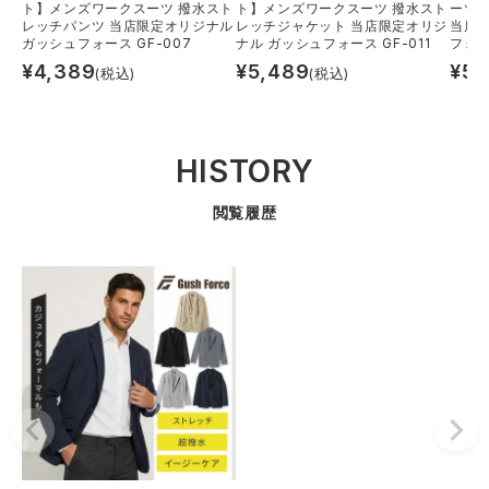
ト】メンズワークスーツ 撥水スト
ト】メンズワークスーツ 撥水スト
ーツ
レッチパンツ 当店限定オリジナル
レッチジャケット 当店限定オリジ
当店
ガッシュフォース GF-007
ナル ガッシュフォース GF-011
フォー
¥
4,389
¥
5,489
¥
5,
(税込)
(税込)
HISTORY
閲覧履歴