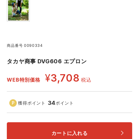
アイズフロンティア ランキング
ハイパーV
医療白衣・介護服
丸五
作業用小物・アクセサリー
TSDESIGN ランキング
ムービンカット
グラディエーター
鞄・バッグ
商品番号
0090334
コーコス ランキング
ニオイクリア
タカヤ商事
つなぎ
タカヤ商事 DVG606 エプロン
アイトス ランキング
エアークラフト
自重堂
ファン付き作業着・空調服
¥
3,708
WEB特別価格
税込
ジーベック ランキング
サーヴォ
セロリー 大阪支店
電熱ウェア・ヒートウェア
ネーム刺繍・プリント加工対象商品
34
獲得ポイント
ポイント
アタックベース
サンエス
刺繍・プリント加工対象商品
作業着
中塚被服
イーブンリバー
ニット
カートに入れる