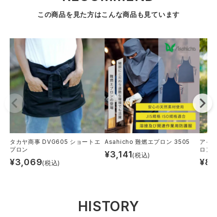
この商品を見た方はこんな商品も見ています
タカヤ商事 DVG605 ショートエ
Asahicho 難燃エプロン 3505
アイト
プロン
ロン
¥
3,141
(税込)
¥
3,069
¥
8,
(税込)
HISTORY