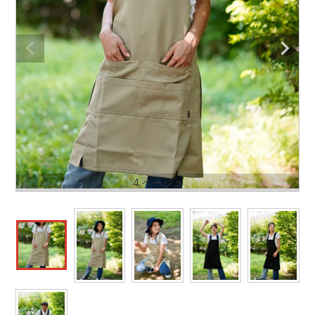
作業着ランキング
コーコス
電気・設備作業服
ジーベック
作業用手袋
アウトドアウェアランキング
クロダルマ
配達・営業作業服
桑和
アウトドア・スポーツ
つなぎランキング
山田辰
自動車整備士作業服
クレヒフク
ワークスーツ
空調服ランキング
おたふく手袋
DIY・日曜大工作業服
マック
コンプレッションウェア
コンプレッションウェアランキング
住商モンブラン
飲食店ユニフォーム
ボンマックス
作業用ポロシャツ
4.ベージュ
作業用ポロシャツランキング
GUSH FORCE
運送・倉庫作業服
CUP
安全保護具
作業用手袋ランキング
GDジャパン
清掃・ビルメンテ作業服
カーシーカシマ
レインウェア・カッパ
レインウェアランキング
シンメン
夜間・高視認性安全服
日進ゴム
ヤッケ