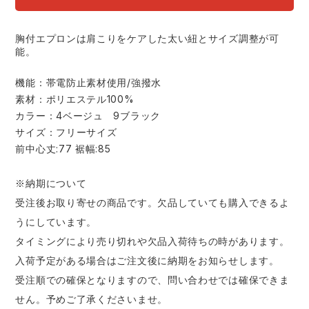
スターライト工業
東洋物産工業
ファン付きウェア
胸付エプロンは肩こりをケアした太い紐とサイズ調整が可
能。
弘進ゴム
藤井電工
防寒
機能：帯電防止素材使用/強撥水
福山ゴム工業
ビッグボーン商事株式会社
素材：ポリエステル100%
カジュアル
カラー：4ベージュ 9ブラック
サイズ：フリーサイズ
前中心丈:77 裾幅:85
※納期について
受注後お取り寄せの商品です。欠品していても購入できるよ
うにしています。
タイミングにより売り切れや欠品入荷待ちの時があります。
入荷予定がある場合はご注文後に納期をお知らせします。
受注順での確保となりますので、問い合わせでは確保できま
せん。予めご了承くださいませ。