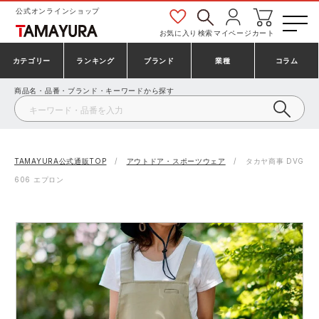
公式オンラインショップ
お気に入り
検索
マイページ
カート
カテゴリー
ランキング
ブランド
業種
コラム
商品名・品番・ブランド・キーワードから探す
安全靴・作業靴
安全靴ランキング
アシックス
建設・建築作業服
ミズノ
シューズ
安全靴スニーカーランキング
プーマ
製造・工場作業服
コンバース（CONVERSE）
TAMAYURA公式通販TOP
アウトドア・スポーツウェア
タカヤ商事 DVG
606 エプロン
作業着・作業服
シューズランキング
シモン
鉄鋼・機械作業服
バートル
事務服・オフィスウェア
アシックス安全靴ランキング
アイズフロンティア
大工・鳶作業服
TSDESIGN
防寒着
ミズノ安全靴ランキング
寅壱
農作業服
アイトス株式会社