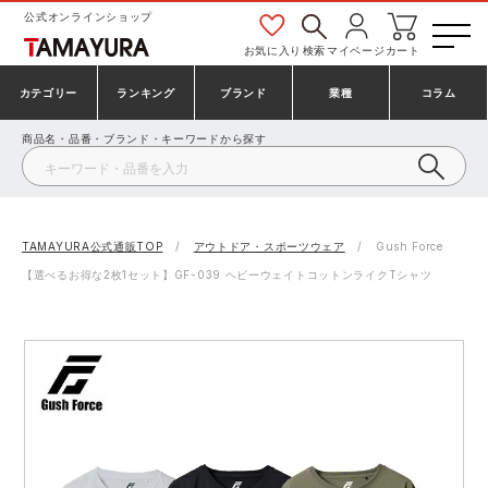
公式オンラインショップ
お気に入り
検索
マイページ
カート
カテゴリー
ランキング
ブランド
業種
コラム
商品名・品番・ブランド・キーワードから探す
安全靴・作業靴
安全靴ランキング
アシックス
建設・建築作業服
ミズノ
シューズ
安全靴スニーカーランキング
プーマ
製造・工場作業服
コンバース（CONVERSE）
TAMAYURA公式通販TOP
アウトドア・スポーツウェア
Gush Force
【選べるお得な2枚1セット】GF-039 ヘビーウェイトコットンライクTシャツ
作業着・作業服
シューズランキング
シモン
鉄鋼・機械作業服
バートル
事務服・オフィスウェア
アシックス安全靴ランキング
アイズフロンティア
大工・鳶作業服
TSDESIGN
防寒着
ミズノ安全靴ランキング
寅壱
農作業服
アイトス株式会社