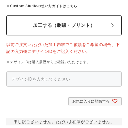
スターライト工業
東洋物産工業
※Custom Studioの使い方ガイドはこちら
ファン付きウェア
弘進ゴム
藤井電工
加工する（刺繍・プリント）
防寒
福山ゴム工業
ビッグボーン商事株式会社
カジュアル
以前ご注文いただいた加工内容でご依頼をご希望の場合、下
記の入力欄にデザインIDをご記入ください。
※デザインIDは購入履歴からご確認いただけます。
お気に入りに登録する
申し訳ございません。ただいま在庫がございません。