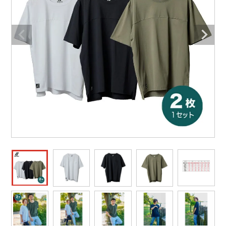
作業着ランキング
コーコス
電気・設備作業服
ジーベック
作業用手袋
アウトドアウェアランキング
クロダルマ
配達・営業作業服
桑和
アウトドア・スポーツ
つなぎランキング
山田辰
自動車整備士作業服
クレヒフク
ワークスーツ
空調服ランキング
おたふく手袋
DIY・日曜大工作業服
マック
コンプレッションウェア
コンプレッションウェアランキング
住商モンブラン
飲食店ユニフォーム
ボンマックス
作業用ポロシャツ
作業用ポロシャツランキング
GUSH FORCE
運送・倉庫作業服
CUP
安全保護具
作業用手袋ランキング
GDジャパン
清掃・ビルメンテ作業服
カーシーカシマ
レインウェア・カッパ
レインウェアランキング
シンメン
夜間・高視認性安全服
日進ゴム
ヤッケ