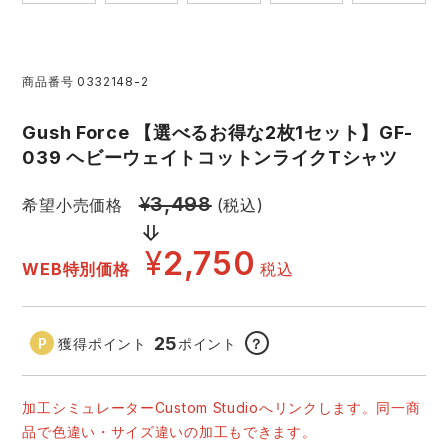
アイズフロンティア ランキング
ハイパーV
医療白衣・介護服
丸五
作業用小物・アクセサリー
商品番号
0332148-2
TSDESIGN ランキング
ムービンカット
グラディエーター
鞄・バッグ
Gush Force 【選べるお得な2枚1セット】GF-
039 ヘビーウェイトコットンライクTシャツ
コーコス ランキング
ニオイクリア
タカヤ商事
つなぎ
¥
3,498
希望小売価格
(税込)
アイトス ランキング
エアークラフト
自重堂
ファン付き作業着・空調服
¥
2,750
WEB特別価格
税込
ジーベック ランキング
サーヴォ
セロリー 大阪支店
電熱ウェア・ヒートウェア
ネーム刺繍・プリント加工対象商品
25
獲得ポイント
ポイント
？
アタックベース
サンエス
刺繍・プリント加工対象商品
作業着
中塚被服
イーブンリバー
加工シミュレーターCustom Studioへリンクします。同一商
ニット
品で色違い・サイズ違いの加工もできます。