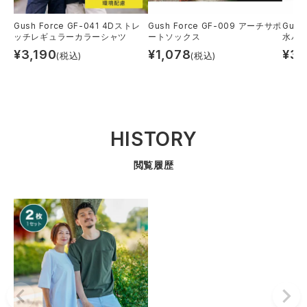
Gush Force GF-041 4Dストレ
Gush Force GF-009 アーチサポ
Gush
ッチレギュラーカラーシャツ
ートソックス
水パ
¥
3,190
¥
1,078
¥
3,
(税込)
(税込)
HISTORY
閲覧履歴