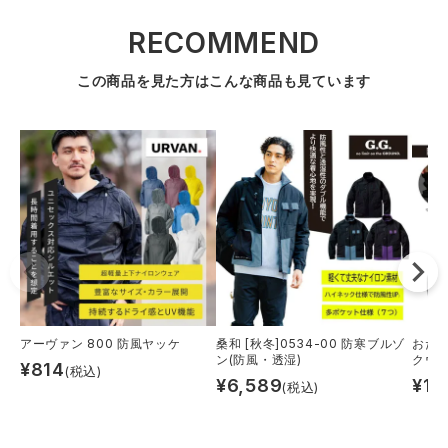
RECOMMEND
この商品を見た方はこんな商品も見ています
アーヴァン 800 防風ヤッケ
桑和 [秋冬]0534-00 防寒ブルゾ
おたふ
ン(防風・透湿)
クウォ
¥
814
(税込)
¥
6,589
¥
1,
(税込)