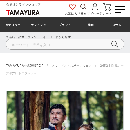
公式オンラインショップ
お気に入り
検索
マイページ
カート
カテゴリー
ランキング
ブランド
業種
コラム
商品名・品番・ブランド・キーワードから探す
安全靴・作業靴
安全靴ランキング
アシックス
建設・建築作業服
ミズノ
シューズ
安全靴スニーカーランキング
プーマ
製造・工場作業服
コンバース（CONVERSE）
TAMAYURA公式通販TOP
アウトドア・スポーツウェア
26526 防風シー
プボアレトロジャケット
作業着・作業服
シューズランキング
シモン
鉄鋼・機械作業服
バートル
事務服・オフィスウェア
アシックス安全靴ランキング
アイズフロンティア
大工・鳶作業服
TSDESIGN
防寒着
ミズノ安全靴ランキング
寅壱
農作業服
アイトス株式会社