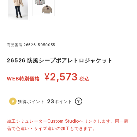
アイズフロンティア ランキング
ハイパーV
医療白衣・介護服
丸五
作業用小物・アクセサリー
TSDESIGN ランキング
ムービンカット
グラディエーター
鞄・バッグ
商品番号
26526-5050055
コーコス ランキング
ニオイクリア
タカヤ商事
つなぎ
26526 防風シープボアレトロジャケット
アイトス ランキング
エアークラフト
自重堂
ファン付き作業着・空調服
¥
2,573
WEB特別価格
税込
ジーベック ランキング
サーヴォ
セロリー 大阪支店
電熱ウェア・ヒートウェア
ネーム刺繍・プリント加工対象商品
23
獲得ポイント
ポイント
？
アタックベース
サンエス
刺繍・プリント加工対象商品
作業着
加工シミュレーターCustom Studioへリンクします。同一商
中塚被服
イーブンリバー
品で色違い・サイズ違いの加工もできます。
ニット