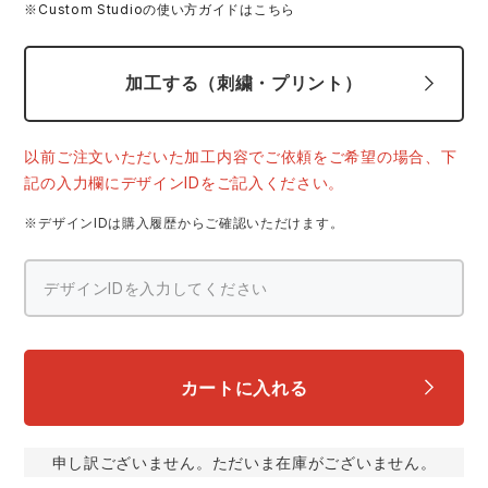
※Custom Studioの使い方ガイドはこちら
スターライト工業
東洋物産工業
ファン付きウェア
加工する（刺繍・プリント）
弘進ゴム
藤井電工
防寒
福山ゴム工業
ビッグボーン商事株式会社
以前ご注文いただいた加工内容でご依頼をご希望の場合、下
カジュアル
記の入力欄にデザインIDをご記入ください。
※デザインIDは購入履歴からご確認いただけます。
カートに入れる
申し訳ございません。ただいま在庫がございません。