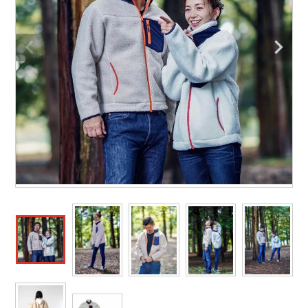
作業着ランキング
コーコス
電気・設備作業服
ジーベック
作業用手袋
アウトドアウェアランキング
クロダルマ
配達・営業作業服
桑和
アウトドア・スポーツ
つなぎランキング
山田辰
自動車整備士作業服
クレヒフク
ワークスーツ
空調服ランキング
おたふく手袋
DIY・日曜大工作業服
マック
コンプレッションウェア
コンプレッションウェアランキング
住商モンブラン
飲食店ユニフォーム
ボンマックス
作業用ポロシャツ
作業用ポロシャツランキング
GUSH FORCE
運送・倉庫作業服
CUP
安全保護具
作業用手袋ランキング
GDジャパン
清掃・ビルメンテ作業服
カーシーカシマ
レインウェア・カッパ
レインウェアランキング
シンメン
夜間・高視認性安全服
日進ゴム
ヤッケ