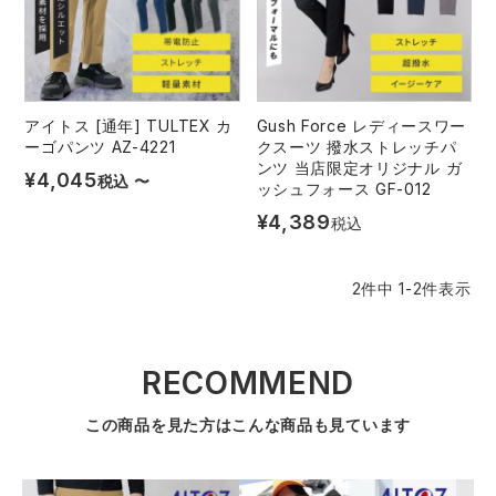
レインウェアランキング
シンメン
夜間・高視認性安全服
日進ゴム
ヤッケ
アイズフロンティア ランキング
ハイパーV
医療白衣・介護服
丸五
作業用小物・アクセサリー
アイトス [通年] TULTEX カ
Gush Force レディースワー
ーゴパンツ AZ-4221
クスーツ 撥水ストレッチパ
ンツ 当店限定オリジナル ガ
TSDESIGN ランキング
ムービンカット
グラディエーター
¥
4,045
税込
〜
鞄・バッグ
ッシュフォース GF-012
¥
4,389
税込
コーコス ランキング
ニオイクリア
タカヤ商事
つなぎ
2
件中
1
-
2
件表示
アイトス ランキング
エアークラフト
自重堂
ファン付き作業着・空調服
ジーベック ランキング
サーヴォ
セロリー 大阪支店
RECOMMEND
電熱ウェア・ヒートウェア
ネーム刺繍・プリント加工対象商品
この商品を見た方はこんな商品も見ています
アタックベース
サンエス
刺繍・プリント加工対象商品
作業着