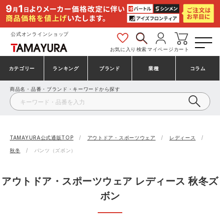
公式オンラインショップ
お気に入り
検索
マイページ
カート
カテゴリー
ランキング
ブランド
業種
コラム
商品名・品番・ブランド・キーワードから探す
安全靴・作業靴
安全靴ランキング
アシックス
建設・建築作業服
ミズノ
シューズ
安全靴スニーカーランキング
プーマ
製造・工場作業服
コンバース（CONVERSE）
TAMAYURA公式通販TOP
アウトドア・スポーツウェア
レディース
秋冬
パンツ（ズボン）
作業着・作業服
シューズランキング
シモン
鉄鋼・機械作業服
バートル
アウトドア・スポーツウェア レディース 秋冬ズ
事務服・オフィスウェア
アシックス安全靴ランキング
アイズフロンティア
大工・鳶作業服
TSDESIGN
ボン