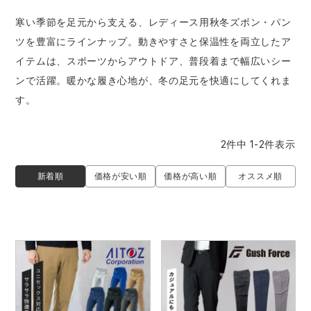
防寒着
ミズノ安全靴ランキング
寅壱
農作業服
アイトス株式会社
寒い季節を足元から支える、レディース用秋冬ズボン・パン
ツを豊富にラインナップ。動きやすさと保温性を両立したア
作業着ランキング
コーコス
電気・設備作業服
ジーベック
作業用手袋
イテムは、スポーツからアウトドア、普段着まで幅広いシー
ンで活躍。暖かな履き心地が、冬の足元を快適にしてくれま
アウトドアウェアランキング
クロダルマ
配達・営業作業服
桑和
アウトドア・スポーツ
す。
つなぎランキング
山田辰
自動車整備士作業服
クレヒフク
ワークスーツ
2
件中
1
-
2
件表示
空調服ランキング
おたふく手袋
DIY・日曜大工作業服
マック
コンプレッションウェア
新着順
価格が安い順
価格が高い順
オススメ順
コンプレッションウェアランキング
住商モンブラン
飲食店ユニフォーム
ボンマックス
作業用ポロシャツ
作業用ポロシャツランキング
GUSH FORCE
運送・倉庫作業服
CUP
安全保護具
作業用手袋ランキング
GDジャパン
清掃・ビルメンテ作業服
カーシーカシマ
レインウェア・カッパ