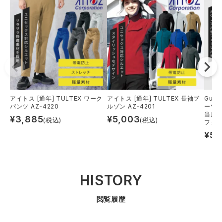
中塚被服
イーブンリバー
ニット
スターライト工業
東洋物産工業
ファン付きウェア
弘進ゴム
藤井電工
防寒
福山ゴム工業
ビッグボーン商事株式会社
アイトス [通年] TULTEX ワーク
アイトス [通年] TULTEX 長袖ブ
Gus
カジュアル
パンツ AZ-4220
ルゾン AZ-4201
ーツ
当店
¥
3,885
¥
5,003
(税込)
(税込)
フォー
¥
5,
HISTORY
閲覧履歴