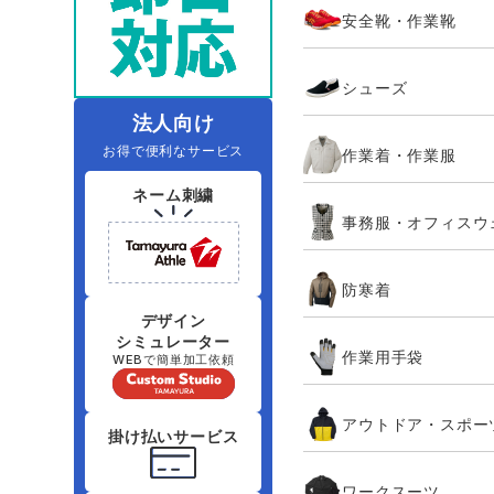
安全靴・作業靴
レインウェアランキング
夜間・高視認性安全服
ヤッケ
アイズフロ
医療白衣
作
住商モンブラン
ボンマックス
シューズ
アイトス ランキング
ファン付きウェア（空調服シリー
ジーベック
電
シンメン
ズ）
日進ゴム
法人向け
お得で便利なサービス
作業着・作業服
ニオイクリア
タカヤ商事
ネーム刺繍
事務服・オフィスウ
アタックベース
サンエス
防寒着
弘進ゴム
藤井電工
デザイン
シミュレーター
作業用手袋
WEBで簡単加工依頼
アウトドア・スポー
掛け払いサービス
ワークスーツ