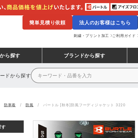
簡単見積り依頼
法人のお客様はこちら
刺繍・プリント加工
ご利用ガイド
から探す
ブランド
から探す
ードから探す
ニーカーランキング
場作業服
ューズ
プーマ
コンバース
シューズランキング
鉄鋼・機械作業服
作業着
（CONVERSE）
防寒着
防風
バートル [秋冬]防風フーディジャケット 3220
ンキング
備作業服
業用手袋
アウトドアウェアランキング
配達・営業作業服
アウトドア・スポーツウ
寅壱
アイトス株式会社
探す
ッションウェアランキング
ニフォーム
業用ポロシャツ
作業用ポロシャツランキング
運送・倉庫作業服
安全保護具
山田辰
クレヒフク