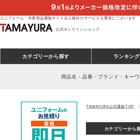
ユニフォーム・作業用品通販サイト法人様向けサービスも豊富にございます
公式オンラインショップ
カテゴリー
から探す
ランキング
商品名・品番・ブランド・キーワ
安全靴ランキング
アシックス
建設・建築作業服
安全靴・作業靴
ミズノ
安全靴ス
製造・工
シ
TAMAYURA公式通販TOP
ミズノ安全靴ランキング
農作業服
防寒着
作業着ラ
電気・設
作
アイズフロンティア
TSDESIGN
カテゴリーから
空調服ランキング
DIY・日曜大工作業服
コンプレッションウェア
コンプレ
飲食店ユ
作
クロダルマ
桑和