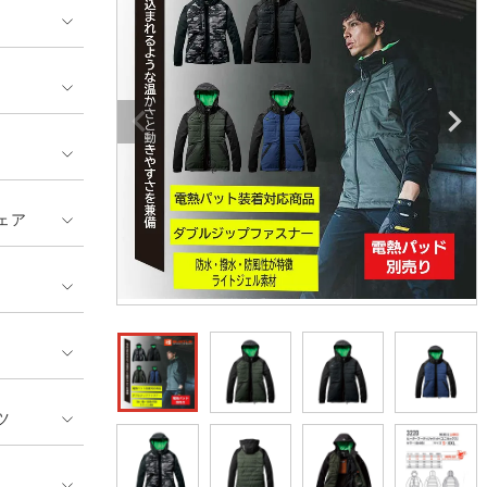
ンティア ランキング
・介護服
業用小物・アクセサリー類
TSDESIGN ランキング
鞄・バッグ類
GUSH FORCE
CUP
ネーム刺繍・プリント加工対象
 ランキング
熱ウェア・ヒートウェア
刺繍・プリント加工対象
ハイパーV
丸五
作業着
エアークラフト
自重堂
ニット
ェア
中塚被服
イーブンリバー
ファン付きウェア
福山ゴム工業
ビッグボーン商事株式会
防寒
社
カジュアル
ツ