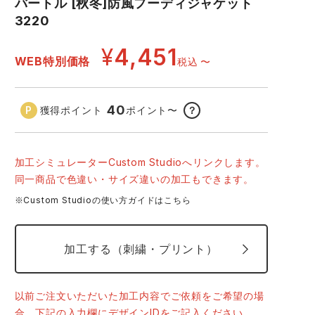
バートル [秋冬]防風フーディジャケット
コーコス ランキング
つなぎ
3220
GDジャパン
カーシーカシマ
商品
¥
4,451
WEB特別価格
商品
税込
〜
ムービンカット
グラディエーター
40
獲得ポイント
ポイント
〜
？
サーヴォ
セロリー 大阪支店
スターライト工業
東洋物産工業
加工シミュレーターCustom Studioへリンクします。
同一商品で色違い・サイズ違いの加工もできます。
14.ミルスグリーン
※Custom Studioの使い方ガイドはこちら
加工する（刺繍・プリント）
以前ご注文いただいた加工内容でご依頼をご希望の場
合、下記の入力欄にデザインIDをご記入ください。