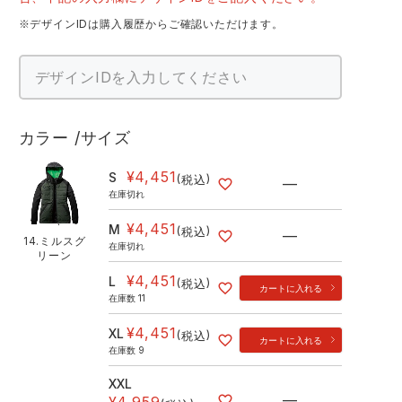
※デザインIDは購入履歴からご確認いただけます。
カラー
サイズ
¥
4,451
S
税込
—
在庫切れ
¥
4,451
M
税込
—
14.ミルスグ
在庫切れ
リーン
¥
4,451
L
税込
カートに入れる
在庫数
11
¥
4,451
XL
税込
カートに入れる
在庫数
9
XXL
—