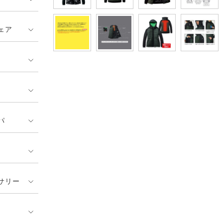
ェア
パ
サリー