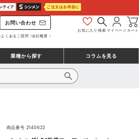
お問い合わせ
お気に入り
検索
マイページ
カート
よくあるご質問
会社概要
業種
から探す
コラム
を見る
シモン
アシックス安全靴ランキング
大工・鳶作業服
事務服(オフィスウェア)
バートル
ェア
つなぎランキング
自動車整備士作業服
ワークスーツ
コーコス
ジーベック
商品番号
2140622
作業用手袋ランキング
清掃・ビルメンテ作業服
レインウェア・カッパ
おたふく手袋
マック