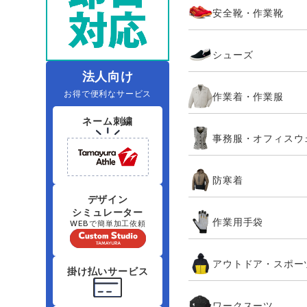
安全靴・作業靴
レインウェアランキング
夜間・高視認性安全服
ヤッケ
アイズフロ
医療白衣
作
住商モンブラン
ボンマックス
シューズ
アイトス ランキング
ファン付きウェア（空調服シリー
ジーベック
電
シンメン
ズ）
日進ゴム
法人向け
お得で便利なサービス
作業着・作業服
ニオイクリア
タカヤ商事
ネーム刺繍
事務服・オフィスウ
アタックベース
サンエス
防寒着
弘進ゴム
藤井電工
デザイン
シミュレーター
作業用手袋
WEBで簡単加工依頼
アウトドア・スポー
掛け払いサービス
ワークスーツ