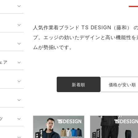
ンティア ランキング
・介護服
業用小物・アクセサリー類
TSDESIGN ランキング
鞄・バッグ類
GUSH FORCE
CUP
ネーム刺繍・プリント加工対象
 ランキング
熱ウェア・ヒートウェア
刺繍・プリント加工対象
人気作業着ブランド TS DESIGN（藤和
ハイパーV
丸五
作業着
プ。エッジの効いたデザインと高い機能性を
ムが勢揃いです。
エアークラフト
自重堂
ニット
ェア
中塚被服
イーブンリバー
ファン付きウェア
新着順
価格が安い順
福山ゴム工業
ビッグボーン商事株式会
防寒
社
カジュアル
ツ