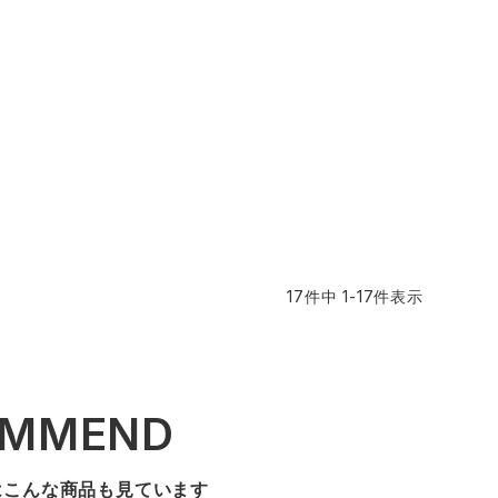
17
件中
1
-
17
件表示
OMMEND
はこんな商品も見ています