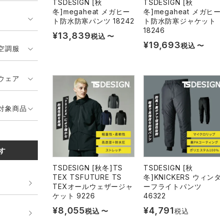
TSDESIGN [秋
TSDESIGN [秋
冬]megaheat メガヒー
冬]megaheat メガヒ
ト防水防寒パンツ 18242
ト防水防寒ジャケット
18246
¥
13,839
税込
〜
¥
19,693
税込
〜
空調服
ウェア
対象商品
す
TSDESIGN [秋冬]TS
TSDESIGN [秋
TEX TSFUTURE TS
冬]KNICKERS ウィン
TEXオールウェザージャ
ーフライトパンツ
ケット 9226
46322
¥
8,055
¥
4,791
税込
〜
税込