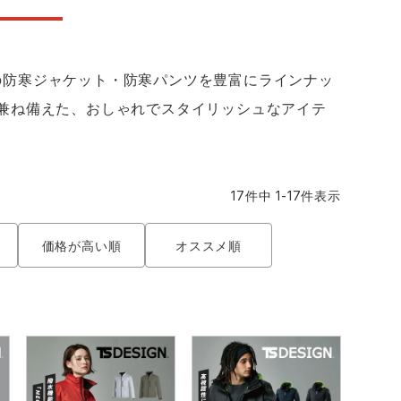
コーコス ランキング
つなぎ
GDジャパン
カーシーカシマ
商品
商品
） の防寒ジャケット・防寒パンツを豊富にラインナッ
ムービンカット
グラディエーター
兼ね備えた、おしゃれでスタイリッシュなアイテ
サーヴォ
セロリー 大阪支店
17
件中
1
-
17
件表示
スターライト工業
東洋物産工業
価格が高い順
オススメ順