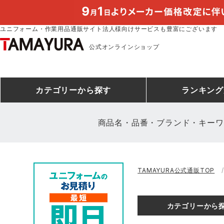
ユニフォーム・作業用品通販サイト法人様向けサービスも豊富にございます
公式オンラインショップ
カテゴリー
から探す
ランキング
商品名・品番・ブランド・キーワ
安全靴ランキング
アシックス
建設・建築作業服
安全靴・作業靴
ミズノ
安全靴ス
製造・工
シ
TAMAYURA公式通販TOP
ミズノ安全靴ランキング
農作業服
防寒着
作業着ラ
電気・設
作
アイズフロンティア
TSDESIGN
カテゴリーから
空調服ランキング
DIY・日曜大工作業服
コンプレッションウェア
コンプレ
飲食店ユ
作
クロダルマ
桑和