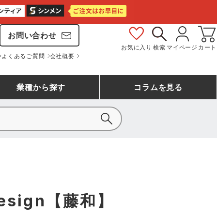
お問い合わせ
お気に入り
検索
マイページ
カート
よくあるご質問
会社概要
業種
から探す
コラム
を見る
シモン
アシックス安全靴ランキング
大工・鳶作業服
事務服(オフィスウェア)
バートル
ェア
つなぎランキング
自動車整備士作業服
ワークスーツ
コーコス
ジーベック
esign【藤和】
作業用手袋ランキング
清掃・ビルメンテ作業服
レインウェア・カッパ
おたふく手袋
マック