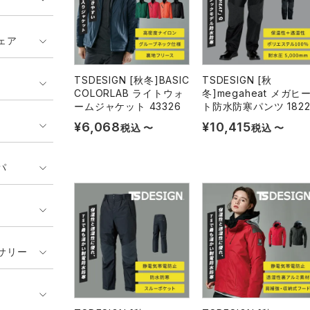
ェア
TSDESIGN [秋冬]BASIC
TSDESIGN [秋
COLORLAB ライトウォ
冬]megaheat メガヒ
ームジャケット 43326
ト防水防寒パンツ 1822
¥
6,068
¥
10,415
税込
〜
税込
〜
パ
サリー