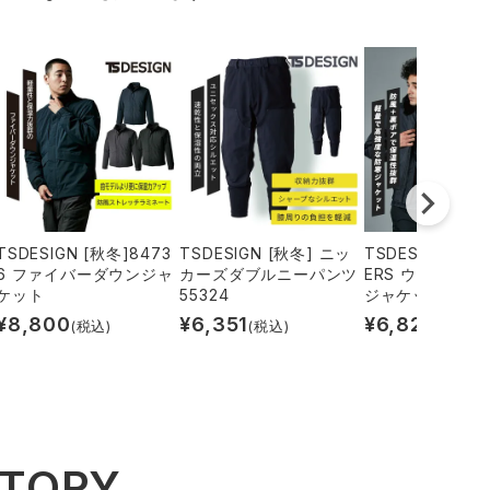
TSDESIGN [秋冬]8473
TSDESIGN [秋冬] ニッ
TSDESIGN [秋冬
6 ファイバーダウンジャ
カーズダブルニーパンツ
ERS ウィンター
ケット
55324
ジャケット 4632
¥
8,800
¥
6,351
¥
6,820
(税込)
(税込)
(税込)
STORY