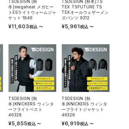
TSDESIGN [秋
TSDESIGN [秋冬]TS
ー
冬]megaheat メガヒー
TEX TSFUTURE TS
トESライトウォームジャ
TEXオールウェザーメン
ケット 1846
ズパンツ 9212
¥
11,603
¥
5,961
税込
〜
税込
〜
TSDESIGN [秋
TSDESIGN [秋
タ
冬]KNICKERS ウィンタ
冬]KNICKERS ウィンタ
ーフライトベスト
ーフライトジャケット
46328
46326
¥
5,855
¥
6,919
税込
〜
税込
〜