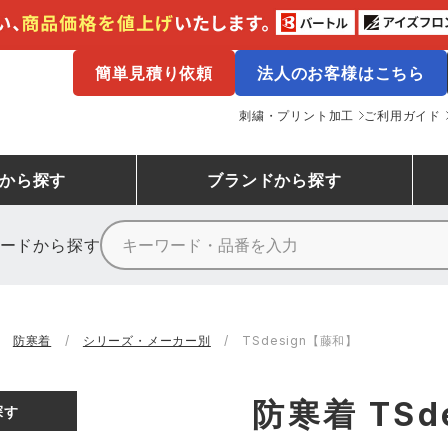
簡単見積り依頼
法人のお客様はこちら
刺繍・プリント加工
ご利用ガイド
から探す
ブランド
から探す
ードから探す
ニーカーランキング
場作業服
ューズ
プーマ
コンバース
シューズランキング
鉄鋼・機械作業服
作業着
（CONVERSE）
防寒着
シリーズ・メーカー別
TSdesign【藤和】
ンキング
備作業服
業用手袋
アウトドアウェアランキング
配達・営業作業服
アウトドア・スポーツウ
寅壱
アイトス株式会社
防寒着 TSd
探す
ッションウェアランキング
ニフォーム
業用ポロシャツ
作業用ポロシャツランキング
運送・倉庫作業服
安全保護具
山田辰
クレヒフク