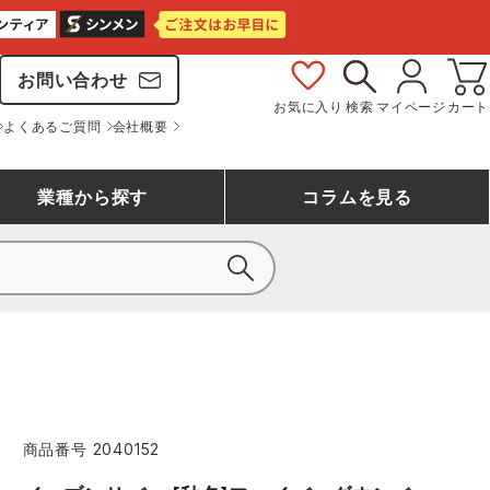
お問い合わせ
お気に入り
検索
マイページ
カート
よくあるご質問
会社概要
業種
から探す
コラム
を見る
シモン
アシックス安全靴ランキング
大工・鳶作業服
事務服(オフィスウェア)
バートル
ェア
つなぎランキング
自動車整備士作業服
ワークスーツ
コーコス
ジーベック
商品番号
2040152
作業用手袋ランキング
清掃・ビルメンテ作業服
レインウェア・カッパ
おたふく手袋
マック