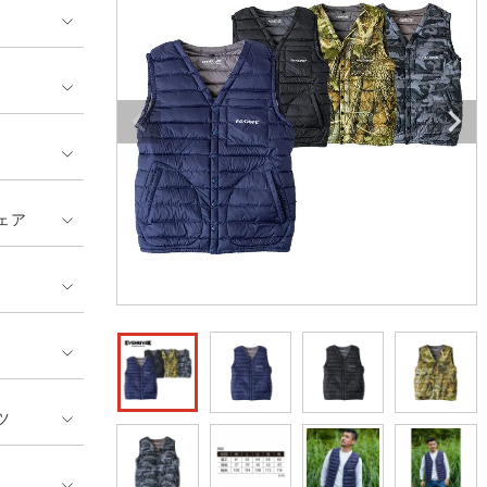
ンティア ランキング
・介護服
業用小物・アクセサリー類
TSDESIGN ランキング
鞄・バッグ類
GUSH FORCE
CUP
ネーム刺繍・プリント加工対象
 ランキング
熱ウェア・ヒートウェア
刺繍・プリント加工対象
ハイパーV
丸五
作業着
エアークラフト
自重堂
ニット
ェア
中塚被服
イーブンリバー
ファン付きウェア
福山ゴム工業
ビッグボーン商事株式会
防寒
社
カジュアル
ツ