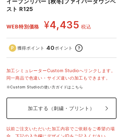
イーブンリバー [秋冬]ファイバーダウンベ
コーコス ランキング
つなぎ
スト R125
GDジャパン
カーシーカシマ
商品
¥
4,435
WEB特別価格
税込
商品
ムービンカット
グラディエーター
40
獲得ポイント
ポイント
？
サーヴォ
セロリー 大阪支店
スターライト工業
東洋物産工業
加工シミュレーターCustom Studioへリンクします。
同一商品で色違い・サイズ違いの加工もできます。
4.ネイビー
※Custom Studioの使い方ガイドはこちら
加工する（刺繍・プリント）
以前ご注文いただいた加工内容でご依頼をご希望の場
合、下記の入力欄にデザインIDをご記入ください。