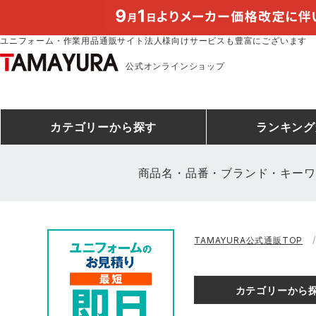
ユニフォーム・作業用品通販サイト法人様向けサービスも豊富にございます
公式オンラインショップ
カテゴリー
から探す
ランキング
商品名・品番・ブランド・キーワ
安全靴ランキング
アシックス
建設・建築作業服
安全靴・作業靴
ミズノ
安全靴ス
製造・工
シ
TAMAYURA公式通販TOP
ミズノ安全靴ランキング
農作業服
防寒着
作業着ラ
電気・設
作
アイズフロンティア
TSDESIGN
カテゴリーから
空調服ランキング
DIY・日曜大工作業服
コンプレッションウェア
コンプレ
飲食店ユ
作
クロダルマ
桑和