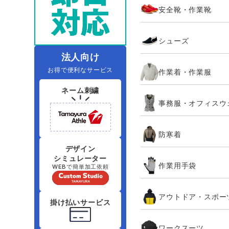
安全靴・作業靴
レインウェアランキング
夜間・高視認性安全服
ヤッケ
アイズフロ
医療白衣
作
住商モンブラン
ボンマックス
シューズ
アイトス ランキング
ファン付きウェア（空調服シリー
ジーベック
電
シンメン
ズ）
日進ゴム
法人向け
お得で便利なサービス
作業着・作業服
ニオイクリア
タカヤ商事
ネーム刺繍
事務服・オフィスウ
アタックベース
サンエス
防寒着
弘進ゴム
藤井電工
デザイン
シミュレーター
作業用手袋
WEBで簡単加工依頼
アウトドア・スポー
掛け払いサービス
ワークスーツ