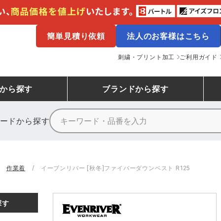
簡単見積り依頼
法人のお客様はこちら
刺繍・プリント加工
ご利用ガイド
から探す
ブランド
から探す
ードから探す
ニーカーランキング
場作業服
ューズ
プーマ
コンバース
シューズランキング
鉄鋼・機械作業服
作業着
（CONVERSE）
作業着
イーブンリバー [秋冬]ファイバーダウンベスト R125
ンキング
備作業服
業用手袋
アウトドアウェアランキング
配達・営業作業服
アウトドア・スポーツウ
寅壱
アイトス株式会社
探す
ッションウェアランキング
ニフォーム
業用ポロシャツ
作業用ポロシャツランキング
運送・倉庫作業服
安全保護具
山田辰
クレヒフク