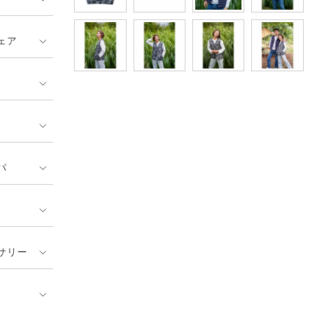
ェア
パ
サリー