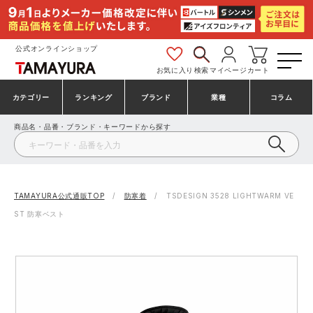
公式オンラインショップ
お気に入り
検索
マイページ
カート
カテゴリー
ランキング
ブランド
業種
コラム
商品名・品番・ブランド・キーワードから探す
安全靴・作業靴
安全靴ランキング
アシックス
建設・建築作業服
ミズノ
シューズ
安全靴スニーカーランキング
プーマ
製造・工場作業服
コンバース（CONVERSE）
TAMAYURA公式通販TOP
防寒着
TSDESIGN 3528 LIGHTWARM VE
ST 防寒ベスト
作業着・作業服
シューズランキング
シモン
鉄鋼・機械作業服
バートル
事務服・オフィスウェア
アシックス安全靴ランキング
アイズフロンティア
大工・鳶作業服
TSDESIGN