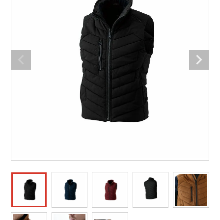
防寒着
ミズノ安全靴ランキング
寅壱
農作業服
アイトス株式会社
作業着ランキング
コーコス
電気・設備作業服
ジーベック
作業用手袋
アウトドアウェアランキング
クロダルマ
配達・営業作業服
桑和
アウトドア・スポーツ
つなぎランキング
山田辰
自動車整備士作業服
クレヒフク
ワークスーツ
空調服ランキング
おたふく手袋
DIY・日曜大工作業服
マック
コンプレッションウェア
コンプレッションウェアランキング
住商モンブラン
飲食店ユニフォーム
ボンマックス
作業用ポロシャツ
作業用ポロシャツランキング
GUSH FORCE
運送・倉庫作業服
CUP
安全保護具
作業用手袋ランキング
GDジャパン
清掃・ビルメンテ作業服
カーシーカシマ
レインウェア・カッパ