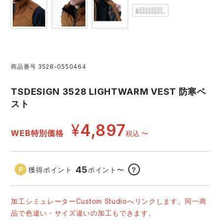
レインウェアランキング
シンメン
夜間・高視認性安全服
日進ゴム
ヤッケ
アイズフロンティア ランキング
ハイパーV
医療白衣・介護服
丸五
作業用小物・アクセサリー
商品番号
3528-0550464
TSDESIGN ランキング
ムービンカット
グラディエーター
鞄・バッグ
TSDESIGN 3528 LIGHTWARM VEST 防寒ベ
スト
コーコス ランキング
ニオイクリア
タカヤ商事
つなぎ
¥
4,897
WEB特別価格
税込
〜
アイトス ランキング
エアークラフト
自重堂
ファン付き作業着・空調服
ジーベック ランキング
サーヴォ
セロリー 大阪支店
45
獲得ポイント
ポイント
〜
？
電熱ウェア・ヒートウェア
ネーム刺繍・プリント加工対象商品
アタックベース
サンエス
加工シミュレーターCustom Studioへリンクします。同一商
刺繍・プリント加工対象商品
作業着
品で色違い・サイズ違いの加工もできます。