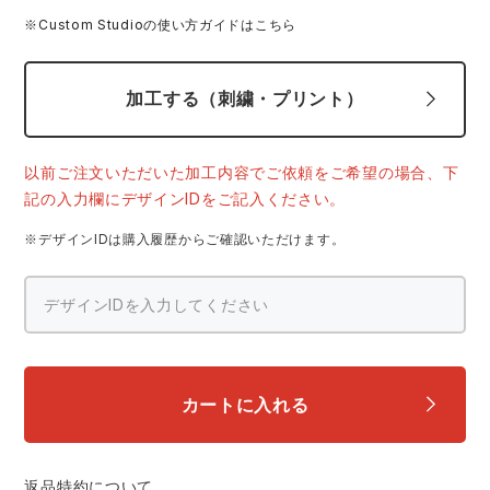
中塚被服
イーブンリバー
※Custom Studioの使い方ガイドはこちら
ニット
スターライト工業
東洋物産工業
ファン付きウェア
加工する（刺繍・プリント）
弘進ゴム
藤井電工
防寒
以前ご注文いただいた加工内容でご依頼をご希望の場合、下
記の入力欄にデザインIDをご記入ください。
福山ゴム工業
ビッグボーン商事株式会社
カジュアル
※デザインIDは購入履歴からご確認いただけます。
カートに入れる
返品特約について