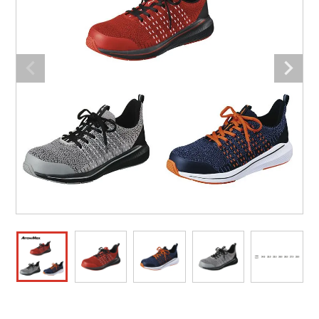
防寒着
ミズノ安全靴ランキング
寅壱
農作業服
アイトス株式会社
作業着ランキング
コーコス
電気・設備作業服
ジーベック
作業用手袋
アウトドアウェアランキング
クロダルマ
配達・営業作業服
桑和
アウトドア・スポーツ
つなぎランキング
山田辰
自動車整備士作業服
クレヒフク
ワークスーツ
空調服ランキング
おたふく手袋
DIY・日曜大工作業服
マック
コンプレッションウェア
コンプレッションウェアランキング
住商モンブラン
飲食店ユニフォーム
ボンマックス
作業用ポロシャツ
作業用ポロシャツランキング
GUSH FORCE
運送・倉庫作業服
CUP
安全保護具
作業用手袋ランキング
GDジャパン
清掃・ビルメンテ作業服
カーシーカシマ
レインウェア・カッパ