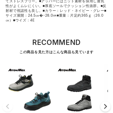
てストレスフリー。■アッパーにはニット素材を採用し通気
性がよくムレにくい。■厚底ソールでクッション性抜群。■反
射材で視認性も良し。■カラー：レッド・ネイビー・グレー■
サイズ展開：24.5㎝�ｰ28.0㎝■重量：片足約365ｇ（26.0
㎝）■ウイズ：4E
RECOMMEND
この商品を見た方はこんな商品も見ています