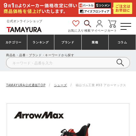
公式オンラインショップ
お気に入り
検索
マイページ
カート
カテゴリー
ランキング
ブランド
業種
コラム
商品名・品番・ブランド・キーワードから探す
安全靴・作業靴
安全靴ランキング
アシックス
建設・建築作業服
ミズノ
シューズ
安全靴スニーカーランキング
プーマ
製造・工場作業服
コンバース（CONVERSE）
TAMAYURA公式通販TOP
シューズ
福山ゴム工業 #93 アローマックス
作業着・作業服
シューズランキング
シモン
鉄鋼・機械作業服
バートル
事務服・オフィスウェア
アシックス安全靴ランキング
アイズフロンティア
大工・鳶作業服
TSDESIGN