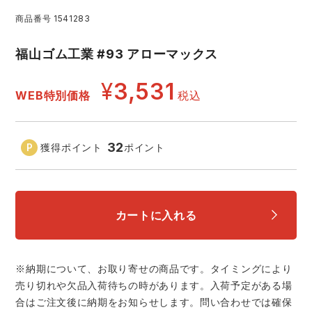
商品番号
1541283
レインウェアランキング
シンメン
夜間・高視認性安全服
日進ゴム
ヤッケ
福山ゴム工業 #93 アローマックス
アイズフロンティア ランキング
ハイパーV
医療白衣・介護服
丸五
作業用小物・アクセサリー
¥
3,531
WEB特別価格
税込
TSDESIGN ランキング
ムービンカット
グラディエーター
鞄・バッグ
32
獲得ポイント
ポイント
コーコス ランキング
ニオイクリア
タカヤ商事
つなぎ
アイトス ランキング
エアークラフト
自重堂
ファン付き作業着・空調服
カートに入れる
ジーベック ランキング
サーヴォ
セロリー 大阪支店
電熱ウェア・ヒートウェア
ネーム刺繍・プリント加工対象商品
※納期について、お取り寄せの商品です。タイミングにより
アタックベース
サンエス
売り切れや欠品入荷待ちの時があります。入荷予定がある場
刺繍・プリント加工対象商品
作業着
合はご注文後に納期をお知らせします。問い合わせでは確保