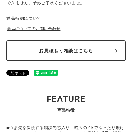
中塚被服
イーブンリバー
できません。予めご了承くださいませ。
ニット
返品特約について
スターライト工業
東洋物産工業
ファン付きウェア
商品についてのお問い合わせ
弘進ゴム
藤井電工
防寒
お見積もり相談はこちら
福山ゴム工業
ビッグボーン商事株式会社
カジュアル
FEATURE
商品特徴
■つま先を保護する鋼鉄先芯入り、幅広の４Eでゆったり履け