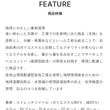
FEATURE
商品特徴
地球にやさしい素材使用
使い終わった古着や、工場での生産時に出た残反（生地）を
原料とし、分解・再重合などといった工程を経ることで、石
油由来のポリエステルと比較してもクオリティが劣らないポ
リエステルを生産し、服から服を生み出すことでサーキュラ
ーエコノミー（循環型経済）の実現を目指す、環境に配慮し
た商品です。
染色は環境配慮型染色工場を使用し地球環境保全のための・
地球温暖化防止・水質減の管理資源効率の向上・化学物質の
管理、以上の４つを削減しています
素材：ストレッチツイール（ポリエステル80％、綿20％）
カラー：10.ブルー・11.ネイビー・22.サンド・42.グレー・