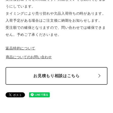
スターライト工業
東洋物産工業
うにしています。
ファン付きウェア
タイミングにより売り切れや欠品入荷待ちの時があります。
弘進ゴム
藤井電工
入荷予定がある場合はご注文後に納期をお知らせします。
防寒
受注順での確保となりますので、問い合わせでは確保できま
福山ゴム工業
ビッグボーン商事株式会社
せん。予めご了承くださいませ。
カジュアル
返品特約について
商品についてのお問い合わせ
お見積もり相談はこちら