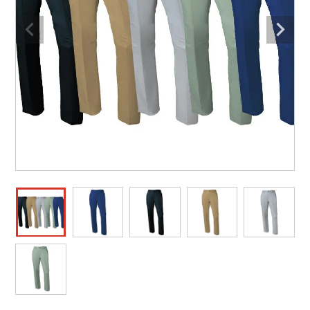
作業着ランキング
コーコス
電気・設備作業服
ジーベック
作業用手袋
アウトドアウェアランキング
クロダルマ
配達・営業作業服
桑和
アウトドア・スポーツ
つなぎランキング
山田辰
自動車整備士作業服
クレヒフク
ワークスーツ
空調服ランキング
おたふく手袋
DIY・日曜大工作業服
マック
コンプレッションウェア
コンプレッションウェアランキング
住商モンブラン
飲食店ユニフォーム
ボンマックス
作業用ポロシャツ
作業用ポロシャツランキング
GUSH FORCE
運送・倉庫作業服
CUP
安全保護具
作業用手袋ランキング
GDジャパン
清掃・ビルメンテ作業服
カーシーカシマ
レインウェア・カッパ
レインウェアランキング
シンメン
夜間・高視認性安全服
日進ゴム
ヤッケ