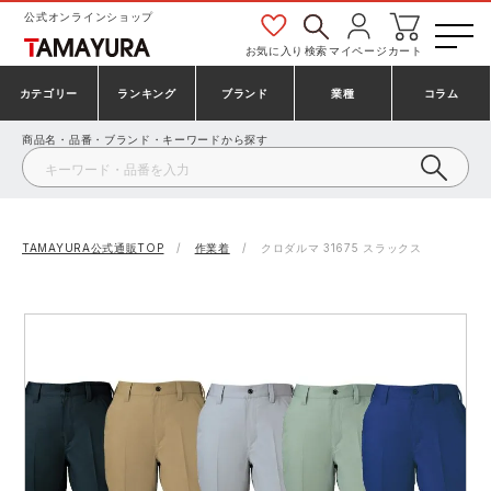
公式オンラインショップ
お気に入り
検索
マイページ
カート
カテゴリー
ランキング
ブランド
業種
コラム
商品名・品番・ブランド・キーワードから探す
安全靴・作業靴
安全靴ランキング
アシックス
建設・建築作業服
ミズノ
シューズ
安全靴スニーカーランキング
プーマ
製造・工場作業服
コンバース（CONVERSE）
TAMAYURA公式通販TOP
作業着
クロダルマ 31675 スラックス
作業着・作業服
シューズランキング
シモン
鉄鋼・機械作業服
バートル
事務服・オフィスウェア
アシックス安全靴ランキング
アイズフロンティア
大工・鳶作業服
TSDESIGN
防寒着
ミズノ安全靴ランキング
寅壱
農作業服
アイトス株式会社