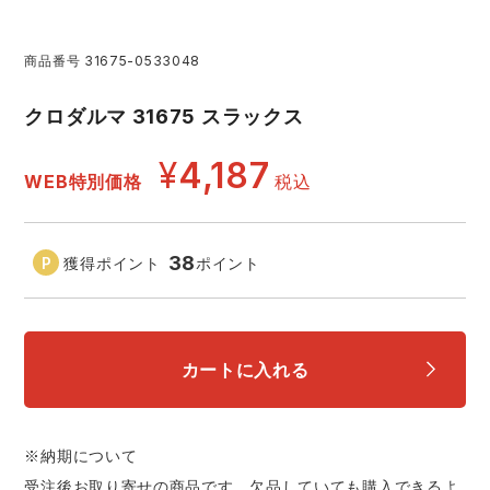
アイズフロンティア ランキング
ハイパーV
医療白衣・介護服
丸五
作業用小物・アクセサリー
商品番号
31675-0533048
TSDESIGN ランキング
ムービンカット
グラディエーター
クロダルマ 31675 スラックス
鞄・バッグ
¥
4,187
コーコス ランキング
ニオイクリア
タカヤ商事
WEB特別価格
税込
つなぎ
アイトス ランキング
エアークラフト
自重堂
ファン付き作業着・空調服
38
獲得ポイント
ポイント
ジーベック ランキング
サーヴォ
セロリー 大阪支店
電熱ウェア・ヒートウェア
ネーム刺繍・プリント加工対象商品
カートに入れる
アタックベース
サンエス
刺繍・プリント加工対象商品
作業着
中塚被服
イーブンリバー
※納期について
ニット
受注後お取り寄せの商品です。欠品していても購入できるよ