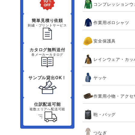
コンプレッションウ
簡単見積り依頼
作業用ポロシャツ
刺繍・プリントサービス
安全保護具
カタログ無料送付
各メーカーカタログ
レインウェア・カッ
ヤッケ
サンプル貸出OK！
作業用小物・アクセ
仕訳配送可能
複数エリアへ配送可能
鞄・バッグ
つなぎ