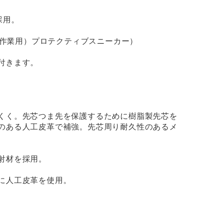
採用。
普通作業用）プロテクティブスニーカー）
付きます。
くく。先芯つま先を保護するために樹脂製先芯を
のある人工皮革で補強。先芯周り耐久性のあるメ
射材を採用。
に人工皮革を使用。