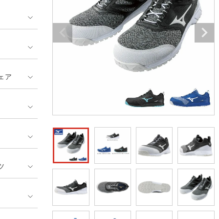
GUSH FORCE
CUP
ネーム刺繍・プリント加工対象
 ランキング
熱ウェア・ヒートウェア
刺繍・プリント加工対象
ハイパーV
丸五
作業着
エアークラフト
自重堂
ニット
ェア
中塚被服
イーブンリバー
ファン付きウェア
福山ゴム工業
ビッグボーン商事株式会
防寒
社
カジュアル
ツ