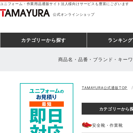
ユニフォーム・作業用品通販サイト法人様向けサービスも豊富にございます
公式オンラインショップ
カテゴリー
から探す
ランキング
商品名・品番・ブランド・キーワ
安全靴ランキング
アシックス
建設・建築作業服
安全靴・作業靴
ミズノ
安全靴ス
製造・工
シ
TAMAYURA公式通販TOP
ミズノ安全靴ランキング
農作業服
防寒着
作業着ラ
電気・設
作
アイズフロンティア
TSDESIGN
カテゴリーから
空調服ランキング
DIY・日曜大工作業服
コンプレッションウェア
コンプレ
飲食店ユ
作
クロダルマ
桑和
安全靴・作業靴
レインウェアランキング
夜間・高視認性安全服
ヤッケ
アイズフロ
医療白衣
作