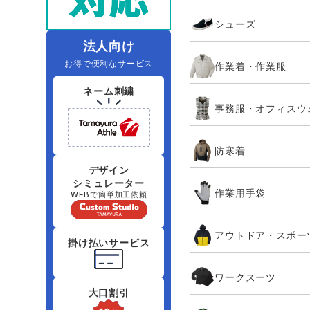
住商モンブラン
ボンマックス
シューズ
アイトス ランキング
ファン付きウェア（空調服シリー
ジーベック
電
シンメン
ズ）
日進ゴム
法人向け
お得で便利なサービス
作業着・作業服
ニオイクリア
タカヤ商事
ネーム刺繍
事務服・オフィスウ
アタックベース
サンエス
防寒着
弘進ゴム
藤井電工
デザイン
シミュレーター
作業用手袋
WEBで簡単加工依頼
アウトドア・スポー
掛け払いサービス
ワークスーツ
大口割引