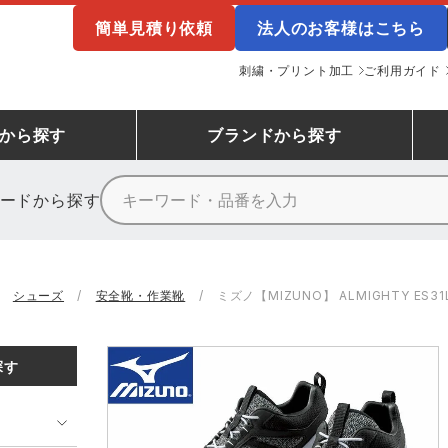
簡単見積り依頼
法人のお客様はこちら
刺繍・プリント加工
ご利用ガイド
から探す
ブランド
から探す
ードから探す
ニーカーランキング
場作業服
ューズ
プーマ
コンバース
シューズランキング
鉄鋼・機械作業服
作業着
（CONVERSE）
シューズ
安全靴・作業靴
ミズノ【MIZUNO】 ALMIGHTY ES31L
ンキング
備作業服
業用手袋
アウトドアウェアランキング
配達・営業作業服
アウトドア・スポーツウ
寅壱
アイトス株式会社
探す
ッションウェアランキング
ニフォーム
業用ポロシャツ
作業用ポロシャツランキング
運送・倉庫作業服
安全保護具
山田辰
クレヒフク
ンティア ランキング
・介護服
業用小物・アクセサリー類
TSDESIGN ランキング
鞄・バッグ類