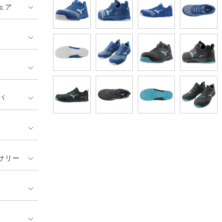
ェア
パ
サリー