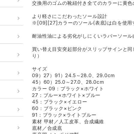
交換用のゴムの靴紐付き全てのカラーに黄色
より軽さにこだわったソール設計
※[09][27]カラーのソール(表底)は白
耐油性油による劣化がしにくいラバーソール
買い替え目安突起部分がスリップサインと同
り）
サイズ
09）27）91）24.5～28.0、29.0cm
45）60）25.0～27.0、28.0cm
カラー 09：ブラック×ホワイト
27：ブルー×ホワイト×ブルー
45：ブラック×イエロー
60：ブラック×ピンク
91：ブラック×ライトブルー
素材 甲材／人工皮革、合成繊維
底材／合成底