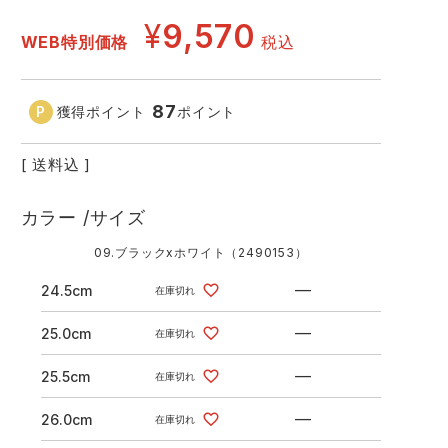
GDジャパン
カーシーカシマ
商品
¥
9,570
WEB特別価格
税込
商品
ムービンカット
グラディエーター
87
獲得ポイント
ポイント
サーヴォ
セロリー 大阪支店
送料込
スターライト工業
東洋物産工業
カラー
サイズ
09.ブラックxホワイト（2490153）
—
24.5cm
在庫切れ
—
25.0cm
在庫切れ
—
25.5cm
在庫切れ
—
26.0cm
在庫切れ