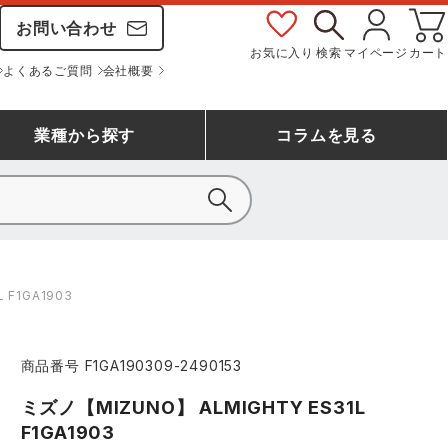
お問い合わせ
お気に入り
検索
マイページ
カート
よくあるご質問
会社概要
業種
から探す
コラム
を見る
シモン
アシックス安全靴ランキング
大工・鳶作業服
事務服(オフィスウェア)
バートル
 F1GA1903
ェア
つなぎランキング
自動車整備士作業服
ワークスーツ
コーコス
ジーベック
商品番号
F1GA190309-2490153
作業用手袋ランキング
清掃・ビルメンテ作業服
レインウェア・カッパ
おたふく手袋
マック
ミズノ【MIZUNO】 ALMIGHTY ES31L
コーコス ランキング
つなぎ
F1GA1903