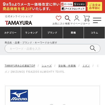
公式オンラインショップ
お気に入り
検索
マイページ
カート
カテゴリー
ランキング
ブランド
業種
コラム
商品名・品番・ブランド・キーワードから探す
安全靴・作業靴
安全靴ランキング
アシックス
建設・建築作業服
ミズノ
シューズ
安全靴スニーカーランキング
プーマ
製造・工場作業服
コンバース（CONVERSE）
TAMAYURA公式通販TOP
シューズ
安全靴・作業靴
ミズノ
ミ
ズノ【MIZUNO】F1GA2300 ALMIGHTY TDII11L
作業着・作業服
シューズランキング
シモン
鉄鋼・機械作業服
バートル
事務服・オフィスウェア
アシックス安全靴ランキング
アイズフロンティア
大工・鳶作業服
TSDESIGN