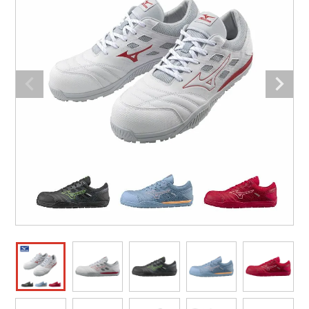
防寒着
ミズノ安全靴ランキング
寅壱
農作業服
アイトス株式会社
作業着ランキング
コーコス
電気・設備作業服
ジーベック
作業用手袋
アウトドアウェアランキング
クロダルマ
配達・営業作業服
桑和
アウトドア・スポーツ
つなぎランキング
山田辰
自動車整備士作業服
クレヒフク
ワークスーツ
空調服ランキング
おたふく手袋
DIY・日曜大工作業服
マック
コンプレッションウェア
コンプレッションウェアランキング
住商モンブラン
飲食店ユニフォーム
ボンマックス
作業用ポロシャツ
作業用ポロシャツランキング
GUSH FORCE
運送・倉庫作業服
CUP
安全保護具
作業用手袋ランキング
GDジャパン
清掃・ビルメンテ作業服
カーシーカシマ
レインウェア・カッパ