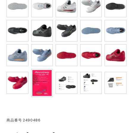
レインウェアランキング
シンメン
夜間・高視認性安全服
日進ゴム
ヤッケ
アイズフロンティア ランキング
ハイパーV
医療白衣・介護服
丸五
作業用小物・アクセサリー
TSDESIGN ランキング
ムービンカット
グラディエーター
鞄・バッグ
コーコス ランキング
ニオイクリア
タカヤ商事
つなぎ
アイトス ランキング
エアークラフト
自重堂
ファン付き作業着・空調服
ジーベック ランキング
サーヴォ
セロリー 大阪支店
電熱ウェア・ヒートウェア
ネーム刺繍・プリント加工対象商品
アタックベース
サンエス
商品番号
2490486
刺繍・プリント加工対象商品
作業着