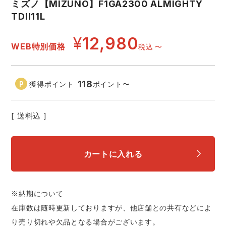
ミズノ【MIZUNO】F1GA2300 ALMIGHTY
中塚被服
イーブンリバー
ニット
TDII11L
スターライト工業
東洋物産工業
¥
12,980
ファン付きウェア
WEB特別価格
税込
〜
弘進ゴム
藤井電工
防寒
118
獲得ポイント
ポイント
〜
福山ゴム工業
ビッグボーン商事株式会社
カジュアル
送料込
カートに入れる
※納期について
在庫数は随時更新しておりますが、他店舗との共有などによ
り売り切れや欠品となる場合がございます。