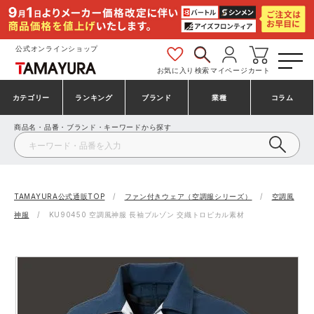
公式オンラインショップ
お気に入り
検索
マイページ
カート
カテゴリー
ランキング
ブランド
業種
コラム
商品名・品番・ブランド・キーワードから探す
安全靴・作業靴
安全靴ランキング
アシックス
建設・建築作業服
ミズノ
シューズ
安全靴スニーカーランキング
プーマ
製造・工場作業服
コンバース（CONVERSE）
TAMAYURA公式通販TOP
ファン付きウェア（空調服シリーズ）
空調風
神服
KU90450 空調風神服 長袖ブルゾン 交織トロピカル素材
作業着・作業服
シューズランキング
シモン
鉄鋼・機械作業服
バートル
事務服・オフィスウェア
アシックス安全靴ランキング
アイズフロンティア
大工・鳶作業服
TSDESIGN