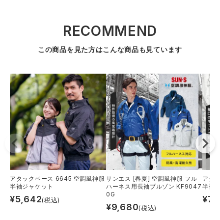
RECOMMEND
この商品を見た方はこんな商品も見ています
アタックベース 6645 空調風神服
サンエス [春夏] 空調風神服 フル
アタッ
半袖ジャケット
ハーネス用長袖ブルゾン KF9047
半袖白
0G
¥
5,642
¥
7,
(税込)
¥
9,680
(税込)