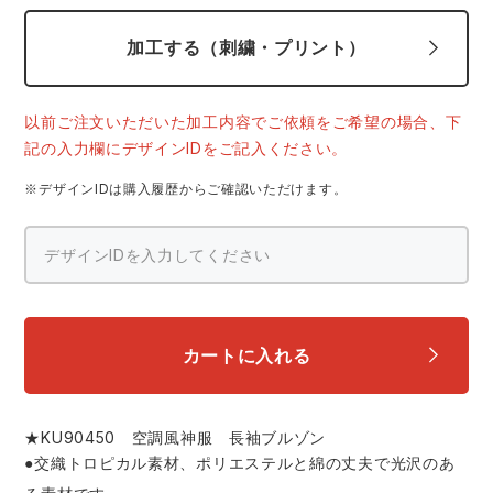
中塚被服
イーブンリバー
ニット
加工する（刺繍・プリント）
スターライト工業
東洋物産工業
ファン付きウェア
以前ご注文いただいた加工内容でご依頼をご希望の場合、下
弘進ゴム
藤井電工
記の入力欄にデザインIDをご記入ください。
防寒
※デザインIDは購入履歴からご確認いただけます。
福山ゴム工業
ビッグボーン商事株式会社
カジュアル
カートに入れる
★KU90450 空調風神服 長袖ブルゾン
●交織トロピカル素材、ポリエステルと綿の丈夫で光沢のあ