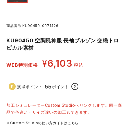
レインウェアランキング
シンメン
夜間・高視認性安全服
日進ゴム
ヤッケ
商品番号
KU90450-0071426
アイズフロンティア ランキング
ハイパーV
医療白衣・介護服
丸五
作業用小物・アクセサリー
KU90450 空調風神服 長袖ブルゾン 交織トロ
TSDESIGN ランキング
ムービンカット
グラディエーター
ピカル素材
鞄・バッグ
¥
6,103
コーコス ランキング
ニオイクリア
タカヤ商事
WEB特別価格
税込
つなぎ
アイトス ランキング
エアークラフト
自重堂
ファン付き作業着・空調服
55
獲得ポイント
ポイント
？
ジーベック ランキング
サーヴォ
セロリー 大阪支店
電熱ウェア・ヒートウェア
加工シミュレーターCustom Studioへリンクします。同一商
ネーム刺繍・プリント加工対象商品
品で色違い・サイズ違いの加工もできます。
アタックベース
サンエス
刺繍・プリント加工対象商品
作業着
※Custom Studioの使い方ガイドはこちら