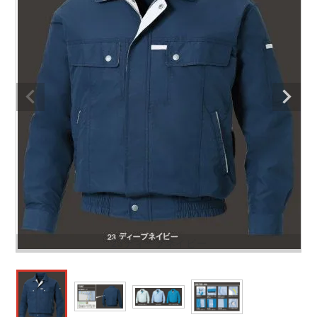
防寒着
ミズノ安全靴ランキング
寅壱
農作業服
アイトス株式会社
作業着ランキング
コーコス
電気・設備作業服
ジーベック
作業用手袋
アウトドアウェアランキング
クロダルマ
配達・営業作業服
桑和
アウトドア・スポーツ
つなぎランキング
山田辰
自動車整備士作業服
クレヒフク
ワークスーツ
空調服ランキング
おたふく手袋
DIY・日曜大工作業服
マック
コンプレッションウェア
コンプレッションウェアランキング
住商モンブラン
飲食店ユニフォーム
ボンマックス
作業用ポロシャツ
23ディープネイビー
作業用ポロシャツランキング
GUSH FORCE
運送・倉庫作業服
CUP
安全保護具
作業用手袋ランキング
GDジャパン
清掃・ビルメンテ作業服
カーシーカシマ
レインウェア・カッパ