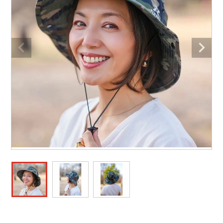
防寒着
ミズノ安全靴ランキング
寅壱
農作業服
アイトス株式会社
作業着ランキング
コーコス
電気・設備作業服
ジーベック
作業用手袋
アウトドアウェアランキング
クロダルマ
配達・営業作業服
桑和
アウトドア・スポーツ
つなぎランキング
山田辰
自動車整備士作業服
クレヒフク
ワークスーツ
空調服ランキング
おたふく手袋
DIY・日曜大工作業服
マック
コンプレッションウェア
コンプレッションウェアランキング
住商モンブラン
飲食店ユニフォーム
ボンマックス
作業用ポロシャツ
作業用ポロシャツランキング
GUSH FORCE
運送・倉庫作業服
CUP
安全保護具
作業用手袋ランキング
GDジャパン
清掃・ビルメンテ作業服
カーシーカシマ
レインウェア・カッパ