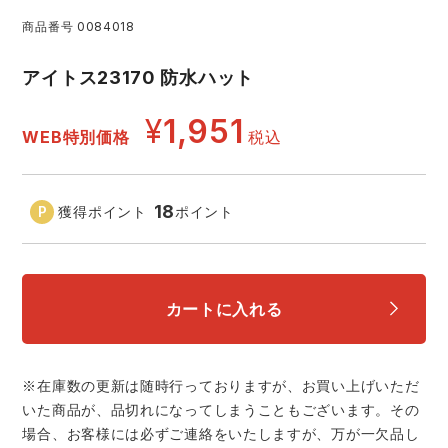
商品番号
0084018
レインウェアランキング
シンメン
夜間・高視認性安全服
日進ゴム
ヤッケ
アイトス23170 防水ハット
アイズフロンティア ランキング
ハイパーV
医療白衣・介護服
丸五
作業用小物・アクセサリー
¥
1,951
WEB特別価格
税込
TSDESIGN ランキング
ムービンカット
グラディエーター
鞄・バッグ
18
獲得ポイント
ポイント
コーコス ランキング
ニオイクリア
タカヤ商事
つなぎ
アイトス ランキング
エアークラフト
自重堂
ファン付き作業着・空調服
カートに入れる
ジーベック ランキング
サーヴォ
セロリー 大阪支店
電熱ウェア・ヒートウェア
ネーム刺繍・プリント加工対象商品
※在庫数の更新は随時行っておりますが、お買い上げいただ
アタックベース
サンエス
いた商品が、品切れになってしまうこともございます。その
刺繍・プリント加工対象商品
作業着
場合、お客様には必ずご連絡をいたしますが、万が一欠品し