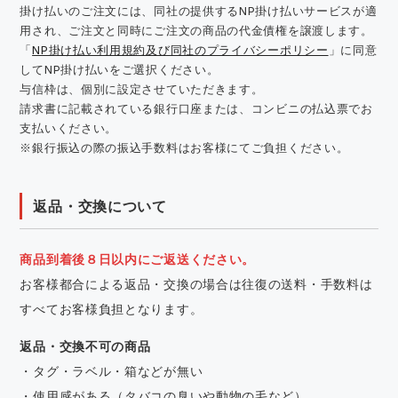
掛け払いのご注文には、同社の提供するNP掛け払いサービスが適
用され、ご注文と同時にご注文の商品の代金債権を譲渡します。
「
NP掛け払い利用規約及び同社のプライバシーポリシー
」に同意
してNP掛け払いをご選択ください。
与信枠は、個別に設定させていただきます。
請求書に記載されている銀行口座または、コンビニの払込票でお
支払いください。
※銀行振込の際の振込手数料はお客様にてご負担ください。
返品・交換について
商品到着後８日以内にご返送ください。
お客様都合による返品・交換の場合は往復の送料・手数料は
すべてお客様負担となります。
返品・交換不可の商品
・タグ・ラベル・箱などが無い
・使用感がある（タバコの臭いや動物の毛など）