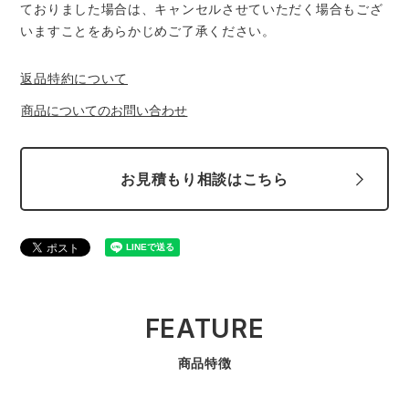
中塚被服
イーブンリバー
ておりました場合は、キャンセルさせていただく場合もござ
ニット
いますことをあらかじめご了承ください。
スターライト工業
東洋物産工業
返品特約について
ファン付きウェア
商品についてのお問い合わせ
弘進ゴム
藤井電工
防寒
福山ゴム工業
ビッグボーン商事株式会社
お見積もり相談はこちら
カジュアル
FEATURE
商品特徴