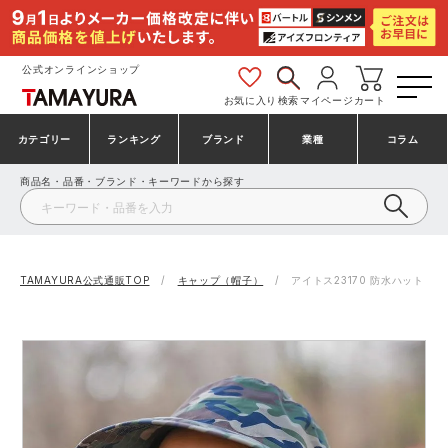
公式オンラインショップ
お気に入り
検索
マイページ
カート
カテゴリー
ランキング
ブランド
業種
コラム
商品名・品番・ブランド・キーワードから探す
安全靴・作業靴
安全靴ランキング
アシックス
建設・建築作業服
ミズノ
シューズ
安全靴スニーカーランキング
プーマ
製造・工場作業服
コンバース（CONVERSE）
TAMAYURA公式通販TOP
キャップ（帽子）
アイトス23170 防水ハット
作業着・作業服
シューズランキング
シモン
鉄鋼・機械作業服
バートル
事務服・オフィスウェア
アシックス安全靴ランキング
アイズフロンティア
大工・鳶作業服
TSDESIGN