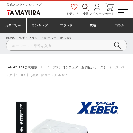
公式オンラインショップ
お気に入り
検索
マイページ
カート
カテゴリー
ランキング
ブランド
業種
コラム
商品名・品番・ブランド・キーワードから探す
安全靴・作業靴
安全靴ランキング
アシックス
建設・建築作業服
ミズノ
シューズ
安全靴スニーカーランキング
プーマ
製造・工場作業服
コンバース（CONVERSE）
TAMAYURA公式通販TOP
ファン付きウェア（空調服シリーズ）
ジーベ
ック【XEBEC】 [春夏] 保冷バッグ 33014
作業着・作業服
シューズランキング
シモン
鉄鋼・機械作業服
バートル
事務服・オフィスウェア
アシックス安全靴ランキング
アイズフロンティア
大工・鳶作業服
TSDESIGN
防寒着
ミズノ安全靴ランキング
寅壱
農作業服
アイトス株式会社