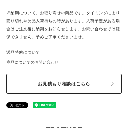
スターライト工業
東洋物産工業
ファン付きウェア
※納期について、お取り寄せの商品です。タイミングにより
売り切れや欠品入荷待ちの時があります。入荷予定がある場
弘進ゴム
藤井電工
防寒
合はご注文後に納期をお知らせします。お問い合わせでは確
保できません。予めご了承くださいませ。
福山ゴム工業
ビッグボーン商事株式会社
カジュアル
返品特約について
商品についてのお問い合わせ
お見積もり相談はこちら