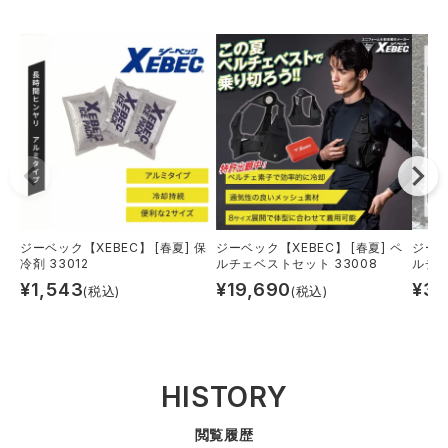
ジーベック【XEBEC】 [春夏] 保
ジーベック【XEBEC】 [春夏] ペ
ジーベ
冷剤 33012
ルチェベストセット 33008
ルチェ
¥
1,543
¥
19,690
¥
3,
(税込)
(税込)
HISTORY
閲覧履歴