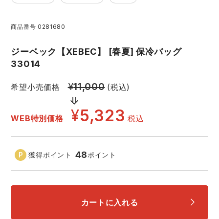
アイズフロンティア ランキング
ハイパーV
医療白衣・介護服
丸五
作業用小物・アクセサリー
商品番号
0281680
TSDESIGN ランキング
ムービンカット
グラディエーター
ジーベック【XEBEC】 [春夏] 保冷バッグ
鞄・バッグ
33014
コーコス ランキング
ニオイクリア
タカヤ商事
¥
11,000
つなぎ
希望小売価格
(税込)
アイトス ランキング
エアークラフト
自重堂
¥
5,323
ファン付き作業着・空調服
WEB特別価格
税込
ジーベック ランキング
サーヴォ
セロリー 大阪支店
電熱ウェア・ヒートウェア
48
獲得ポイント
ポイント
ネーム刺繍・プリント加工対象商品
アタックベース
サンエス
刺繍・プリント加工対象商品
作業着
中塚被服
イーブンリバー
カートに入れる
ニット