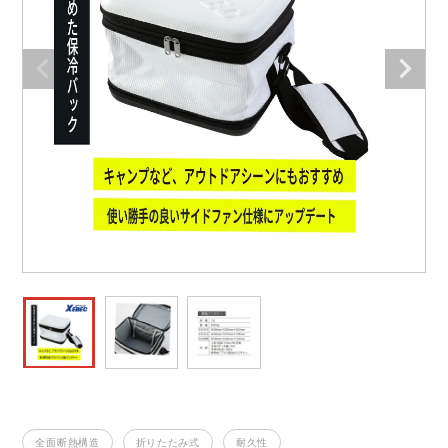
作業着ランキング
コーコス
電気・設備作業服
ジーベック
作業用手袋
アウトドアウェアランキング
クロダルマ
配達・営業作業服
桑和
アウトドア・スポーツ
つなぎランキング
山田辰
自動車整備士作業服
クレヒフク
ワークスーツ
空調服ランキング
おたふく手袋
DIY・日曜大工作業服
マック
コンプレッションウェア
コンプレッションウェアランキング
住商モンブラン
飲食店ユニフォーム
ボンマックス
作業用ポロシャツ
作業用ポロシャツランキング
GUSH FORCE
運送・倉庫作業服
CUP
安全保護具
作業用手袋ランキング
GDジャパン
清掃・ビルメンテ作業服
カーシーカシマ
レインウェア・カッパ
レインウェアランキング
シンメン
夜間・高視認性安全服
日進ゴム
ヤッケ
全面断熱構造
折りたたみ式
耐久性