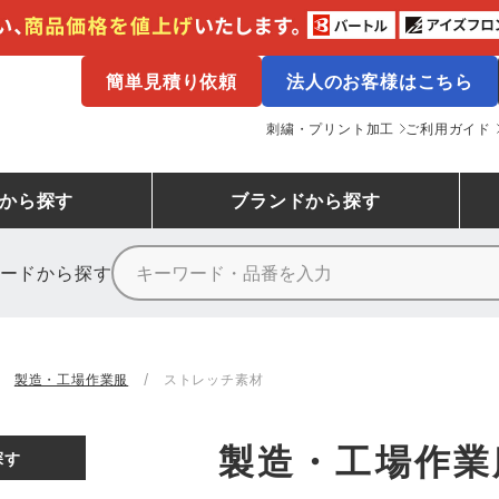
簡単見積り依頼
法人のお客様はこちら
刺繍・プリント加工
ご利用ガイド
から探す
ブランド
から探す
ードから探す
ニーカーランキング
場作業服
ューズ
プーマ
コンバース
シューズランキング
鉄鋼・機械作業服
作業着
（CONVERSE）
製造・工場作業服
ストレッチ素材
ンキング
備作業服
業用手袋
アウトドアウェアランキング
配達・営業作業服
アウトドア・スポーツウ
寅壱
アイトス株式会社
製造・工場作業
探す
ッションウェアランキング
ニフォーム
業用ポロシャツ
作業用ポロシャツランキング
運送・倉庫作業服
安全保護具
山田辰
クレヒフク