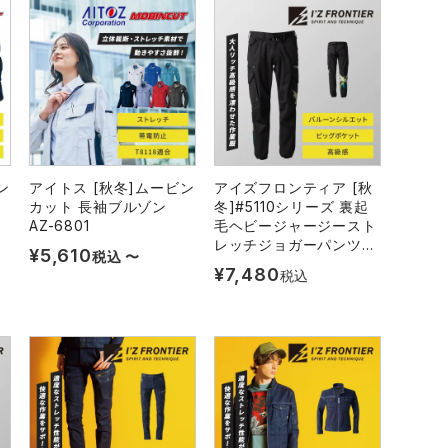
ン
アイトス [秋冬]ムービン
アイズフロンティア [秋
ノ
カット 長袖ブルゾン
冬]#5110シリーズ 裏起
AZ-6801
毛ヘビージャージースト
レッチジョガーパンツ
¥
5,610
税込
〜
#5119S
¥
7,480
税込