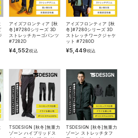
秋
アイズフロンティア [秋
アイズフロンティア [秋
ビ
冬]#7280シリーズ 3D
冬]#7280シリーズ 3D
ジ
ストレッチカーゴパンツ
ストレッチワークジャケ
#7282D
ット #7280D
¥
4,552
¥
5,449
税込
税込
秋
TSDESIGN [秋冬]無重力
TSDESIGN [秋冬]無重力
ト
ゾーン ハイブリッドス
ゾーン ストレッチタフ