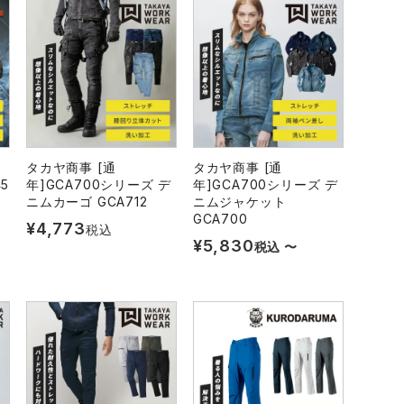
タカヤ商事 [通
タカヤ商事 [通
5
年]GCA700シリーズ デ
年]GCA700シリーズ デ
ニムカーゴ GCA712
ニムジャケット
GCA700
¥
4,773
税込
¥
5,830
税込
〜