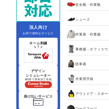
安全靴・作業靴
レインウェアランキング
夜間・高視認性安全服
ヤッケ
アイズフロ
医療白衣
作
住商モンブラン
ボンマックス
シューズ
アイトス ランキング
ファン付きウェア（空調服シリー
ジーベック
電
シンメン
ズ）
日進ゴム
法人向け
お得で便利なサービス
作業着・作業服
ニオイクリア
タカヤ商事
ネーム刺繍
事務服・オフィスウ
アタックベース
サンエス
防寒着
弘進ゴム
藤井電工
デザイン
シミュレーター
作業用手袋
WEBで簡単加工依頼
アウトドア・スポー
掛け払いサービス
ワークスーツ