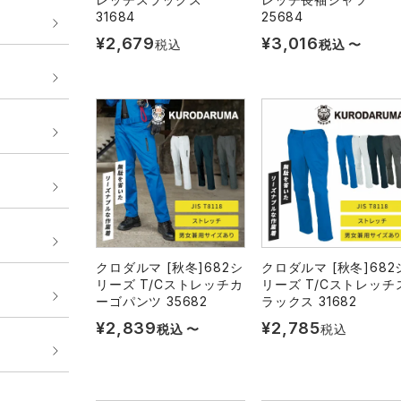
31684
25684
¥
2,679
¥
3,016
税込
税込
〜
クロダルマ [秋冬]682シ
クロダルマ [秋冬]682
リーズ T/Cストレッチカ
リーズ T/Cストレッチ
ーゴパンツ 35682
ラックス 31682
¥
2,839
¥
2,785
税込
〜
税込