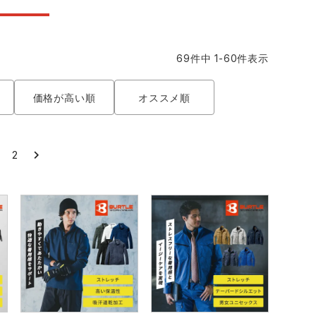
コーコス ランキング
つなぎ
GDジャパン
カーシーカシマ
商品
69
件中
1
-
60
件表示
商品
ムービンカット
グラディエーター
価格が高い順
オススメ順
サーヴォ
セロリー 大阪支店
1
2
スターライト工業
東洋物産工業