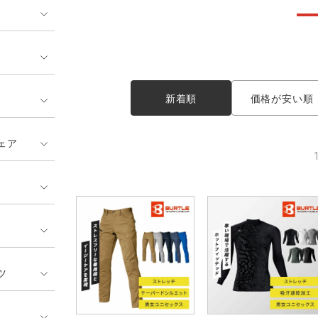
ンティア ランキング
・介護服
業用小物・アクセサリー類
TSDESIGN ランキング
鞄・バッグ類
GUSH FORCE
CUP
ネーム刺繍・プリント加工対象
 ランキング
熱ウェア・ヒートウェア
刺繍・プリント加工対象
ハイパーV
丸五
作業着
新着順
価格が安い順
エアークラフト
自重堂
ニット
ェア
中塚被服
イーブンリバー
ファン付きウェア
福山ゴム工業
ビッグボーン商事株式会
防寒
社
カジュアル
ツ