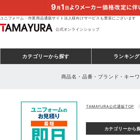
ユニフォーム・作業用品通販サイト法人様向けサービスも豊富にございます
公式オンラインショップ
カテゴリー
から探す
ランキング
商品名・品番・ブランド・キーワ
安全靴ランキング
アシックス
建設・建築作業服
安全靴・作業靴
ミズノ
安全靴ス
製造・工
シ
TAMAYURA公式通販TOP
ミズノ安全靴ランキング
農作業服
防寒着
作業着ラ
電気・設
作
アイズフロンティア
TSDESIGN
カテゴリーから
空調服ランキング
DIY・日曜大工作業服
コンプレッションウェア
コンプレ
飲食店ユ
作
クロダルマ
桑和