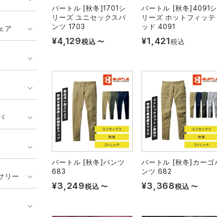
バートル [秋冬]1701シ
バートル [秋冬]4091
リーズ ユニセックスパ
リーズ ホットフィッテ
ンツ 1703
ッド 4091
ェア
¥
4,129
¥
1,421
税込
〜
税込
パ
バートル [秋冬]パンツ
バートル [秋冬]カーゴ
683
ンツ 682
サリー
¥
3,249
¥
3,368
税込
〜
税込
〜