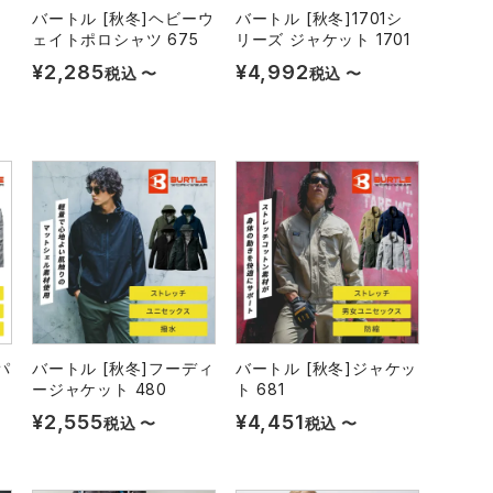
シ
バートル [秋冬]ヘビーウ
バートル [秋冬]1701シ
ェイトポロシャツ 675
リーズ ジャケット 1701
¥
2,285
¥
4,992
税込
〜
税込
〜
パ
バートル [秋冬]フーディ
バートル [秋冬]ジャケッ
ージャケット 480
ト 681
¥
2,555
¥
4,451
税込
〜
税込
〜