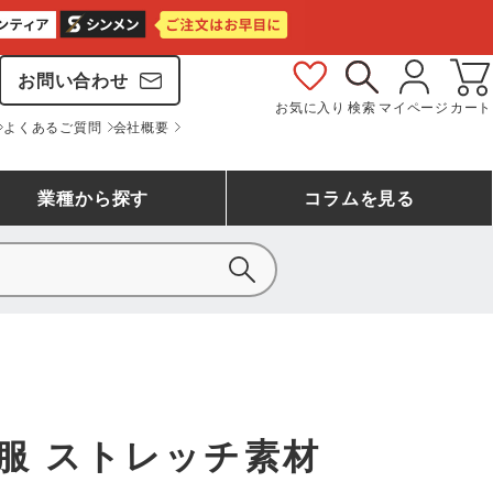
お問い合わせ
お気に入り
検索
マイページ
カート
よくあるご質問
会社概要
業種
から探す
コラム
を見る
シモン
アシックス安全靴ランキング
大工・鳶作業服
事務服(オフィスウェア)
バートル
ェア
つなぎランキング
自動車整備士作業服
ワークスーツ
コーコス
ジーベック
服 ストレッチ素材
作業用手袋ランキング
清掃・ビルメンテ作業服
レインウェア・カッパ
おたふく手袋
マック