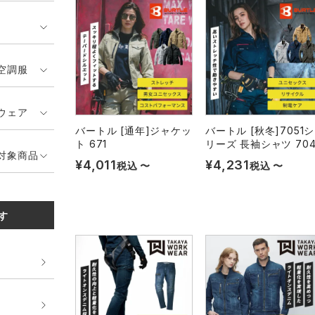
空調服
ウェア
バートル [通年]ジャケッ
バートル [秋冬]7051シ
ト 671
リーズ 長袖シャツ 704
対象商品
¥
4,011
¥
4,231
税込
〜
税込
〜
す