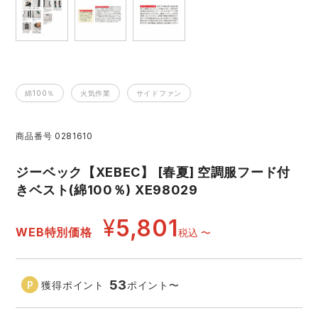
レインウェアランキング
シンメン
夜間・高視認性安全服
日進ゴム
ヤッケ
アイズフロンティア ランキング
ハイパーV
医療白衣・介護服
丸五
作業用小物・アクセサリー
綿100％
火気作業
サイドファン
TSDESIGN ランキング
ムービンカット
グラディエーター
鞄・バッグ
商品番号
0281610
コーコス ランキング
ニオイクリア
タカヤ商事
つなぎ
ジーベック【XEBEC】 [春夏] 空調服フード付
きベスト(綿100％) XE98029
アイトス ランキング
エアークラフト
自重堂
ファン付き作業着・空調服
¥
5,801
WEB特別価格
税込
〜
ジーベック ランキング
サーヴォ
セロリー 大阪支店
電熱ウェア・ヒートウェア
ネーム刺繍・プリント加工対象商品
アタックベース
サンエス
53
獲得ポイント
ポイント
〜
刺繍・プリント加工対象商品
作業着