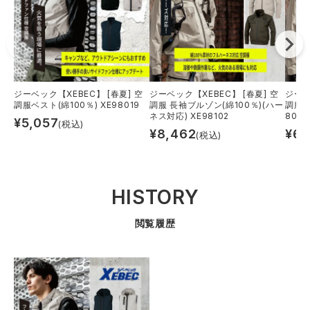
ジーベック【XEBEC】 [春夏] 空
ジーベック【XEBEC】 [春夏] 空
ジーベ
調服ベスト(綿100％) XE98019
調服 長袖ブルゾン(綿100％)(ハー
調服 
ネス対応) XE98102
8002
¥
5,057
(税込)
¥
8,462
¥
6,
(税込)
HISTORY
閲覧履歴