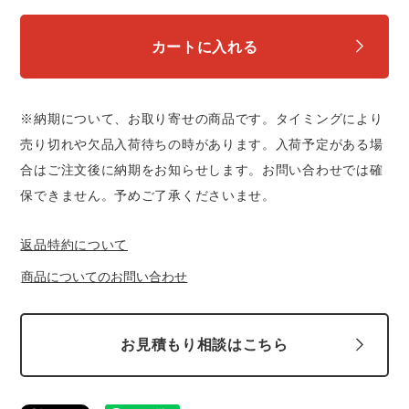
中塚被服
イーブンリバー
ニット
カートに入れる
スターライト工業
東洋物産工業
ファン付きウェア
※納期について、お取り寄せの商品です。タイミングにより
弘進ゴム
藤井電工
防寒
売り切れや欠品入荷待ちの時があります。入荷予定がある場
合はご注文後に納期をお知らせします。お問い合わせでは確
福山ゴム工業
ビッグボーン商事株式会社
カジュアル
保できません。予めご了承くださいませ。
返品特約について
商品についてのお問い合わせ
お見積もり相談はこちら