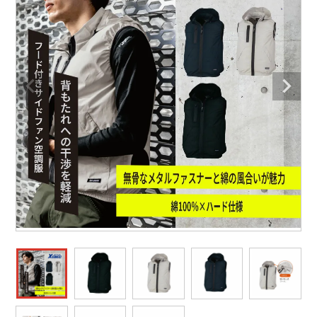
防寒着
ミズノ安全靴ランキング
寅壱
農作業服
アイトス株式会社
作業着ランキング
コーコス
電気・設備作業服
ジーベック
作業用手袋
アウトドアウェアランキング
クロダルマ
配達・営業作業服
桑和
アウトドア・スポーツ
つなぎランキング
山田辰
自動車整備士作業服
クレヒフク
ワークスーツ
空調服ランキング
おたふく手袋
DIY・日曜大工作業服
マック
コンプレッションウェア
コンプレッションウェアランキング
住商モンブラン
飲食店ユニフォーム
ボンマックス
作業用ポロシャツ
作業用ポロシャツランキング
GUSH FORCE
運送・倉庫作業服
CUP
安全保護具
作業用手袋ランキング
GDジャパン
清掃・ビルメンテ作業服
カーシーカシマ
レインウェア・カッパ