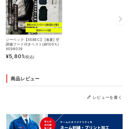
ジーベック【XEBEC】 [春夏] 空
調服フード付きベスト(綿100％)
XE98029
¥
5,801
(税込)
商品レビュー
レビューを書く