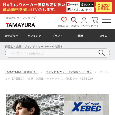
公式オンラインショップ
お気に入り
検索
マイページ
カート
カテゴリー
ランキング
ブランド
業種
コラム
商品名・品番・ブランド・キーワードから探す
安全靴・作業靴
安全靴ランキング
アシックス
建設・建築作業服
ミズノ
シューズ
安全靴スニーカーランキング
プーマ
製造・工場作業服
コンバース（CONVERSE）
TAMAYURA公式通販TOP
ファン付きウェア（空調服シリーズ）
ジーベ
ック【XEBEC】 [春夏] 空調服フード付きベスト(綿100％) XE98029
作業着・作業服
シューズランキング
シモン
鉄鋼・機械作業服
バートル
事務服・オフィスウェア
アシックス安全靴ランキング
アイズフロンティア
大工・鳶作業服
TSDESIGN