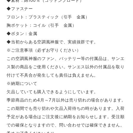
◆素材：綿100％（コットンブロード）
◆ファスナー
フロント：プラスティック（引手 金属）
胸ポケット：コイル（引手 金属）
◆ボタン：金属
◆当初からある空調風神服で、実績抜群です。
※ご注意事項（必ずお守りください）
この空調風神服のファン、バッテリー等の付属品は、
サンエ
ス製
の商品をご使用ください。サンエス以外の付属品を取り
付けて不具合が発生しても責任は負えません。
※納期について
欠品していても購入できるようにしています。
季節商品のため4月～7月以外は売り切れの場合があります。
この期間でも売り切れや欠品入荷待ちの時があります。入荷
予定がある場合はご注文後に納期をお知らせします。受注順
での確保となりますので、問い合わせでは確保できません。