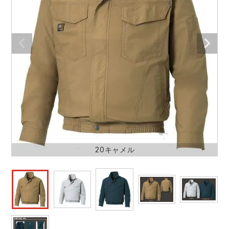
作業着ランキング
コーコス
電気・設備作業服
ジーベック
作業用手袋
アウトドアウェアランキング
クロダルマ
配達・営業作業服
桑和
アウトドア・スポーツ
つなぎランキング
山田辰
自動車整備士作業服
クレヒフク
ワークスーツ
空調服ランキング
おたふく手袋
DIY・日曜大工作業服
マック
コンプレッションウェア
コンプレッションウェアランキング
住商モンブラン
飲食店ユニフォーム
ボンマックス
作業用ポロシャツ
20キャメル
作業用ポロシャツランキング
GUSH FORCE
運送・倉庫作業服
CUP
安全保護具
作業用手袋ランキング
GDジャパン
清掃・ビルメンテ作業服
カーシーカシマ
レインウェア・カッパ
レインウェアランキング
シンメン
夜間・高視認性安全服
日進ゴム
ヤッケ