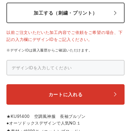
スターライト工業
東洋物産工業
ファン付きウェア
加工する（刺繍・プリント）
弘進ゴム
藤井電工
防寒
以前ご注文いただいた加工内容でご依頼をご希望の場合、下
記の入力欄にデザインIDをご記入ください。
福山ゴム工業
ビッグボーン商事株式会社
カジュアル
※デザインIDは購入履歴からご確認いただけます。
カートに入れる
★KU91400 空調風神服 長袖ブルゾン
●オーソドックスデザインで人気NO.１