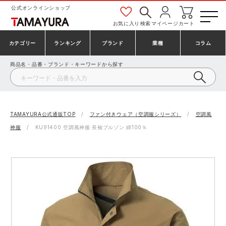
公式オンラインショップ
お気に入り
検索
マイページ
カート
カテゴリー
ランキング
ブランド
業種
コラム
商品名・品番・ブランド・キーワードから探す
安全靴・作業靴
安全靴ランキング
アシックス
建設・建築作業服
ミズノ
シューズ
安全靴スニーカーランキング
プーマ
製造・工場作業服
コンバース（CONVERSE）
TAMAYURA公式通販TOP
ファン付きウェア（空調服シリーズ）
空調風
神服
KU91400 空調風神服 長袖ブルゾン 綿100％
作業着・作業服
シューズランキング
シモン
鉄鋼・機械作業服
バートル
事務服・オフィスウェア
アシックス安全靴ランキング
アイズフロンティア
大工・鳶作業服
TSDESIGN
防寒着
ミズノ安全靴ランキング
寅壱
農作業服
アイトス株式会社