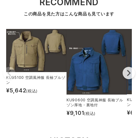
RECOMMEND
この商品を見た方はこんな商品も見ています
KU95100 空調風神服 長袖ブルゾ
ン
¥
5,642
(税込)
KU9
KU90600 空調風神服 長袖ブル
ン 交
ゾン厚地・裏地付
¥
6,
¥
9,101
(税込)