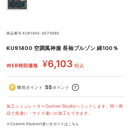
アイズフロンティア ランキング
ハイパーV
医療白衣・介護服
丸五
作業用小物・アクセサリー
TSDESIGN ランキング
ムービンカット
グラディエーター
鞄・バッグ
商品番号
KU91400-0070985
KU91400 空調風神服 長袖ブルゾン 綿100％
コーコス ランキング
ニオイクリア
タカヤ商事
つなぎ
¥
6,103
WEB特別価格
税込
アイトス ランキング
エアークラフト
自重堂
ファン付き作業着・空調服
ジーベック ランキング
サーヴォ
セロリー 大阪支店
電熱ウェア・ヒートウェア
55
獲得ポイント
ポイント
？
ネーム刺繍・プリント加工対象商品
アタックベース
サンエス
刺繍・プリント加工対象商品
作業着
加工シミュレーターCustom Studioへリンクします。同一商
品で色違い・サイズ違いの加工もできます。
中塚被服
イーブンリバー
ニット
※Custom Studioの使い方ガイドはこちら