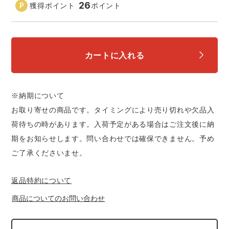
26
中塚被服
イーブンリバー
獲得ポイント
ポイント
ニット
スターライト工業
東洋物産工業
ファン付きウェア
カートに入れる
弘進ゴム
藤井電工
防寒
※納期について
福山ゴム工業
ビッグボーン商事株式会社
カジュアル
お取り寄せの商品です。タイミングにより売り切れや欠品入
荷待ちの時があります。入荷予定がある場合はご注文後に納
期をお知らせします。問い合わせでは確保できません。予め
ご了承くださいませ。
返品特約について
商品についてのお問い合わせ