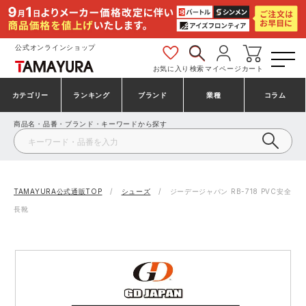
公式オンラインショップ
お気に入り
検索
マイページ
カート
カテゴリー
ランキング
ブランド
業種
コラム
商品名・品番・ブランド・キーワードから探す
安全靴・作業靴
安全靴ランキング
アシックス
建設・建築作業服
ミズノ
シューズ
安全靴スニーカーランキング
プーマ
製造・工場作業服
コンバース（CONVERSE）
TAMAYURA公式通販TOP
シューズ
ジーデージャパン RB-718 PVC安全
長靴
作業着・作業服
シューズランキング
シモン
鉄鋼・機械作業服
バートル
事務服・オフィスウェア
アシックス安全靴ランキング
アイズフロンティア
大工・鳶作業服
TSDESIGN