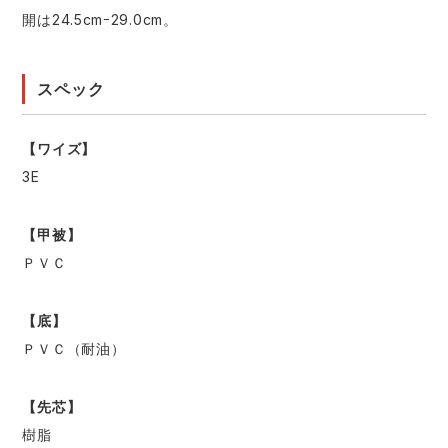
開は24.5cmｰ29.0cm。
スペック
【ワイズ】
3E
【甲被】
ＰＶＣ
【底】
ＰＶＣ（耐油）
【先芯】
樹脂