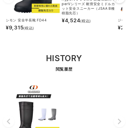
perVシリーズ 耐滑安全ミドルカ
ット安全スニーカー（JSAA B種
樹脂先芯）
¥
4,524
シモン 安全半長靴 FD44
ジーデ
(税込)
¥
9,315
¥
2,
(税込)
HISTORY
閲覧履歴