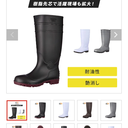
防寒着
ミズノ安全靴ランキング
寅壱
農作業服
アイトス株式会社
作業着ランキング
コーコス
電気・設備作業服
ジーベック
作業用手袋
アウトドアウェアランキング
クロダルマ
配達・営業作業服
桑和
アウトドア・スポーツ
つなぎランキング
山田辰
自動車整備士作業服
クレヒフク
ワークスーツ
空調服ランキング
おたふく手袋
DIY・日曜大工作業服
マック
コンプレッションウェア
コンプレッションウェアランキング
住商モンブラン
飲食店ユニフォーム
ボンマックス
作業用ポロシャツ
作業用ポロシャツランキング
GUSH FORCE
運送・倉庫作業服
CUP
安全保護具
作業用手袋ランキング
GDジャパン
清掃・ビルメンテ作業服
カーシーカシマ
レインウェア・カッパ