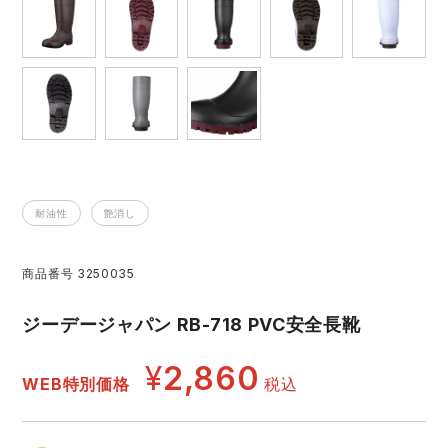
レインウェアランキング
シンメン
夜間・高視認性安全服
日進ゴム
ヤッケ
アイズフロンティア ランキング
ハイパーV
医療白衣・介護服
丸五
作業用小物・アクセサリー
TSDESIGN ランキング
ムービンカット
グラディエーター
鞄・バッグ
耐油性
艶消し
コーコス ランキング
ニオイクリア
タカヤ商事
つなぎ
商品番号
3250035
アイトス ランキング
エアークラフト
自重堂
ファン付き作業着・空調服
ジーデージャパン RB-718 PVC安全長靴
ジーベック ランキング
サーヴォ
セロリー 大阪支店
電熱ウェア・ヒートウェア
¥
2,860
ネーム刺繍・プリント加工対象商品
WEB特別価格
税込
アタックベース
サンエス
刺繍・プリント加工対象商品
作業着