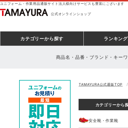
ユニフォーム・作業用品通販サイト法人様向けサービスも豊富にございます
公式オンラインショップ
カテゴリー
から探す
ランキング
商品名・品番・ブランド・キーワ
安全靴ランキング
アシックス
建設・建築作業服
安全靴・作業靴
ミズノ
安全靴ス
製造・工
シ
TAMAYURA公式通販TOP
ミズノ安全靴ランキング
農作業服
防寒着
作業着ラ
電気・設
作
アイズフロンティア
TSDESIGN
カテゴリーから
空調服ランキング
DIY・日曜大工作業服
コンプレッションウェア
コンプレ
飲食店ユ
作
クロダルマ
桑和
安全靴・作業靴
レインウェアランキング
夜間・高視認性安全服
ヤッケ
アイズフロ
医療白衣
作