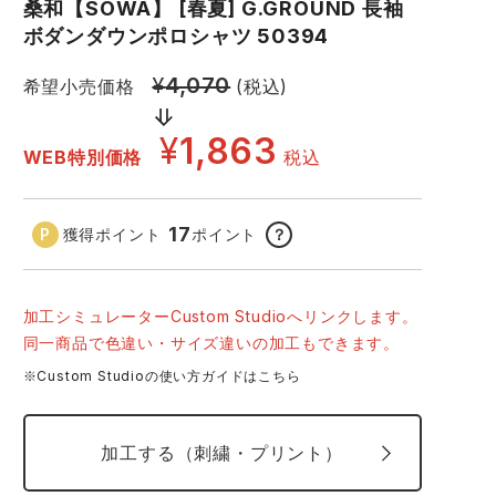
GDジャパン
カーシーカシマ
桑和【SOWA】 [春夏] G.GROUND 長袖
商品
ボダンダウンポロシャツ 50394
商品
ムービンカット
グラディエーター
¥
4,070
希望小売価格
(税込)
サーヴォ
セロリー 大阪支店
¥
1,863
WEB特別価格
税込
スターライト工業
東洋物産工業
17
獲得ポイント
ポイント
？
0 ホワイト
20
加工シミュレーターCustom Studioへリンクします。
同一商品で色違い・サイズ違いの加工もできます。
※Custom Studioの使い方ガイドはこちら
加工する（刺繍・プリント）