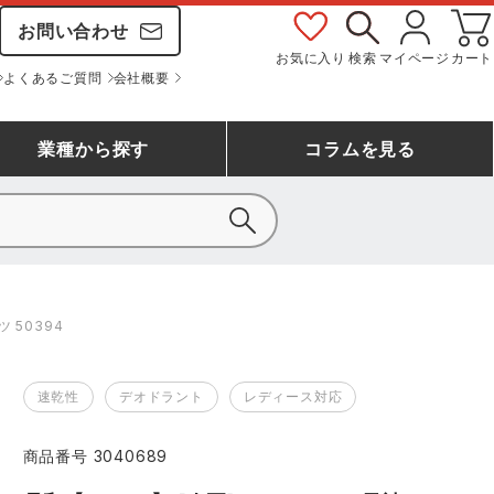
お問い合わせ
お気に入り
検索
マイページ
カート
よくあるご質問
会社概要
業種
から探す
コラム
を見る
シモン
アシックス安全靴ランキング
大工・鳶作業服
事務服(オフィスウェア)
バートル
 50394
ェア
つなぎランキング
自動車整備士作業服
ワークスーツ
コーコス
ジーベック
速乾性
デオドラント
レディース対応
作業用手袋ランキング
清掃・ビルメンテ作業服
レインウェア・カッパ
おたふく手袋
マック
商品番号
3040689
コーコス ランキング
つなぎ