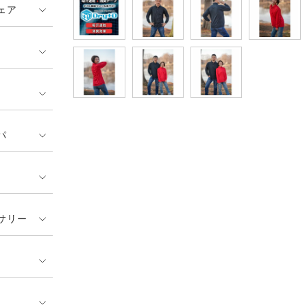
ェア
パ
サリー