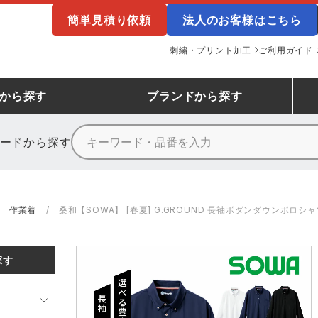
簡単見積り依頼
法人のお客様はこちら
刺繍・プリント加工
ご利用ガイド
から探す
ブランド
から探す
ードから探す
ニーカーランキング
場作業服
ューズ
プーマ
コンバース
シューズランキング
鉄鋼・機械作業服
作業着
（CONVERSE）
作業着
桑和【SOWA】 [春夏] G.GROUND 長袖ボダンダウンポロシャツ
ンキング
備作業服
業用手袋
アウトドアウェアランキング
配達・営業作業服
アウトドア・スポーツウ
寅壱
アイトス株式会社
探す
ッションウェアランキング
ニフォーム
業用ポロシャツ
作業用ポロシャツランキング
運送・倉庫作業服
安全保護具
山田辰
クレヒフク
ンティア ランキング
・介護服
業用小物・アクセサリー類
TSDESIGN ランキング
鞄・バッグ類