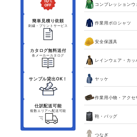
コンプレッションウ
簡単見積り依頼
作業用ポロシャツ
刺繍・プリントサービス
安全保護具
カタログ無料送付
各メーカーカタログ
レインウェア・カッ
ヤッケ
サンプル貸出OK！
作業用小物・アクセ
仕訳配送可能
複数エリアへ配送可能
鞄・バッグ
つなぎ