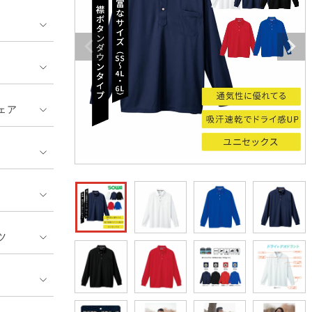
GUSH FORCE
CUP
ネーム刺繍・プリント加工対象
 ランキング
熱ウェア・ヒートウェア
刺繍・プリント加工対象
ハイパーV
丸五
作業着
エアークラフト
自重堂
ニット
ェア
中塚被服
イーブンリバー
ファン付きウェア
福山ゴム工業
ビッグボーン商事株式会
防寒
社
カジュアル
ツ