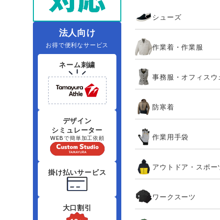
住商モンブラン
ボンマックス
シューズ
アイトス ランキング
ファン付きウェア（空調服シリー
ジーベック
電
シンメン
ズ）
日進ゴム
法人向け
お得で便利なサービス
作業着・作業服
ニオイクリア
タカヤ商事
ネーム刺繍
事務服・オフィスウ
アタックベース
サンエス
防寒着
弘進ゴム
藤井電工
デザイン
シミュレーター
作業用手袋
WEBで簡単加工依頼
アウトドア・スポー
掛け払いサービス
ワークスーツ
大口割引