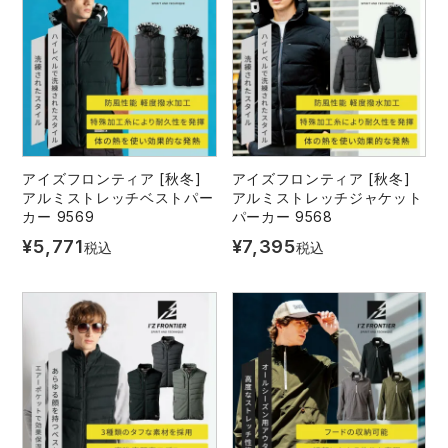
中塚被服
イーブンリバー
ニット
スターライト工業
東洋物産工業
ファン付きウェア
弘進ゴム
藤井電工
防寒
アイズフロンティア [秋冬]
アイズフロンティア [秋冬]
福山ゴム工業
ビッグボーン商事株式会社
アルミストレッチベストパー
アルミストレッチジャケット
カジュアル
カー 9569
パーカー 9568
¥
5,771
¥
7,395
税込
税込