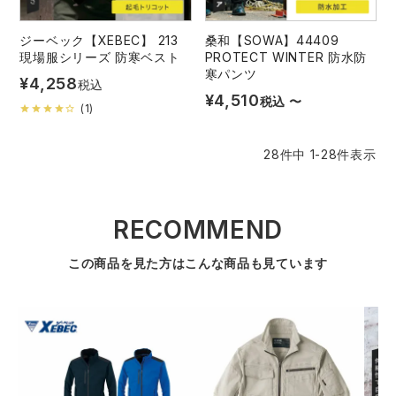
ジーベック【XEBEC】 213
桑和【SOWA】44409
現場服シリーズ 防寒ベスト
PROTECT WINTER 防水防
寒パンツ
¥
4,258
税込
¥
4,510
税込
〜
(
1
)
28
件中
1
-
28
件表示
RECOMMEND
この商品を見た方はこんな商品も見ています