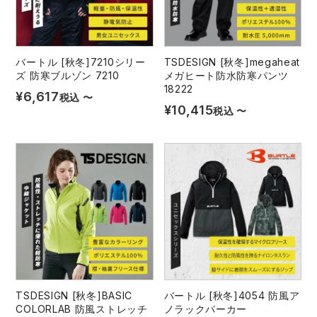
バートル [秋冬]7210シリー
TSDESIGN [秋冬]megaheat
ズ 防寒ブルゾン 7210
メガヒート防水防寒パンツ
18222
¥
6,617
税込
〜
¥
10,415
税込
〜
TSDESIGN [秋冬]BASIC
バートル [秋冬]4054 防風ア
COLORLAB 防風ストレッチ
ノラックパーカー