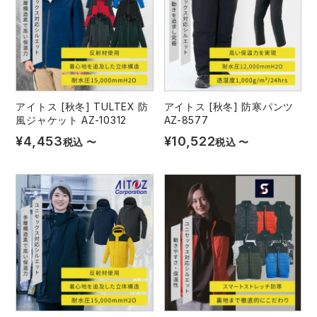
アイトス [秋冬] TULTEX 防
アイトス [秋冬] 防寒パンツ
風ジャケット AZ-10312
AZ-8577
¥
4,453
¥
10,522
税込
〜
税込
〜