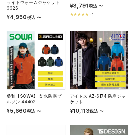
ライトウォームジャケット
¥
3,791
税込
〜
6626
(
1
)
¥
4,950
税込
〜
桑和【SOWA】 防水防寒ブ
アイトス AZ-6174 防寒ジャ
ルゾン 44403
ケット
¥
5,660
¥
10,113
税込
〜
税込
〜