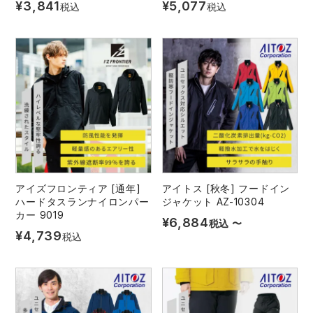
¥
3,841
¥
5,077
税込
税込
アイズフロンティア [通年]
アイトス [秋冬] フードイン
ハードタスランナイロンパー
ジャケット AZ-10304
カー 9019
¥
6,884
税込
〜
¥
4,739
税込