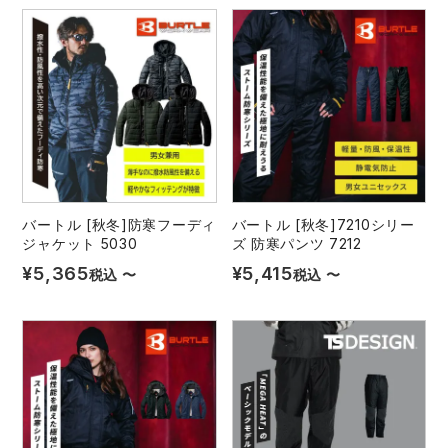
バートル [秋冬]防寒フーディ
バートル [秋冬]7210シリー
ジャケット 5030
ズ 防寒パンツ 7212
¥
5,365
¥
5,415
税込
〜
税込
〜