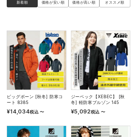
新着順
価格が安い順
価格が高い順
オススメ順
レインウェアランキング
シンメン
夜間・高視認性安全服
日進ゴム
ヤッケ
アイズフロンティア ランキング
ハイパーV
医療白衣・介護服
丸五
作業用小物・アクセサリー
TSDESIGN ランキング
ムービンカット
グラディエーター
鞄・バッグ
コーコス ランキング
ニオイクリア
タカヤ商事
つなぎ
アイトス ランキング
エアークラフト
自重堂
ファン付き作業着・空調服
ビッグボーン [秋冬] 防寒コ
ジーベック【XEBEC】 [秋
ート 8385
冬] 軽防寒ブルゾン 145
ジーベック ランキング
サーヴォ
セロリー 大阪支店
電熱ウェア・ヒートウェア
¥
14,034
¥
5,092
税込
〜
税込
〜
ネーム刺繍・プリント加工対象商品
アタックベース
サンエス
刺繍・プリント加工対象商品
作業着