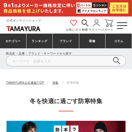
公式オンラインショップ
お気に入り
検索
マイページ
カート
カテゴリー
ランキング
ブランド
業種
コラム
商品名・品番・ブランド・キーワードから探す
安全靴・作業靴
安全靴ランキング
アシックス
建設・建築作業服
ミズノ
シューズ
安全靴スニーカーランキング
プーマ
製造・工場作業服
コンバース（CONVERSE）
TAMAYURA公式通販TOP
特集
防寒特集
作業着・作業服
シューズランキング
シモン
鉄鋼・機械作業服
バートル
冬を快適に過ごす防寒特集
事務服・オフィスウェア
アシックス安全靴ランキング
アイズフロンティア
大工・鳶作業服
TSDESIGN