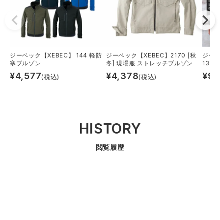
ジーベック【XEBEC】 144 軽防
ジーベック【XEBEC】2170 [秋
ジーベ
寒ブルゾン
冬] 現場服 ストレッチブルゾン
13
¥
4,577
¥
4,378
¥
9,
(税込)
(税込)
HISTORY
閲覧履歴