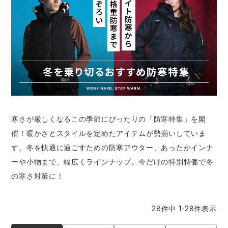
防寒着
ミズノ安全靴ランキング
寅壱
農作業服
アイトス株式会社
作業着ランキング
コーコス
電気・設備作業服
ジーベック
作業用手袋
アウトドアウェアランキング
クロダルマ
配達・営業作業服
桑和
アウトドア・スポーツ
つなぎランキング
山田辰
自動車整備士作業服
クレヒフク
ワークスーツ
寒さが厳しくなるこの季節にぴったりの「防寒特集」を開
空調服ランキング
おたふく手袋
DIY・日曜大工作業服
マック
コンプレッションウェア
催！暖かさとスタイルを定めたアイテムが勢揃いしていま
す。冬を快適に過ごすための防寒アウター、あったかインナ
コンプレッションウェアランキング
住商モンブラン
飲食店ユニフォーム
ボンマックス
作業用ポロシャツ
ーや小物まで、幅広くラインナップ。今だけの特別特価で冬
の寒さ対策に！
作業用ポロシャツランキング
GUSH FORCE
運送・倉庫作業服
CUP
安全保護具
28
件中
1
-
28
件表示
作業用手袋ランキング
GDジャパン
清掃・ビルメンテ作業服
カーシーカシマ
レインウェア・カッパ