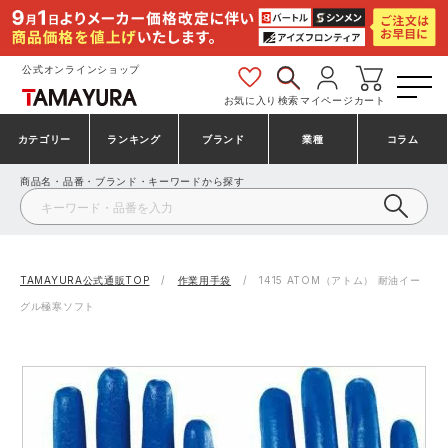
公式オンラインショップ
お気に入り
検索
マイページ
カート
カテゴリー
ランキング
ブランド
業種
コラム
商品名・品番・ブランド・キーワードから探す
安全靴・作業靴
安全靴ランキング
アシックス
建設・建築作業服
ミズノ
シューズ
安全靴スニーカーランキング
プーマ
製造・工場作業服
コンバース（CONVERSE）
TAMAYURA公式通販TOP
作業用手袋
1415 ATOM（アトム） 耐油イー
グル極寒ソフト
作業着・作業服
シューズランキング
シモン
鉄鋼・機械作業服
バートル
事務服・オフィスウェア
アシックス安全靴ランキング
アイズフロンティア
大工・鳶作業服
TSDESIGN