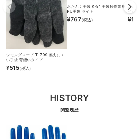
おたふく手袋 K-81 手袋軽作業用
おたふ
PU手袋 ライト
イク
¥
767
¥
1,
(税込)
シモングローブ T-709 燃えにく
い手袋 背縫いタイプ
¥
515
(税込)
HISTORY
閲覧履歴