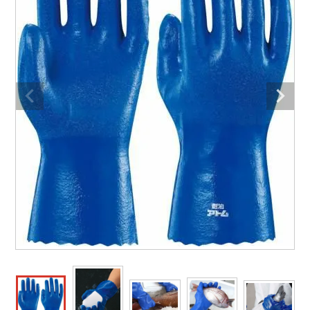
防寒着
ミズノ安全靴ランキング
寅壱
農作業服
アイトス株式会社
作業着ランキング
コーコス
電気・設備作業服
ジーベック
作業用手袋
アウトドアウェアランキング
クロダルマ
配達・営業作業服
桑和
アウトドア・スポーツ
つなぎランキング
山田辰
自動車整備士作業服
クレヒフク
ワークスーツ
空調服ランキング
おたふく手袋
DIY・日曜大工作業服
マック
コンプレッションウェア
コンプレッションウェアランキング
住商モンブラン
飲食店ユニフォーム
ボンマックス
作業用ポロシャツ
作業用ポロシャツランキング
GUSH FORCE
運送・倉庫作業服
CUP
安全保護具
作業用手袋ランキング
GDジャパン
清掃・ビルメンテ作業服
カーシーカシマ
レインウェア・カッパ