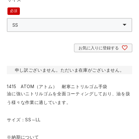
中塚被服
イーブンリバー
ニット
(必
スターライト工業
東洋物産工業
須)
ファン付きウェア
弘進ゴム
藤井電工
防寒
お気に入りに登録する
福山ゴム工業
ビッグボーン商事株式会社
カジュアル
申し訳ございません。ただいま在庫がございません。
1415 ATOM（アトム） 耐寒ニトリルゴム手袋
油に強いニトリルゴムを全面コーティングしており、油を扱
う様々な作業に適しています。
サイズ：SS～LL
※納期について