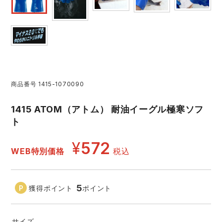
レインウェアランキング
シンメン
夜間・高視認性安全服
日進ゴム
ヤッケ
アイズフロンティア ランキング
ハイパーV
医療白衣・介護服
丸五
作業用小物・アクセサリー
TSDESIGN ランキング
ムービンカット
グラディエーター
鞄・バッグ
商品番号
1415-1070090
コーコス ランキング
ニオイクリア
タカヤ商事
1415 ATOM（アトム） 耐油イーグル極寒ソフ
つなぎ
ト
アイトス ランキング
エアークラフト
自重堂
¥
572
ファン付き作業着・空調服
WEB特別価格
税込
ジーベック ランキング
サーヴォ
セロリー 大阪支店
電熱ウェア・ヒートウェア
5
ネーム刺繍・プリント加工対象商品
獲得ポイント
ポイント
アタックベース
サンエス
刺繍・プリント加工対象商品
作業着
サイズ