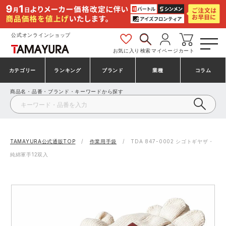
公式オンラインショップ
お気に入り
検索
マイページ
カート
カテゴリー
ランキング
ブランド
業種
コラム
商品名・品番・ブランド・キーワードから探す
安全靴・作業靴
安全靴ランキング
アシックス
建設・建築作業服
ミズノ
シューズ
安全靴スニーカーランキング
プーマ
製造・工場作業服
コンバース（CONVERSE）
TAMAYURA公式通販TOP
作業用手袋
TDA 847-0002 シゴトギヤザ・
純綿軍手12双入
作業着・作業服
シューズランキング
シモン
鉄鋼・機械作業服
バートル
事務服・オフィスウェア
アシックス安全靴ランキング
アイズフロンティア
大工・鳶作業服
TSDESIGN