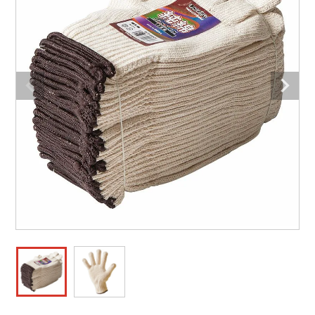
防寒着
ミズノ安全靴ランキング
寅壱
農作業服
アイトス株式会社
作業着ランキング
コーコス
電気・設備作業服
ジーベック
作業用手袋
アウトドアウェアランキング
クロダルマ
配達・営業作業服
桑和
アウトドア・スポーツ
つなぎランキング
山田辰
自動車整備士作業服
クレヒフク
ワークスーツ
空調服ランキング
おたふく手袋
DIY・日曜大工作業服
マック
コンプレッションウェア
コンプレッションウェアランキング
住商モンブラン
飲食店ユニフォーム
ボンマックス
作業用ポロシャツ
作業用ポロシャツランキング
GUSH FORCE
運送・倉庫作業服
CUP
安全保護具
作業用手袋ランキング
GDジャパン
清掃・ビルメンテ作業服
カーシーカシマ
レインウェア・カッパ