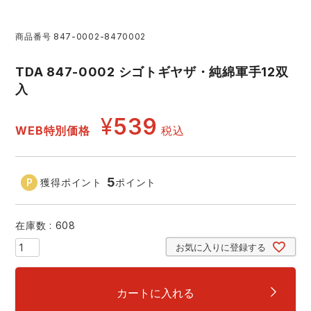
レインウェアランキング
シンメン
夜間・高視認性安全服
日進ゴム
ヤッケ
商品番号
847-0002-8470002
アイズフロンティア ランキング
ハイパーV
医療白衣・介護服
丸五
TDA 847-0002 シゴトギヤザ・純綿軍手12双
作業用小物・アクセサリー
入
TSDESIGN ランキング
ムービンカット
グラディエーター
鞄・バッグ
¥
539
WEB特別価格
税込
コーコス ランキング
ニオイクリア
タカヤ商事
つなぎ
5
獲得ポイント
ポイント
アイトス ランキング
エアークラフト
自重堂
ファン付き作業着・空調服
在庫数
608
ジーベック ランキング
サーヴォ
セロリー 大阪支店
電熱ウェア・ヒートウェア
お気に入りに登録する
ネーム刺繍・プリント加工対象商品
アタックベース
サンエス
刺繍・プリント加工対象商品
作業着
カートに入れる