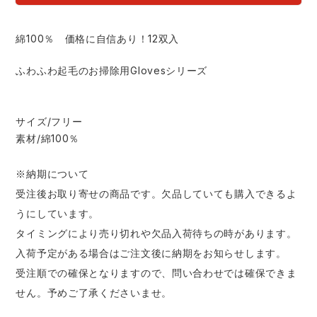
中塚被服
イーブンリバー
ニット
綿100％ 価格に自信あり！12双入
スターライト工業
東洋物産工業
ファン付きウェア
ふわふわ起毛のお掃除用Glovesシリーズ
弘進ゴム
藤井電工
防寒
サイズ/フリー
福山ゴム工業
ビッグボーン商事株式会社
素材/綿100％
カジュアル
※納期について
受注後お取り寄せの商品です。欠品していても購入できるよ
うにしています。
タイミングにより売り切れや欠品入荷待ちの時があります。
入荷予定がある場合はご注文後に納期をお知らせします。
受注順での確保となりますので、問い合わせでは確保できま
せん。予めご了承くださいませ。