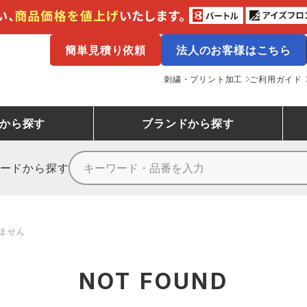
簡単見積り依頼
法人のお客様はこちら
刺繍・プリント加工
ご利用ガイド
から探す
ブランド
から探す
ードから探す
ニーカーランキング
場作業服
ューズ
プーマ
コンバース
シューズランキング
鉄鋼・機械作業服
作業着
（CONVERSE）
ません
ンキング
備作業服
業用手袋
アウトドアウェアランキング
配達・営業作業服
アウトドア・スポーツウ
寅壱
アイトス株式会社
NOT FOUND
ッションウェアランキング
ニフォーム
業用ポロシャツ
作業用ポロシャツランキング
運送・倉庫作業服
安全保護具
山田辰
クレヒフク