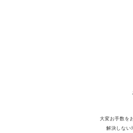
レインウェアランキング
夜間・高視認性安全服
ヤッケ
アイズフロ
医療白衣
作
住商モンブラン
ボンマックス
アイトス ランキング
ファン付きウェア（空調服シリー
ジーベック
電
シンメン
ズ）
日進ゴム
ニオイクリア
タカヤ商事
アタックベース
サンエス
弘進ゴム
藤井電工
大変お手数を
解決しない