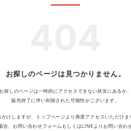
ンティア ランキング
・介護服
業用小物・アクセサリー類
TSDESIGN ランキング
鞄・バッグ類
GUSH FORCE
CUP
404
ネーム刺繍・プリント加工対象
 ランキング
熱ウェア・ヒートウェア
刺繍・プリント加工対象
ハイパーV
丸五
作業着
エアークラフト
自重堂
ニット
中塚被服
イーブンリバー
ファン付きウェア
お探しのページは見つかりません。
福山ゴム工業
ビッグボーン商事株式会
防寒
社
お探しのページは一時的にアクセスできない状況にあるか
販売終了に伴い削除された可能性がございます。
カジュアル
おかけしますが、トップページより再度アクセスいただけま
場合、お問い合わせフォームもしくはLINEよりお問い合わ