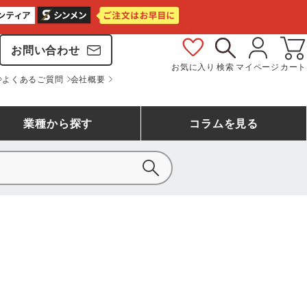
お問い合わせ
お気に入り
検索
マイページ
カート
よくあるご質問
会社概要
業種
から探す
コラム
を見る
シモン
アシックス安全靴ランキング
大工・鳶作業服
事務服(オフィスウェア)
バートル
ェア
つなぎランキング
自動車整備士作業服
ワークスーツ
コーコス
ジーベック
作業用手袋ランキング
清掃・ビルメンテ作業服
レインウェア・カッパ
おたふく手袋
マック