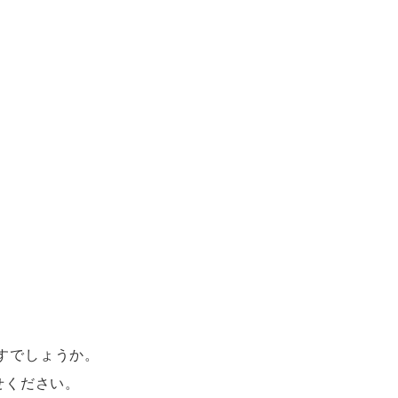
コーコス ランキング
つなぎ
GDジャパン
カーシーカシマ
商品
商品
ムービンカット
グラディエーター
サーヴォ
セロリー 大阪支店
スターライト工業
東洋物産工業
、
すでしょうか。
せください。