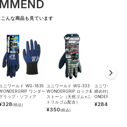
OMMEND
はこんな商品も見ています
ユニワールド WG-1835
ユニワールド WG-333
ユニワールド WG
WONDERGRIP ワンダー
WONDERGRIP ロック&
締め付けずフィッ
グリップ・ソフィア
ストーン（天然ゴム×ニ
ONDERGRIP 
トリルゴム配合）
¥
328
¥
284
(税込)
(税込)
¥
350
(税込)