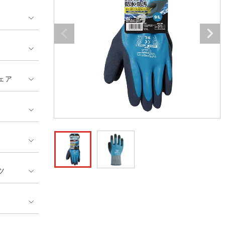
GUSH FORCE
CUP
ネーム刺繍・プリント加工対象
 ランキング
熱ウェア・ヒートウェア
刺繍・プリント加工対象
ハイパーV
丸五
作業着
エアークラフト
自重堂
ニット
ェア
中塚被服
イーブンリバー
ファン付きウェア
福山ゴム工業
ビッグボーン商事株式会
防寒
社
カジュアル
ツ