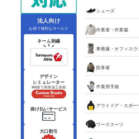
住商モンブラン
ボンマックス
シューズ
アイトス ランキング
ファン付きウェア（空調服シリー
ジーベック
電
シンメン
ズ）
日進ゴム
法人向け
お得で便利なサービス
作業着・作業服
ニオイクリア
タカヤ商事
ネーム刺繍
事務服・オフィスウ
アタックベース
サンエス
防寒着
弘進ゴム
藤井電工
デザイン
シミュレーター
作業用手袋
WEBで簡単加工依頼
アウトドア・スポー
掛け払いサービス
ワークスーツ
大口割引