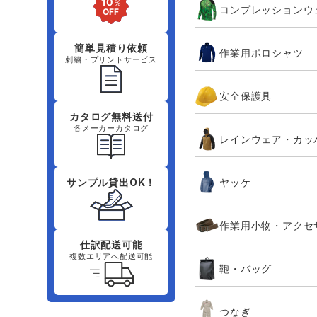
コンプレッションウ
簡単見積り依頼
作業用ポロシャツ
刺繍・プリントサービス
安全保護具
カタログ無料送付
各メーカーカタログ
レインウェア・カッ
ヤッケ
サンプル貸出OK！
作業用小物・アクセ
仕訳配送可能
複数エリアへ配送可能
鞄・バッグ
つなぎ