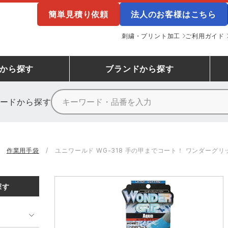
簡単見積り依頼
法人のお客様はこちら
刺繍・プリント加工
ご利用ガイド
から探す
ブランド
から探す
ードから探す
ニーカーランキング
場作業服
ューズ
プーマ
コンバース
シューズランキング
鉄鋼・機械作業服
作業着
（CONVERSE）
作業用手袋
ユニワールド WG-318 手の甲までコート！ ワンダーグリ
ンキング
備作業服
業用手袋
アウトドアウェアランキング
配達・営業作業服
アウトドア・スポーツウ
寅壱
アイトス株式会社
探す
ッションウェアランキング
ニフォーム
業用ポロシャツ
作業用ポロシャツランキング
運送・倉庫作業服
安全保護具
山田辰
クレヒフク
ンティア ランキング
・介護服
業用小物・アクセサリー類
TSDESIGN ランキング
鞄・バッグ類