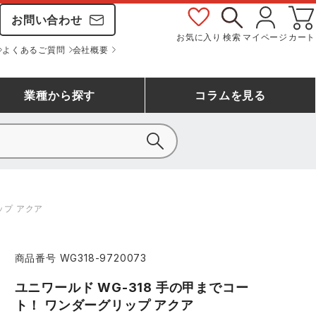
お問い合わせ
お気に入り
検索
マイページ
カート
よくあるご質問
会社概要
業種
から探す
コラム
を見る
シモン
アシックス安全靴ランキング
大工・鳶作業服
事務服(オフィスウェア)
バートル
ップ アクア
ェア
つなぎランキング
自動車整備士作業服
ワークスーツ
コーコス
ジーベック
商品番号
WG318-9720073
作業用手袋ランキング
清掃・ビルメンテ作業服
レインウェア・カッパ
おたふく手袋
マック
ユニワールド WG-318 手の甲までコー
コーコス ランキング
つなぎ
ト！ ワンダーグリップ アクア