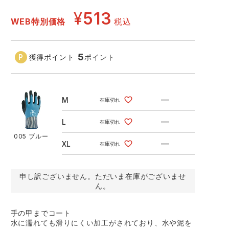
GDジャパン
カーシーカシマ
商品
¥
513
WEB特別価格
税込
商品
ムービンカット
グラディエーター
5
獲得ポイント
ポイント
サーヴォ
セロリー 大阪支店
スターライト工業
東洋物産工業
—
M
在庫切れ
005 ブルー
—
L
在庫切れ
005 ブルー
—
XL
在庫切れ
申し訳ございません。ただいま在庫がございませ
ん。
手の甲までコート
水に濡れても滑りにくい加工がされており、水や泥を