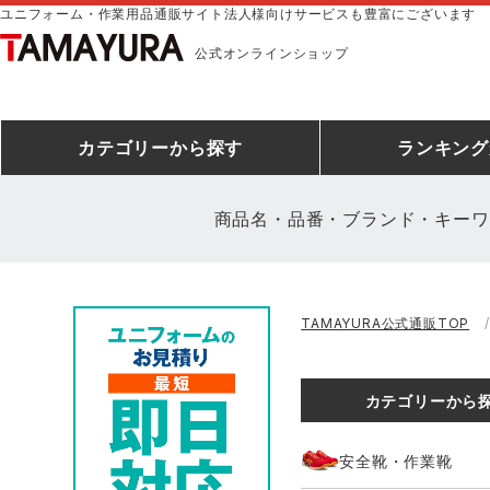
ユニフォーム・作業用品通販サイト法人様向けサービスも豊富にございます
公式オンラインショップ
カテゴリー
から探す
ランキング
商品名・品番・ブランド・キーワ
安全靴ランキング
アシックス
建設・建築作業服
安全靴・作業靴
ミズノ
安全靴ス
製造・工
シ
TAMAYURA公式通販TOP
ミズノ安全靴ランキング
農作業服
防寒着
作業着ラ
電気・設
作
アイズフロンティア
TSDESIGN
カテゴリーから
空調服ランキング
DIY・日曜大工作業服
コンプレッションウェア
コンプレ
飲食店ユ
作
クロダルマ
桑和
安全靴・作業靴
レインウェアランキング
夜間・高視認性安全服
ヤッケ
アイズフロ
医療白衣
作