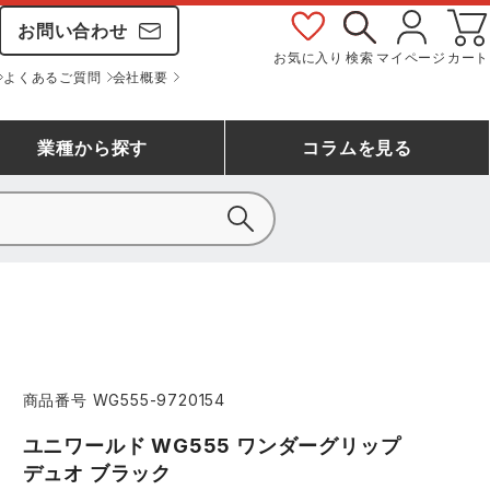
お問い合わせ
お気に入り
検索
マイページ
カート
よくあるご質問
会社概要
業種
から探す
コラム
を見る
シモン
アシックス安全靴ランキング
大工・鳶作業服
事務服(オフィスウェア)
バートル
ェア
つなぎランキング
自動車整備士作業服
ワークスーツ
コーコス
ジーベック
商品番号
WG555-9720154
作業用手袋ランキング
清掃・ビルメンテ作業服
レインウェア・カッパ
おたふく手袋
マック
ユニワールド WG555 ワンダーグリップ
コーコス ランキング
つなぎ
デュオ ブラック