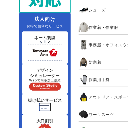
住商モンブラン
ボンマックス
シューズ
アイトス ランキング
ファン付きウェア（空調服シリー
ジーベック
電
シンメン
ズ）
日進ゴム
法人向け
お得で便利なサービス
作業着・作業服
ニオイクリア
タカヤ商事
ネーム刺繍
事務服・オフィスウ
アタックベース
サンエス
防寒着
弘進ゴム
藤井電工
デザイン
シミュレーター
作業用手袋
WEBで簡単加工依頼
アウトドア・スポー
掛け払いサービス
ワークスーツ
大口割引