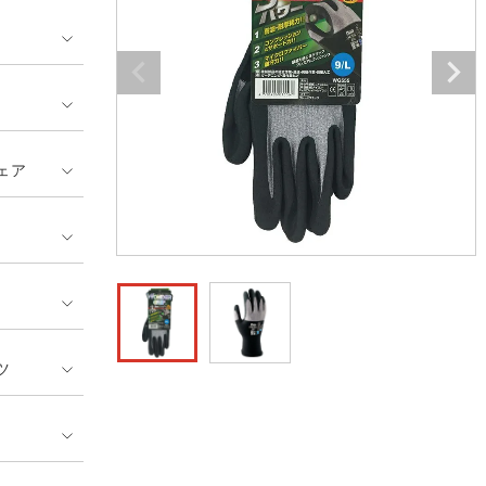
GUSH FORCE
CUP
ネーム刺繍・プリント加工対象
 ランキング
熱ウェア・ヒートウェア
刺繍・プリント加工対象
ハイパーV
丸五
作業着
エアークラフト
自重堂
ニット
ェア
中塚被服
イーブンリバー
ファン付きウェア
福山ゴム工業
ビッグボーン商事株式会
防寒
社
カジュアル
ツ