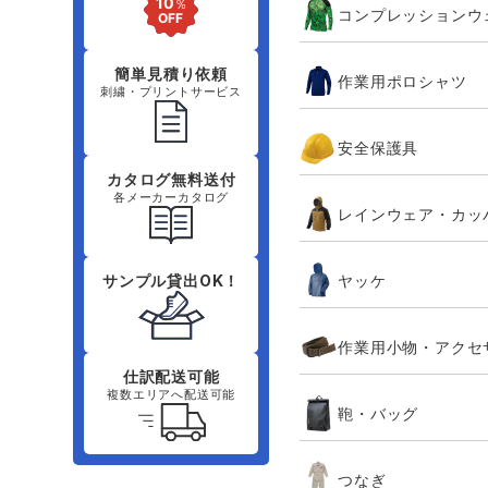
コンプレッションウ
簡単見積り依頼
作業用ポロシャツ
刺繍・プリントサービス
安全保護具
カタログ無料送付
各メーカーカタログ
レインウェア・カッ
ヤッケ
サンプル貸出OK！
作業用小物・アクセ
仕訳配送可能
複数エリアへ配送可能
鞄・バッグ
つなぎ