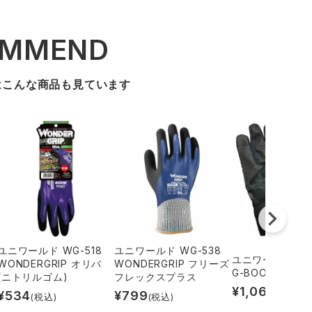
OMMEND
はこんな商品も見ています
ユニワールド WG-518
ユニワールド WG-538
ユニワールド GB-
WONDERGRIP オリバ
WONDERGRIP フリーズ
G-BOOST BUR
(ニトリルゴム)
フレックスプラス
¥
1,065
(税込)
¥
534
¥
799
(税込)
(税込)