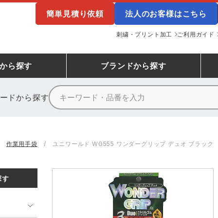
簡単見積り依頼
法人のお客様はこちら
刺繍・プリント加工
ご利用ガイド
から探す
ブランド
から探す
ードから探す
ニーカーランキング
場作業服
ューズ
プーマ
コンバース
シューズランキング
鉄鋼・機械作業服
作業着
（CONVERSE）
作業用手袋
ユニワールド WG555 ワンダーグリップ デュオ ブラック
ンキング
備作業服
業用手袋
アウトドアウェアランキング
配達・営業作業服
アウトドア・スポーツウ
寅壱
アイトス株式会社
探す
ッションウェアランキング
ニフォーム
業用ポロシャツ
作業用ポロシャツランキング
運送・倉庫作業服
安全保護具
山田辰
クレヒフク
ンティア ランキング
・介護服
業用小物・アクセサリー類
TSDESIGN ランキング
鞄・バッグ類