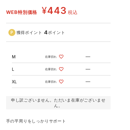
GDジャパン
カーシーカシマ
商品
¥
443
WEB特別価格
税込
商品
ムービンカット
グラディエーター
4
獲得ポイント
ポイント
サーヴォ
セロリー 大阪支店
スターライト工業
東洋物産工業
—
M
在庫切れ
—
L
在庫切れ
—
XL
在庫切れ
申し訳ございません。ただいま在庫がございませ
ん。
手の平周りをしっかりサポート