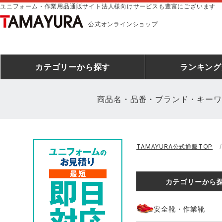
ユニフォーム・作業用品通販サイト法人様向けサービスも豊富にございます
公式オンラインショップ
カテゴリー
から探す
ランキング
商品名・品番・ブランド・キーワ
安全靴ランキング
アシックス
建設・建築作業服
安全靴・作業靴
ミズノ
安全靴ス
製造・工
シ
TAMAYURA公式通販TOP
ミズノ安全靴ランキング
農作業服
防寒着
作業着ラ
電気・設
作
アイズフロンティア
TSDESIGN
カテゴリーから
空調服ランキング
DIY・日曜大工作業服
コンプレッションウェア
コンプレ
飲食店ユ
作
クロダルマ
桑和
安全靴・作業靴
レインウェアランキング
夜間・高視認性安全服
ヤッケ
アイズフロ
医療白衣
作