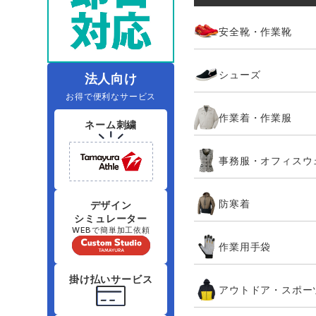
レインウェアランキング
夜間・高視認性安全服
ヤッケ
アイズフロ
医療白衣
作
安全靴・作業靴
住商モンブラン
ボンマックス
アイトス ランキング
ファン付きウェア（空調服シリー
ジーベック
電
シューズ
シンメン
ズ）
日進ゴム
法人向け
お得で便利なサービス
ニオイクリア
タカヤ商事
作業着・作業服
ネーム刺繍
アタックベース
サンエス
事務服・オフィスウ
弘進ゴム
藤井電工
防寒着
デザイン
シミュレーター
WEBで簡単加工依頼
作業用手袋
掛け払いサービス
アウトドア・スポー