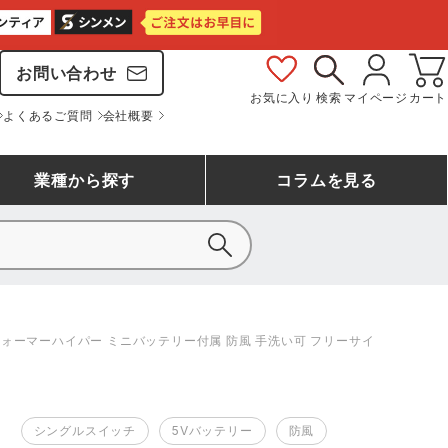
お問い合わせ
お気に入り
検索
マイページ
カート
よくあるご質問
会社概要
業種
から探す
コラム
を見る
シモン
アシックス安全靴ランキング
大工・鳶作業服
事務服(オフィスウェア)
バートル
ォーマーハイパー ミニバッテリー付属 防風 手洗い可 フリーサイ
ェア
つなぎランキング
自動車整備士作業服
ワークスーツ
コーコス
ジーベック
作業用手袋ランキング
清掃・ビルメンテ作業服
レインウェア・カッパ
シングルスイッチ
5Vバッテリー
防風
おたふく手袋
マック