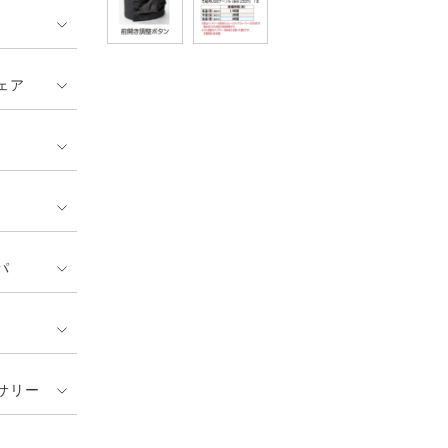
ェア
パ
サリー