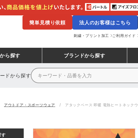
簡単見積り依頼
法人のお客様はこちら
刺繍・プリント加工
ご利用ガイド
から探す
ブランド
から探す
ードから探す
ニーカーランキング
場作業服
ューズ
プーマ
コンバース
シューズランキング
鉄鋼・機械作業服
作業着
（CONVERSE）
アウトドア・スポーツウェア
アタックベース 即暖 電熱ヒートネックウ
ンキング
備作業服
業用手袋
アウトドアウェアランキング
配達・営業作業服
アウトドア・スポーツウ
寅壱
アイトス株式会社
ッションウェアランキング
ニフォーム
業用ポロシャツ
作業用ポロシャツランキング
運送・倉庫作業服
安全保護具
山田辰
クレヒフク
探す