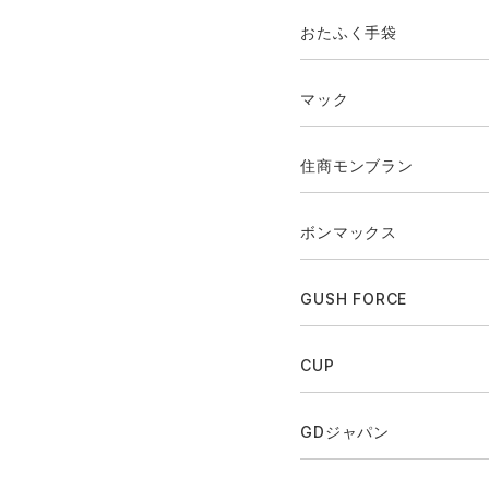
おたふく手袋
マック
住商モンブラン
ボンマックス
GUSH FORCE
CUP
GDジャパン