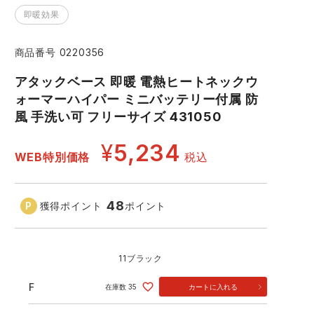
即暖効果
コーコス ランキング
つなぎ
GDジャパン
カーシーカシマ
商品
商品番号
0220356
商品
ムービンカット
グラディエーター
アタックベース 即暖 電熱ヒートネックウ
ォーマーハイパー ミニバッテリー付属 防
風 手洗い可 フリーサイズ 431050
サーヴォ
セロリー 大阪支店
¥
5,234
WEB特別価格
税込
スターライト工業
東洋物産工業
48
獲得ポイント
ポイント
11ブラック
F
在庫数
35
カートに入れる