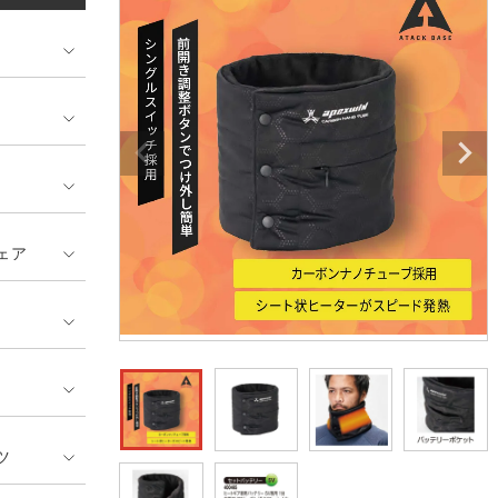
ンティア ランキング
・介護服
業用小物・アクセサリー類
TSDESIGN ランキング
鞄・バッグ類
GUSH FORCE
CUP
ネーム刺繍・プリント加工対象
 ランキング
熱ウェア・ヒートウェア
刺繍・プリント加工対象
ハイパーV
丸五
作業着
エアークラフト
自重堂
ニット
中塚被服
イーブンリバー
ファン付きウェア
ェア
福山ゴム工業
ビッグボーン商事株式会
防寒
社
カジュアル
ツ