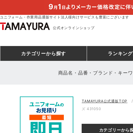
ユニフォーム・作業用品通販サイト法人様向けサービスも豊富にございます
公式オンラインショップ
カテゴリー
から探す
ランキング
商品名・品番・ブランド・キーワ
安全靴ランキング
アシックス
建設・建築作業服
安全靴・作業靴
ミズノ
安全靴ス
製造・工
シ
TAMAYURA公式通販TOP
ミズノ安全靴ランキング
農作業服
防寒着
作業着ラ
電気・設
作
ズ 431050
アイズフロンティア
TSDESIGN
空調服ランキング
DIY・日曜大工作業服
コンプレッションウェア
コンプレ
飲食店ユ
作
クロダルマ
桑和
カテゴリーから