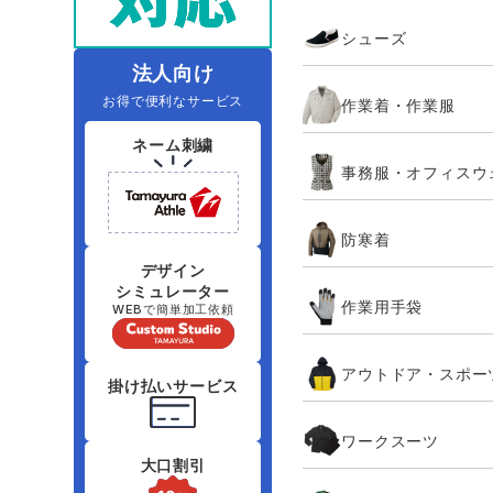
住商モンブラン
ボンマックス
シューズ
アイトス ランキング
ファン付きウェア（空調服シリー
ジーベック
電
シンメン
ズ）
日進ゴム
法人向け
お得で便利なサービス
作業着・作業服
ニオイクリア
タカヤ商事
ネーム刺繍
事務服・オフィスウ
アタックベース
サンエス
防寒着
弘進ゴム
藤井電工
デザイン
シミュレーター
作業用手袋
WEBで簡単加工依頼
アウトドア・スポー
掛け払いサービス
ワークスーツ
大口割引