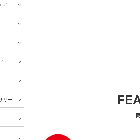
ェア
パ
FE
サリー