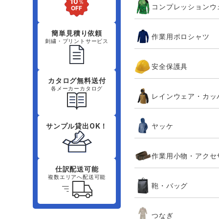
コンプレッションウ
簡単見積り依頼
作業用ポロシャツ
刺繍・プリントサービス
安全保護具
カタログ無料送付
各メーカーカタログ
レインウェア・カッ
ヤッケ
サンプル貸出OK！
作業用小物・アクセ
仕訳配送可能
複数エリアへ配送可能
鞄・バッグ
つなぎ