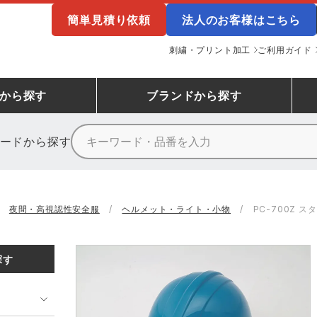
簡単見積り依頼
法人のお客様はこちら
刺繍・プリント加工
ご利用ガイド
から探す
ブランド
から探す
ードから探す
ニーカーランキング
場作業服
ューズ
プーマ
コンバース
シューズランキング
鉄鋼・機械作業服
作業着
（CONVERSE）
夜間・高視認性安全服
ヘルメット・ライト・小物
PC-700Z 
ンキング
備作業服
業用手袋
アウトドアウェアランキング
配達・営業作業服
アウトドア・スポーツウ
寅壱
アイトス株式会社
探す
ッションウェアランキング
ニフォーム
業用ポロシャツ
作業用ポロシャツランキング
運送・倉庫作業服
安全保護具
山田辰
クレヒフク
ンティア ランキング
・介護服
業用小物・アクセサリー類
TSDESIGN ランキング
鞄・バッグ類