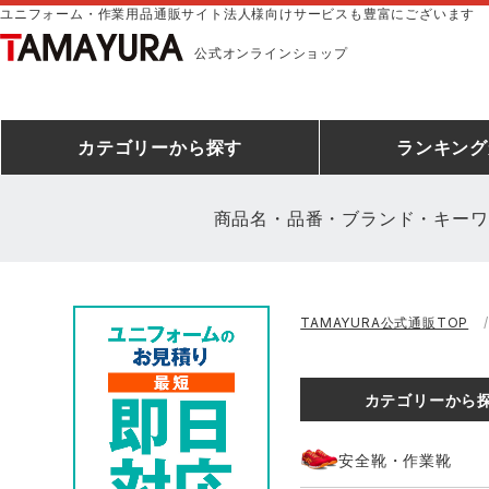
ユニフォーム・作業用品通販サイト法人様向けサービスも豊富にございます
公式オンラインショップ
カテゴリー
から探す
ランキング
商品名・品番・ブランド・キーワ
安全靴ランキング
アシックス
建設・建築作業服
安全靴・作業靴
ミズノ
安全靴ス
製造・工
シ
TAMAYURA公式通販TOP
ミズノ安全靴ランキング
農作業服
防寒着
作業着ラ
電気・設
作
アイズフロンティア
TSDESIGN
カテゴリーから
空調服ランキング
DIY・日曜大工作業服
コンプレッションウェア
コンプレ
飲食店ユ
作
クロダルマ
桑和
安全靴・作業靴
レインウェアランキング
夜間・高視認性安全服
ヤッケ
アイズフロ
医療白衣
作