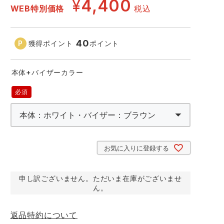
GDジャパン
¥
4,400
カーシーカシマ
WEB特別価格
税込
商品
商品
ムービンカット
グラディエーター
40
獲得ポイント
ポイント
サーヴォ
セロリー 大阪支店
本体+バイザーカラー
スターライト工業
東洋物産工業
(必
須)
お気に入りに登録する
申し訳ございません。ただいま在庫がございませ
ん。
返品特約について