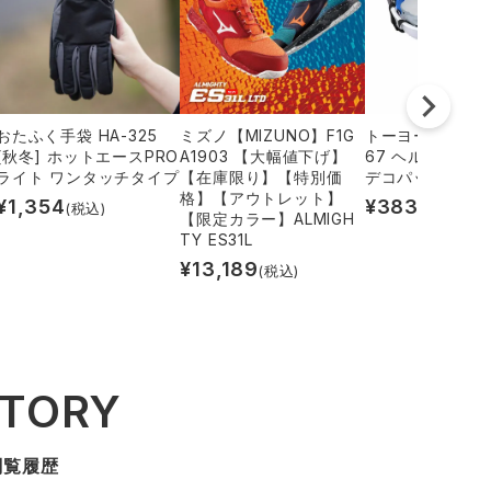
おたふく手袋 HA-325
ミズノ【MIZUNO】F1G
トーヨーセフティー
[秋冬] ホットエースPRO
A1903 【大幅値下げ】
67 ヘルメット用
ライト ワンタッチタイプ
【在庫限り】【特別価
デコパット
格】【アウトレット】
¥
1,354
¥
383
(税込)
(税込)
【限定カラー】ALMIGH
TY ES31L
¥
13,189
(税込)
STORY
閲覧履歴