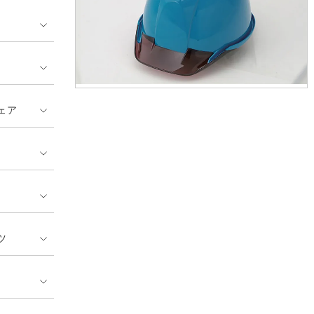
GUSH FORCE
CUP
ネーム刺繍・プリント加工対象
 ランキング
熱ウェア・ヒートウェア
刺繍・プリント加工対象
ハイパーV
丸五
作業着
エアークラフト
自重堂
ニット
ェア
中塚被服
イーブンリバー
ファン付きウェア
福山ゴム工業
ビッグボーン商事株式会
防寒
社
カジュアル
ツ