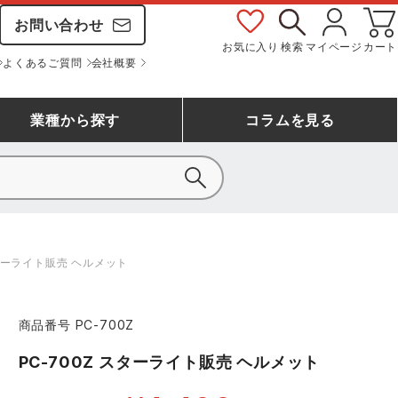
お問い合わせ
お気に入り
検索
マイページ
カート
よくあるご質問
会社概要
業種
から探す
コラム
を見る
シモン
アシックス安全靴ランキング
大工・鳶作業服
事務服(オフィスウェア)
バートル
スターライト販売 ヘルメット
ェア
つなぎランキング
自動車整備士作業服
ワークスーツ
コーコス
ジーベック
商品番号
PC-700Z
作業用手袋ランキング
清掃・ビルメンテ作業服
レインウェア・カッパ
おたふく手袋
マック
PC-700Z スターライト販売 ヘルメット
コーコス ランキング
つなぎ