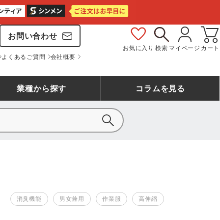
お問い合わせ
お気に入り
検索
マイページ
カート
よくあるご質問
会社概要
業種
から探す
コラム
を見る
シモン
アシックス安全靴ランキング
大工・鳶作業服
事務服(オフィスウェア)
バートル
ェア
つなぎランキング
自動車整備士作業服
ワークスーツ
コーコス
ジーベック
消臭機能
男女兼用
作業服
高伸縮
作業用手袋ランキング
清掃・ビルメンテ作業服
レインウェア・カッパ
おたふく手袋
マック