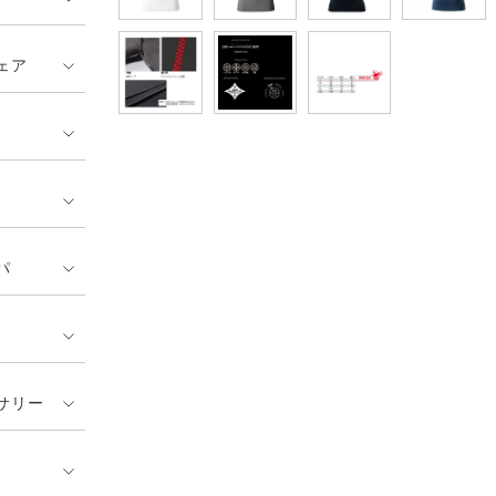
ェア
パ
サリー