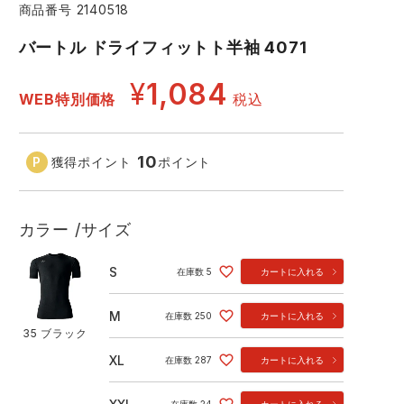
商品番号
2140518
コーコス ランキング
つなぎ
GDジャパン
カーシーカシマ
バートル ドライフィットト半袖 4071
商品
商品
¥
1,084
ムービンカット
グラディエーター
WEB特別価格
税込
サーヴォ
セロリー 大阪支店
10
獲得ポイント
ポイント
スターライト工業
東洋物産工業
カラー
サイズ
35 ブラック
79
S
在庫数
5
カートに入れる
M
在庫数
250
カートに入れる
35 ブラック
XL
在庫数
287
カートに入れる