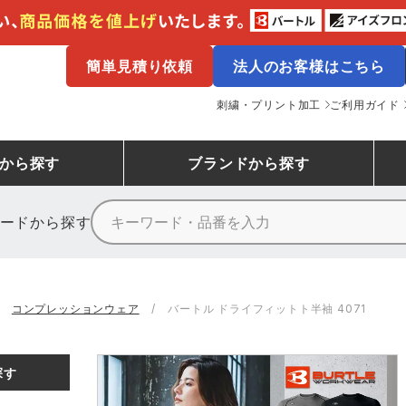
簡単見積り依頼
法人のお客様はこちら
刺繍・プリント加工
ご利用ガイド
から探す
ブランド
から探す
ードから探す
ニーカーランキング
場作業服
ューズ
プーマ
コンバース
シューズランキング
鉄鋼・機械作業服
作業着
（CONVERSE）
コンプレッションウェア
バートル ドライフィットト半袖 4071
ンキング
備作業服
業用手袋
アウトドアウェアランキング
配達・営業作業服
アウトドア・スポーツウ
寅壱
アイトス株式会社
探す
ッションウェアランキング
ニフォーム
業用ポロシャツ
作業用ポロシャツランキング
運送・倉庫作業服
安全保護具
山田辰
クレヒフク