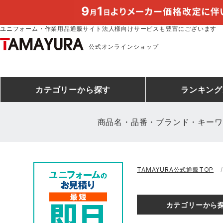
ユニフォーム・作業用品通販サイト法人様向けサービスも豊富にございます
公式オンラインショップ
カテゴリー
から探す
ランキング
商品名・品番・ブランド・キーワ
安全靴ランキング
アシックス
建設・建築作業服
安全靴・作業靴
ミズノ
安全靴ス
製造・工
シ
TAMAYURA公式通販TOP
ミズノ安全靴ランキング
農作業服
防寒着
作業着ラ
電気・設
作
アイズフロンティア
TSDESIGN
カテゴリーから
空調服ランキング
DIY・日曜大工作業服
コンプレッションウェア
コンプレ
飲食店ユ
作
クロダルマ
桑和