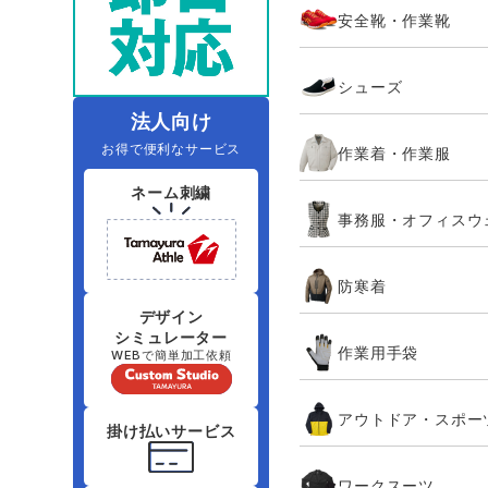
安全靴・作業靴
レインウェアランキング
夜間・高視認性安全服
ヤッケ
アイズフロ
医療白衣
作
住商モンブラン
ボンマックス
シューズ
アイトス ランキング
ファン付きウェア（空調服シリー
ジーベック
電
シンメン
ズ）
日進ゴム
法人向け
お得で便利なサービス
作業着・作業服
ニオイクリア
タカヤ商事
ネーム刺繍
事務服・オフィスウ
アタックベース
サンエス
防寒着
弘進ゴム
藤井電工
デザイン
シミュレーター
作業用手袋
WEBで簡単加工依頼
アウトドア・スポー
掛け払いサービス
ワークスーツ