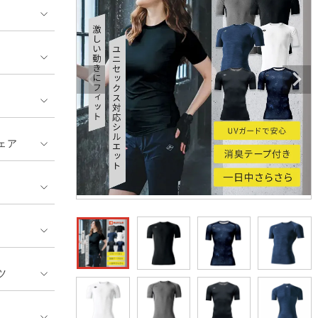
ンティア ランキング
・介護服
業用小物・アクセサリー類
TSDESIGN ランキング
鞄・バッグ類
GUSH FORCE
CUP
ネーム刺繍・プリント加工対象
 ランキング
熱ウェア・ヒートウェア
刺繍・プリント加工対象
ハイパーV
丸五
作業着
エアークラフト
自重堂
ニット
ェア
中塚被服
イーブンリバー
ファン付きウェア
福山ゴム工業
ビッグボーン商事株式会
防寒
社
カジュアル
ツ