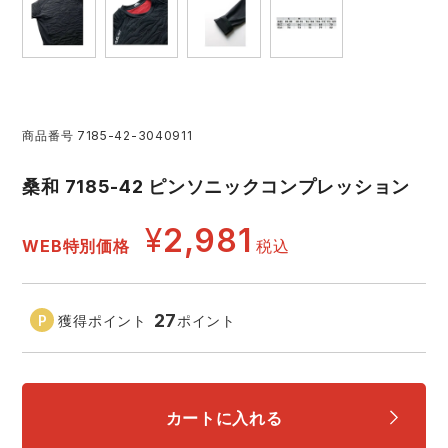
レインウェアランキング
シンメン
夜間・高視認性安全服
日進ゴム
ヤッケ
アイズフロンティア ランキング
ハイパーV
医療白衣・介護服
丸五
作業用小物・アクセサリー
商品番号
7185-42-3040911
TSDESIGN ランキング
ムービンカット
グラディエーター
鞄・バッグ
桑和 7185-42 ピンソニックコンプレッション
コーコス ランキング
ニオイクリア
タカヤ商事
つなぎ
¥
2,981
WEB特別価格
税込
アイトス ランキング
エアークラフト
自重堂
ファン付き作業着・空調服
27
獲得ポイント
ポイント
ジーベック ランキング
サーヴォ
セロリー 大阪支店
電熱ウェア・ヒートウェア
ネーム刺繍・プリント加工対象商品
アタックベース
サンエス
刺繍・プリント加工対象商品
カートに入れる
作業着