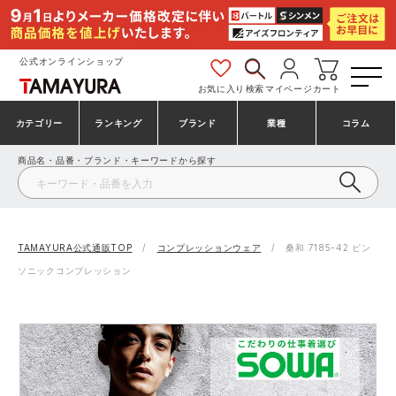
公式オンラインショップ
お気に入り
検索
マイページ
カート
カテゴリー
ランキング
ブランド
業種
コラム
商品名・品番・ブランド・キーワードから探す
安全靴・作業靴
安全靴ランキング
アシックス
建設・建築作業服
ミズノ
シューズ
安全靴スニーカーランキング
プーマ
製造・工場作業服
コンバース（CONVERSE）
TAMAYURA公式通販TOP
コンプレッションウェア
桑和 7185-42 ピン
ソニックコンプレッション
作業着・作業服
シューズランキング
シモン
鉄鋼・機械作業服
バートル
事務服・オフィスウェア
アシックス安全靴ランキング
アイズフロンティア
大工・鳶作業服
TSDESIGN