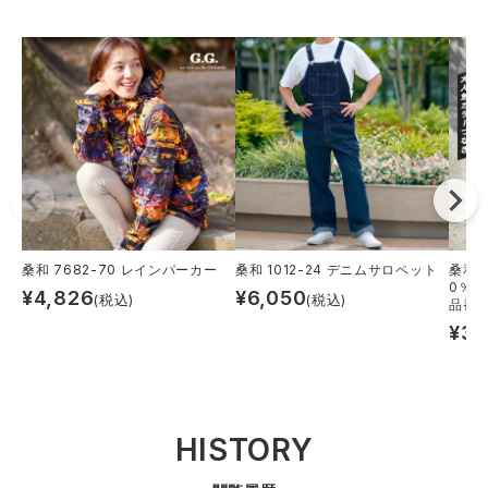
桑和 7682-70 レインパーカー
桑和 1012-24 デニムサロペット
桑和 
0％ 
¥
4,826
¥
6,050
(税込)
(税込)
品番：
¥
3,
HISTORY