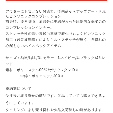
中塚被服
イーブンリバー
ニット
アウターにも負けない保温力、従来品からアップデートされ
たピンソニックコンプレッション
スターライト工業
東洋物産工業
前身頃、後ろ身頃、肩部分に中綿が入った圧倒的な保湿力の
ファン付きウェア
コンプレッションインナー。
弘進ゴム
藤井電工
ストレッチ性の高い裏起毛素材で着心地もよくピンソニック
防寒
加工（超音波密着）によりキルトステッチが無く、糸切れの
心配もないハイスペックアイテム。
福山ゴム工業
ビッグボーン商事株式会社
カジュアル
サイズ：S/M/L/LL/3L カラー：1.ネイビー/4.ブラック/43.レ
ッド
素材：ポリエステル90%/ポリウレタン10％
中綿：ポリエステル100％
※納期について
受注後お取り寄せの商品です。欠品していても購入できるよ
うにしています。
タイミングにより売り切れや欠品入荷待ちの時があります。