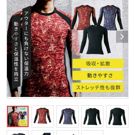
防寒着
ミズノ安全靴ランキング
寅壱
農作業服
アイトス株式会社
作業着ランキング
コーコス
電気・設備作業服
ジーベック
作業用手袋
アウトドアウェアランキング
クロダルマ
配達・営業作業服
桑和
アウトドア・スポーツ
つなぎランキング
山田辰
自動車整備士作業服
クレヒフク
ワークスーツ
空調服ランキング
おたふく手袋
DIY・日曜大工作業服
マック
コンプレッションウェア
コンプレッションウェアランキング
住商モンブラン
飲食店ユニフォーム
ボンマックス
作業用ポロシャツ
作業用ポロシャツランキング
GUSH FORCE
運送・倉庫作業服
CUP
安全保護具
作業用手袋ランキング
GDジャパン
清掃・ビルメンテ作業服
カーシーカシマ
レインウェア・カッパ