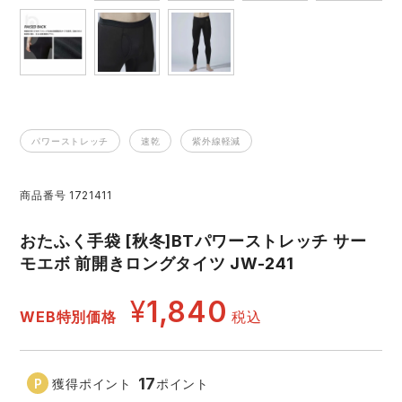
レインウェアランキング
シンメン
夜間・高視認性安全服
日進ゴム
ヤッケ
アイズフロンティア ランキング
ハイパーV
医療白衣・介護服
丸五
作業用小物・アクセサリー
TSDESIGN ランキング
ムービンカット
グラディエーター
パワーストレッチ
速乾
紫外線軽減
鞄・バッグ
コーコス ランキング
ニオイクリア
タカヤ商事
商品番号
1721411
つなぎ
おたふく手袋 [秋冬]BTパワーストレッチ サー
アイトス ランキング
エアークラフト
自重堂
ファン付き作業着・空調服
モエボ 前開きロングタイツ JW-241
¥
1,840
ジーベック ランキング
サーヴォ
セロリー 大阪支店
電熱ウェア・ヒートウェア
WEB特別価格
税込
ネーム刺繍・プリント加工対象商品
アタックベース
サンエス
刺繍・プリント加工対象商品
作業着
17
獲得ポイント
ポイント