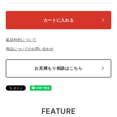
中塚被服
イーブンリバー
ニット
スターライト工業
東洋物産工業
カートに入れる
ファン付きウェア
弘進ゴム
藤井電工
防寒
返品特約について
商品についてのお問い合わせ
福山ゴム工業
ビッグボーン商事株式会社
カジュアル
お見積もり相談はこちら
FEATURE