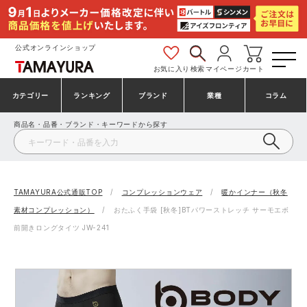
公式オンラインショップ
お気に入り
検索
マイページ
カート
カテゴリー
ランキング
ブランド
業種
コラム
商品名・品番・ブランド・キーワードから探す
安全靴・作業靴
安全靴ランキング
アシックス
建設・建築作業服
ミズノ
シューズ
安全靴スニーカーランキング
プーマ
製造・工場作業服
コンバース（CONVERSE）
TAMAYURA公式通販TOP
コンプレッションウェア
暖かインナー（秋冬
素材コンプレッション）
おたふく手袋 [秋冬]BTパワーストレッチ サーモエボ
作業着・作業服
シューズランキング
シモン
鉄鋼・機械作業服
バートル
前開きロングタイツ JW-241
事務服・オフィスウェア
アシックス安全靴ランキング
アイズフロンティア
大工・鳶作業服
TSDESIGN