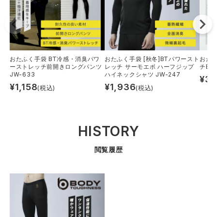
おたふく手袋 BT冷感・消臭パワ
おたふく手袋 [秋冬]BTパワースト
おたふ
ーストレッチ前開きロングパンツ
レッチ サーモエボ ハーフジップ
チEV
JW-633
ハイネックシャツ JW-247
¥
3,
¥
1,158
¥
1,936
(税込)
(税込)
HISTORY
閲覧履歴