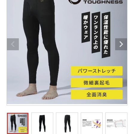
防寒着
ミズノ安全靴ランキング
寅壱
農作業服
アイトス株式会社
作業着ランキング
コーコス
電気・設備作業服
ジーベック
作業用手袋
アウトドアウェアランキング
クロダルマ
配達・営業作業服
桑和
アウトドア・スポーツ
つなぎランキング
山田辰
自動車整備士作業服
クレヒフク
ワークスーツ
空調服ランキング
おたふく手袋
DIY・日曜大工作業服
マック
コンプレッションウェア
コンプレッションウェアランキング
住商モンブラン
飲食店ユニフォーム
ボンマックス
作業用ポロシャツ
作業用ポロシャツランキング
GUSH FORCE
運送・倉庫作業服
CUP
安全保護具
作業用手袋ランキング
GDジャパン
清掃・ビルメンテ作業服
カーシーカシマ
レインウェア・カッパ