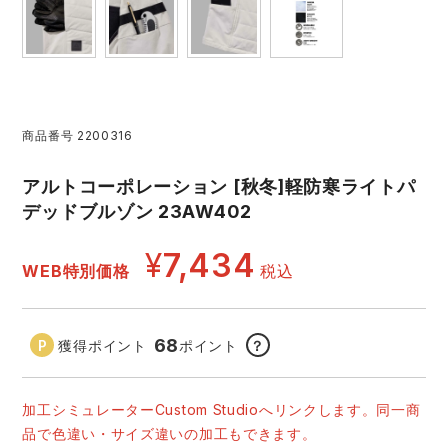
レインウェアランキング
シンメン
夜間・高視認性安全服
日進ゴム
ヤッケ
アイズフロンティア ランキング
ハイパーV
医療白衣・介護服
丸五
作業用小物・アクセサリー
商品番号
2200316
TSDESIGN ランキング
ムービンカット
グラディエーター
鞄・バッグ
アルトコーポレーション [秋冬]軽防寒ライトパ
デッドブルゾン 23AW402
コーコス ランキング
ニオイクリア
タカヤ商事
つなぎ
¥
7,434
WEB特別価格
税込
アイトス ランキング
エアークラフト
自重堂
ファン付き作業着・空調服
ジーベック ランキング
サーヴォ
セロリー 大阪支店
68
獲得ポイント
ポイント
？
電熱ウェア・ヒートウェア
ネーム刺繍・プリント加工対象商品
アタックベース
サンエス
加工シミュレーターCustom Studioへリンクします。同一商
刺繍・プリント加工対象商品
作業着
品で色違い・サイズ違いの加工もできます。