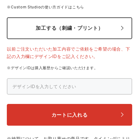
中塚被服
イーブンリバー
※Custom Studioの使い方ガイドはこちら
ニット
スターライト工業
東洋物産工業
ファン付きウェア
加工する（刺繍・プリント）
弘進ゴム
藤井電工
防寒
以前ご注文いただいた加工内容でご依頼をご希望の場合、下
記の入力欄にデザインIDをご記入ください。
福山ゴム工業
ビッグボーン商事株式会社
カジュアル
※デザインIDは購入履歴からご確認いただけます。
カートに入れる
※納期について、お取り寄せの商品です。タイミングにより