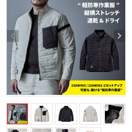
防寒着
ミズノ安全靴ランキング
寅壱
農作業服
アイトス株式会社
作業着ランキング
コーコス
電気・設備作業服
ジーベック
作業用手袋
アウトドアウェアランキング
クロダルマ
配達・営業作業服
桑和
アウトドア・スポーツ
つなぎランキング
山田辰
自動車整備士作業服
クレヒフク
ワークスーツ
空調服ランキング
おたふく手袋
DIY・日曜大工作業服
マック
コンプレッションウェア
コンプレッションウェアランキング
住商モンブラン
飲食店ユニフォーム
ボンマックス
作業用ポロシャツ
作業用ポロシャツランキング
GUSH FORCE
運送・倉庫作業服
CUP
安全保護具
作業用手袋ランキング
GDジャパン
清掃・ビルメンテ作業服
カーシーカシマ
レインウェア・カッパ