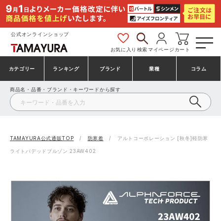
公式オンラインショップ
お気に入り
検索
マイページ
カート
カテゴリー
ランキング
ブランド
業種
コラム
商品名・品番・ブランド・キーワードから探す
安全靴・作業靴
安全靴ランキング
アシックス
建設・建築作業服
ミズノ
シューズ
安全靴スニーカーランキング
プーマ
製造・工場作業服
コンバース（CONVERSE）
TAMAYURA公式通販TOP
防寒着
アルトコーポレーション [秋冬]軽防寒
ライトパデッドブルゾン 23AW402
作業着・作業服
シューズランキング
シモン
鉄鋼・機械作業服
バートル
事務服・オフィスウェア
アシックス安全靴ランキング
アイズフロンティア
大工・鳶作業服
TSDESIGN