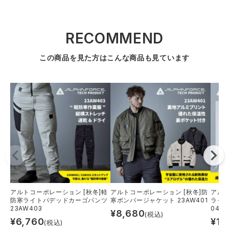
RECOMMEND
この商品を見た方はこんな商品も見ています
アルトコーポレーション [秋冬]軽
アルトコーポレーション [秋冬]防
アルト
防寒ライトパデッドカーゴパンツ
寒ボンバージャケット 23AW401
ライウ
23AW403
04
¥
8,680
(税込)
¥
6,760
¥
1,
(税込)