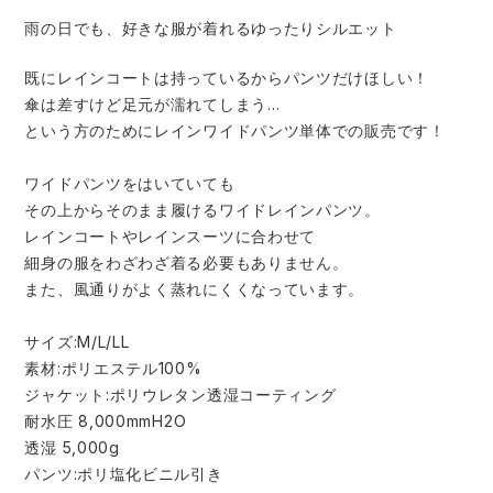
中塚被服
イーブンリバー
雨の日でも、好きな服が着れるゆったりシルエット
ニット
スターライト工業
東洋物産工業
既にレインコートは持っているからパンツだけほしい！
ファン付きウェア
傘は差すけど足元が濡れてしまう…
​という方のためにレインワイドパンツ単体での販売です！
弘進ゴム
藤井電工
防寒
ワイドパンツをはいていても
福山ゴム工業
ビッグボーン商事株式会社
その上からそのまま履けるワイドレインパンツ。
カジュアル
レインコートやレインスーツに合わせて
​細身の服をわざわざ着る必要もありません。​
​また、風通りがよく蒸れにくくなっています。​
サイズ:M/L/LL​
素材:ポリエステル100%
ジャケット:ポリウレタン透湿コーティング
耐水圧 8,000mmH2O
透湿 5,000g
パンツ:ポリ塩化ビニル引き