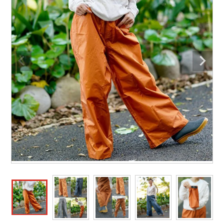
防寒着
ミズノ安全靴ランキング
寅壱
農作業服
アイトス株式会社
作業着ランキング
コーコス
電気・設備作業服
ジーベック
作業用手袋
アウトドアウェアランキング
クロダルマ
配達・営業作業服
桑和
アウトドア・スポーツ
つなぎランキング
山田辰
自動車整備士作業服
クレヒフク
ワークスーツ
空調服ランキング
おたふく手袋
DIY・日曜大工作業服
マック
コンプレッションウェア
コンプレッションウェアランキング
住商モンブラン
飲食店ユニフォーム
ボンマックス
作業用ポロシャツ
作業用ポロシャツランキング
GUSH FORCE
運送・倉庫作業服
CUP
安全保護具
作業用手袋ランキング
GDジャパン
清掃・ビルメンテ作業服
カーシーカシマ
レインウェア・カッパ