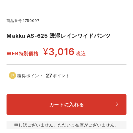
レインウェアランキング
シンメン
夜間・高視認性安全服
日進ゴム
ヤッケ
商品番号
1750097
アイズフロンティア ランキング
ハイパーV
医療白衣・介護服
丸五
作業用小物・アクセサリー
Makku AS-625 透湿レインワイドパンツ
TSDESIGN ランキング
ムービンカット
グラディエーター
¥
3,016
鞄・バッグ
WEB特別価格
税込
コーコス ランキング
ニオイクリア
タカヤ商事
つなぎ
27
獲得ポイント
ポイント
アイトス ランキング
エアークラフト
自重堂
ファン付き作業着・空調服
ジーベック ランキング
サーヴォ
セロリー 大阪支店
電熱ウェア・ヒートウェア
カートに入れる
ネーム刺繍・プリント加工対象商品
アタックベース
サンエス
刺繍・プリント加工対象商品
作業着
申し訳ございません。ただいま在庫がございません。