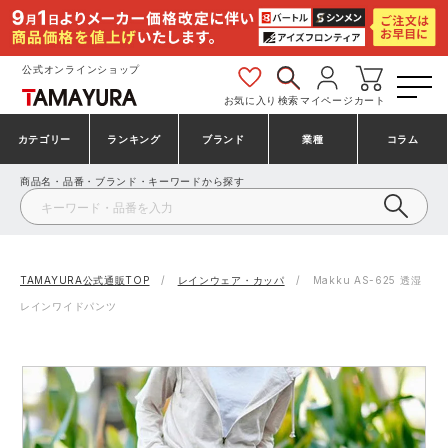
公式オンラインショップ
お気に入り
検索
マイページ
カート
カテゴリー
ランキング
ブランド
業種
コラム
商品名・品番・ブランド・キーワードから探す
安全靴・作業靴
安全靴ランキング
アシックス
建設・建築作業服
ミズノ
シューズ
安全靴スニーカーランキング
プーマ
製造・工場作業服
コンバース（CONVERSE）
TAMAYURA公式通販TOP
レインウェア・カッパ
Makku AS-625 透湿
レインワイドパンツ
作業着・作業服
シューズランキング
シモン
鉄鋼・機械作業服
バートル
事務服・オフィスウェア
アシックス安全靴ランキング
アイズフロンティア
大工・鳶作業服
TSDESIGN