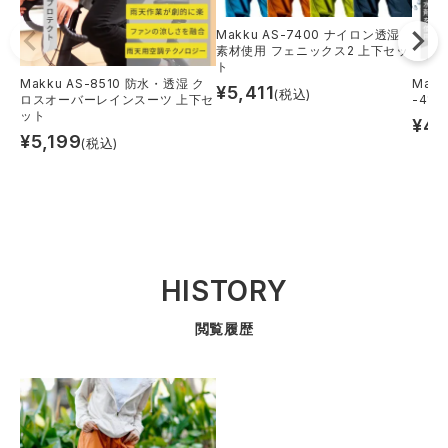
Makku AS-7400 ナイロン透湿
素材使用 フェニックス2 上下セッ
ト
Makku AS-8510 防水・透湿 ク
Mak
¥
5,411
(税込)
ロスオーバーレインスーツ 上下セ
-410
ット
¥
4,
¥
5,199
(税込)
HISTORY
閲覧履歴