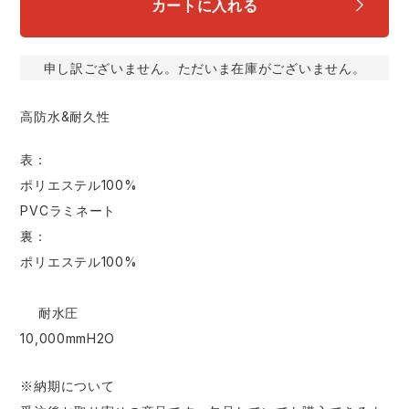
カートに入れる
スターライト工業
東洋物産工業
ファン付きウェア
申し訳ございません。ただいま在庫がございません。
弘進ゴム
藤井電工
防寒
高防水&耐久性
福山ゴム工業
ビッグボーン商事株式会社
カジュアル
表：
ポリエステル100%
PVCラミネート
裏：
ポリエステル100%
耐水圧
10,000mmH2O
※納期について