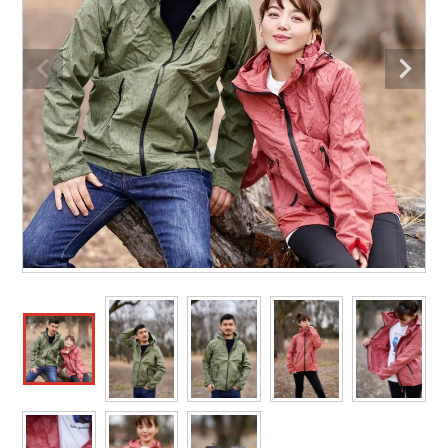
作業着ランキング
コーコス
電気・設備作業服
ジーベック
作業用手袋
アウトドアウェアランキング
クロダルマ
配達・営業作業服
桑和
アウトドア・スポーツ
つなぎランキング
山田辰
自動車整備士作業服
クレヒフク
ワークスーツ
空調服ランキング
おたふく手袋
DIY・日曜大工作業服
マック
コンプレッションウェア
コンプレッションウェアランキング
住商モンブラン
飲食店ユニフォーム
ボンマックス
作業用ポロシャツ
作業用ポロシャツランキング
GUSH FORCE
運送・倉庫作業服
CUP
安全保護具
作業用手袋ランキング
GDジャパン
清掃・ビルメンテ作業服
カーシーカシマ
レインウェア・カッパ
レインウェアランキング
シンメン
夜間・高視認性安全服
日進ゴム
ヤッケ