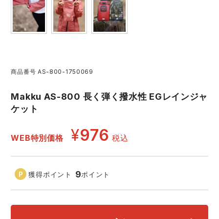
アイズフロンティア ランキング
ハイパーV
医療白衣・介護服
丸五
作業用小物・アクセサリー
TSDESIGN ランキング
ムービンカット
グラディエーター
鞄・バッグ
商品番号
AS-800-1750069
コーコス ランキング
ニオイクリア
タカヤ商事
つなぎ
Makku AS-800 長く弾く撥水性 EGレインジャ
ケット
アイトス ランキング
エアークラフト
自重堂
ファン付き作業着・空調服
¥
976
WEB特別価格
税込
ジーベック ランキング
サーヴォ
セロリー 大阪支店
電熱ウェア・ヒートウェア
ネーム刺繍・プリント加工対象商品
アタックベース
サンエス
9
獲得ポイント
ポイント
刺繍・プリント加工対象商品
作業着
中塚被服
イーブンリバー
ニット