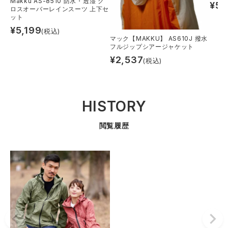
Makku AS-8510 防水・透湿 ク
¥
5,
ロスオーバーレインスーツ 上下セ
ット
¥
5,199
(税込)
マック【MAKKU】 AS610J 撥水
フルジップシアージャケット
¥
2,537
(税込)
HISTORY
閲覧履歴