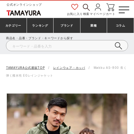
公式オンラインショップ
お気に入り
検索
マイページ
カート
カテゴリー
ランキング
ブランド
業種
コラム
商品名・品番・ブランド・キーワードから探す
安全靴・作業靴
安全靴ランキング
アシックス
建設・建築作業服
ミズノ
シューズ
安全靴スニーカーランキング
プーマ
製造・工場作業服
コンバース（CONVERSE）
TAMAYURA公式通販TOP
レインウェア・カッパ
Makku AS-800 長く
弾く撥水性 EGレインジャケット
作業着・作業服
シューズランキング
シモン
鉄鋼・機械作業服
バートル
事務服・オフィスウェア
アシックス安全靴ランキング
アイズフロンティア
大工・鳶作業服
TSDESIGN
防寒着
ミズノ安全靴ランキング
寅壱
農作業服
アイトス株式会社