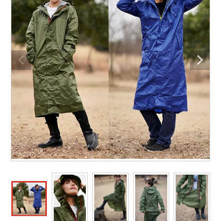
防寒着
ミズノ安全靴ランキング
寅壱
農作業服
アイトス株式会社
作業着ランキング
コーコス
電気・設備作業服
ジーベック
作業用手袋
アウトドアウェアランキング
クロダルマ
配達・営業作業服
桑和
アウトドア・スポーツ
つなぎランキング
山田辰
自動車整備士作業服
クレヒフク
ワークスーツ
空調服ランキング
おたふく手袋
DIY・日曜大工作業服
マック
コンプレッションウェア
コンプレッションウェアランキング
住商モンブラン
飲食店ユニフォーム
ボンマックス
作業用ポロシャツ
作業用ポロシャツランキング
GUSH FORCE
運送・倉庫作業服
CUP
安全保護具
作業用手袋ランキング
GDジャパン
清掃・ビルメンテ作業服
カーシーカシマ
レインウェア・カッパ