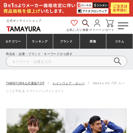
公式オンラインショップ
お気に入り
検索
マイページ
カート
カテゴリー
ランキング
ブランド
業種
コラム
商品名・品番・ブランド・キーワードから探す
安全靴・作業靴
安全靴ランキング
アシックス
建設・建築作業服
ミズノ
シューズ
安全靴スニーカーランキング
プーマ
製造・工場作業服
コンバース（CONVERSE）
TAMAYURA公式通販TOP
レインウェア・カッパ
Makku AS-761 カバ
ンごと守れる スマートバッグインコート
作業着・作業服
シューズランキング
シモン
鉄鋼・機械作業服
バートル
事務服・オフィスウェア
アシックス安全靴ランキング
アイズフロンティア
大工・鳶作業服
TSDESIGN