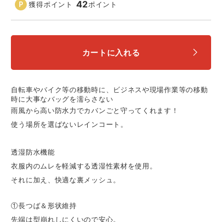
42
獲得ポイント
ポイント
カートに入れる
自転車やバイク等の移動時に、ビジネスや現場作業等の移動
時に大事なバッグを濡らさない
雨風から高い防水力でカバンごと守ってくれます！
使う場所を選ばないレインコート。
透湿防水機能
衣服内のムレを軽減する透湿性素材を使用。
それに加え、快適な裏メッシュ。
①長つば＆形状維持
先端は型崩れしにくいので安心。