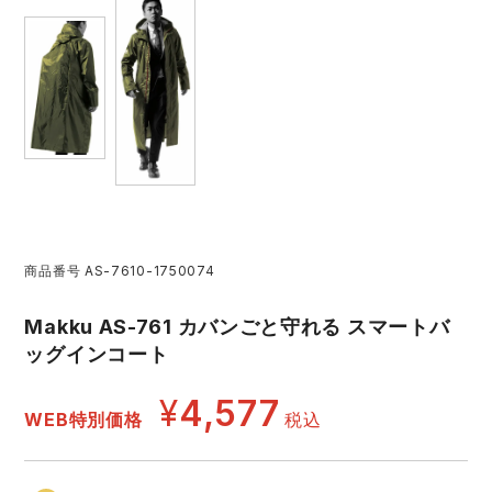
中塚被服
イーブンリバー
ニット
スターライト工業
東洋物産工業
ファン付きウェア
弘進ゴム
藤井電工
防寒
福山ゴム工業
ビッグボーン商事株式会社
カジュアル
商品番号
AS-7610-1750074
Makku AS-761 カバンごと守れる スマートバ
ッグインコート
¥
4,577
WEB特別価格
税込