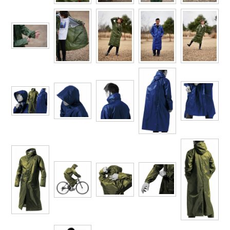
レインウェアランキング
シンメン
夜間・高視認性安全服
日進ゴム
ヤッケ
アイズフロンティア ランキング
ハイパーV
医療白衣・介護服
丸五
作業用小物・アクセサリー
TSDESIGN ランキング
ムービンカット
グラディエーター
鞄・バッグ
コーコス ランキング
ニオイクリア
タカヤ商事
つなぎ
アイトス ランキング
エアークラフト
自重堂
ファン付き作業着・空調服
ジーベック ランキング
サーヴォ
セロリー 大阪支店
電熱ウェア・ヒートウェア
ネーム刺繍・プリント加工対象商品
アタックベース
サンエス
刺繍・プリント加工対象商品
作業着