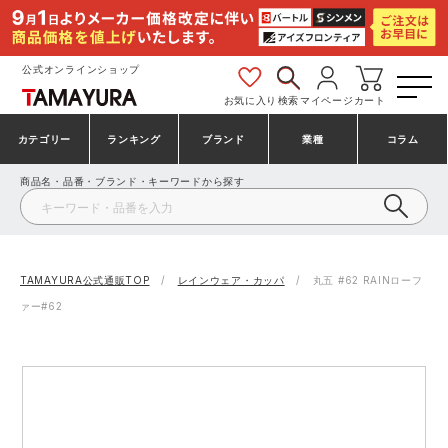
公式オンラインショップ
お気に入り
検索
マイページ
カート
カテゴリー
ランキング
ブランド
業種
コラム
商品名・品番・ブランド・キーワードから探す
安全靴・作業靴
安全靴ランキング
アシックス
建設・建築作業服
ミズノ
シューズ
安全靴スニーカーランキング
プーマ
製造・工場作業服
コンバース（CONVERSE）
TAMAYURA公式通販TOP
レインウェア・カッパ
丸五 #62 RAINローフ
ァー#62
作業着・作業服
シューズランキング
シモン
鉄鋼・機械作業服
バートル
事務服・オフィスウェア
アシックス安全靴ランキング
アイズフロンティア
大工・鳶作業服
TSDESIGN