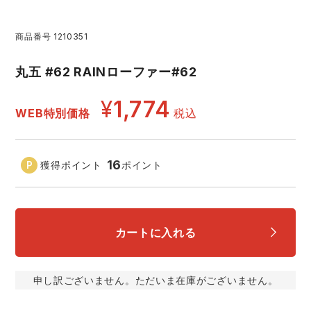
レインウェアランキング
シンメン
夜間・高視認性安全服
日進ゴム
ヤッケ
商品番号
1210351
アイズフロンティア ランキング
ハイパーV
医療白衣・介護服
丸五
丸五 #62 RAINローファー#62
作業用小物・アクセサリー
¥
1,774
TSDESIGN ランキング
ムービンカット
グラディエーター
WEB特別価格
税込
鞄・バッグ
コーコス ランキング
ニオイクリア
タカヤ商事
つなぎ
16
獲得ポイント
ポイント
アイトス ランキング
エアークラフト
自重堂
ファン付き作業着・空調服
カートに入れる
ジーベック ランキング
サーヴォ
セロリー 大阪支店
電熱ウェア・ヒートウェア
ネーム刺繍・プリント加工対象商品
アタックベース
サンエス
申し訳ございません。ただいま在庫がございません。
刺繍・プリント加工対象商品
作業着