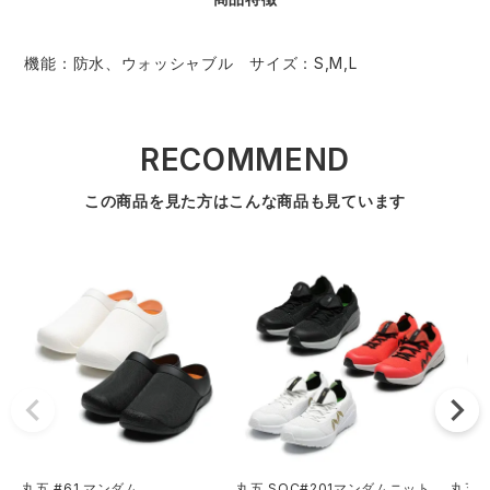
機能：防水、ウォッシャブル サイズ：S,M,L
RECOMMEND
この商品を見た方はこんな商品も見ています
丸五 #61 マンダム
丸五 SOC#201マンダムニット
丸五 