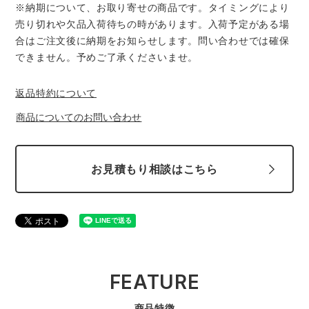
中塚被服
イーブンリバー
※納期について、お取り寄せの商品です。タイミングにより
ニット
売り切れや欠品入荷待ちの時があります。入荷予定がある場
合はご注文後に納期をお知らせします。問い合わせでは確保
スターライト工業
東洋物産工業
できません。予めご了承くださいませ。
ファン付きウェア
弘進ゴム
藤井電工
返品特約について
防寒
商品についてのお問い合わせ
福山ゴム工業
ビッグボーン商事株式会社
カジュアル
お見積もり相談はこちら
FEATURE
商品特徴