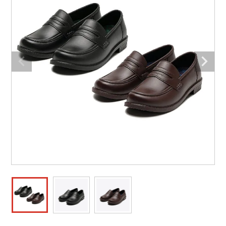
防寒着
ミズノ安全靴ランキング
寅壱
農作業服
アイトス株式会社
作業着ランキング
コーコス
電気・設備作業服
ジーベック
作業用手袋
アウトドアウェアランキング
クロダルマ
配達・営業作業服
桑和
アウトドア・スポーツ
つなぎランキング
山田辰
自動車整備士作業服
クレヒフク
ワークスーツ
空調服ランキング
おたふく手袋
DIY・日曜大工作業服
マック
コンプレッションウェア
コンプレッションウェアランキング
住商モンブラン
飲食店ユニフォーム
ボンマックス
作業用ポロシャツ
作業用ポロシャツランキング
GUSH FORCE
運送・倉庫作業服
CUP
安全保護具
作業用手袋ランキング
GDジャパン
清掃・ビルメンテ作業服
カーシーカシマ
レインウェア・カッパ