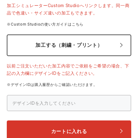
中塚被服
イーブンリバー
加工シミュレーターCustom Studioへリンクします。同一商
ニット
品で色違い・サイズ違いの加工もできます。
スターライト工業
東洋物産工業
※Custom Studioの使い方ガイドはこちら
ファン付きウェア
弘進ゴム
藤井電工
加工する（刺繍・プリント）
防寒
福山ゴム工業
ビッグボーン商事株式会社
カジュアル
以前ご注文いただいた加工内容でご依頼をご希望の場合、下
記の入力欄にデザインIDをご記入ください。
※デザインIDは購入履歴からご確認いただけます。
カートに入れる