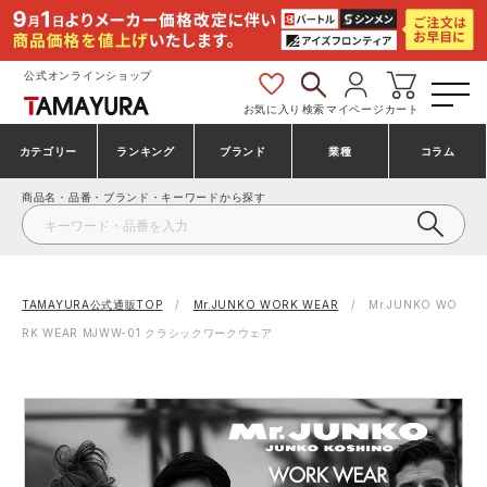
公式オンラインショップ
お気に入り
検索
マイページ
カート
カテゴリー
ランキング
ブランド
業種
コラム
商品名・品番・ブランド・キーワードから探す
安全靴・作業靴
安全靴ランキング
アシックス
建設・建築作業服
ミズノ
シューズ
安全靴スニーカーランキング
プーマ
製造・工場作業服
コンバース（CONVERSE）
TAMAYURA公式通販TOP
Mr.JUNKO WORK WEAR
Mr.JUNKO WO
RK WEAR MJWW-01 クラシックワークウェア
作業着・作業服
シューズランキング
シモン
鉄鋼・機械作業服
バートル
事務服・オフィスウェア
アシックス安全靴ランキング
アイズフロンティア
大工・鳶作業服
TSDESIGN