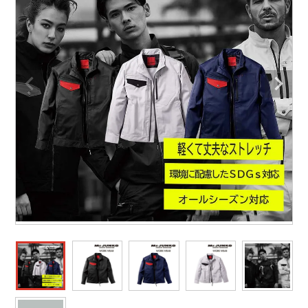
防寒着
ミズノ安全靴ランキング
寅壱
農作業服
アイトス株式会社
作業着ランキング
コーコス
電気・設備作業服
ジーベック
作業用手袋
アウトドアウェアランキング
クロダルマ
配達・営業作業服
桑和
アウトドア・スポーツ
つなぎランキング
山田辰
自動車整備士作業服
クレヒフク
ワークスーツ
空調服ランキング
おたふく手袋
DIY・日曜大工作業服
マック
コンプレッションウェア
コンプレッションウェアランキング
住商モンブラン
飲食店ユニフォーム
ボンマックス
作業用ポロシャツ
作業用ポロシャツランキング
GUSH FORCE
運送・倉庫作業服
CUP
安全保護具
作業用手袋ランキング
GDジャパン
清掃・ビルメンテ作業服
カーシーカシマ
レインウェア・カッパ