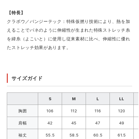
【特長】
クラボウ／バンジーテック：特殊仮撚り技術により、熱を加
えることでバネのように伸縮性が生まれた特殊ストレッチ糸
を緯糸（よこいと）に使用し従来素材に比べ、伸縮性に優れ
たストレッチ効果があります。
サイズガイド
S
M
L
LL
胸囲
106
112
116
120
肩幅
42
45
47
49
袖丈
55.5
58.5
60.5
61.5