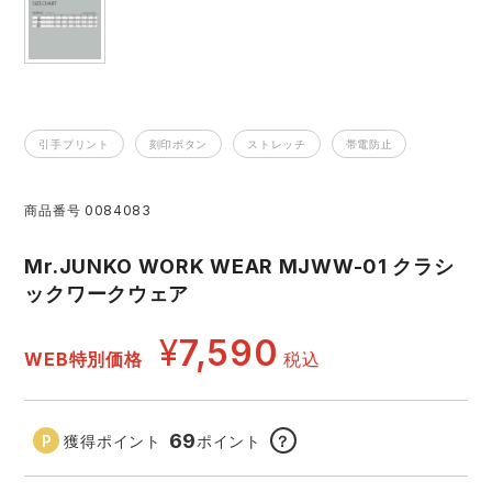
レインウェアランキング
シンメン
夜間・高視認性安全服
日進ゴム
ヤッケ
アイズフロンティア ランキング
ハイパーV
医療白衣・介護服
丸五
作業用小物・アクセサリー
引手プリント
刻印ボタン
ストレッチ
帯電防止
TSDESIGN ランキング
ムービンカット
グラディエーター
鞄・バッグ
商品番号
0084083
コーコス ランキング
ニオイクリア
タカヤ商事
つなぎ
Mr.JUNKO WORK WEAR MJWW-01 クラシ
ックワークウェア
アイトス ランキング
エアークラフト
自重堂
ファン付き作業着・空調服
¥
7,590
WEB特別価格
税込
ジーベック ランキング
サーヴォ
セロリー 大阪支店
電熱ウェア・ヒートウェア
ネーム刺繍・プリント加工対象商品
アタックベース
サンエス
69
獲得ポイント
ポイント
？
刺繍・プリント加工対象商品
作業着