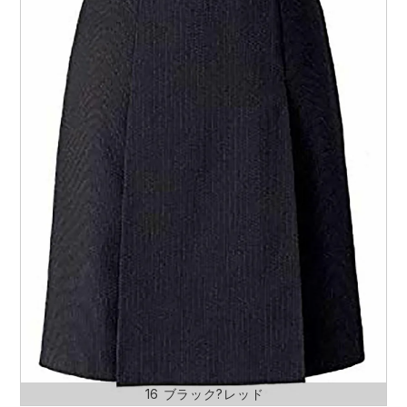
防寒着
ミズノ安全靴ランキング
寅壱
農作業服
アイトス株式会社
作業着ランキング
コーコス
電気・設備作業服
ジーベック
作業用手袋
アウトドアウェアランキング
クロダルマ
配達・営業作業服
桑和
アウトドア・スポーツ
つなぎランキング
山田辰
自動車整備士作業服
クレヒフク
ワークスーツ
空調服ランキング
おたふく手袋
DIY・日曜大工作業服
マック
コンプレッションウェア
コンプレッションウェアランキング
住商モンブラン
飲食店ユニフォーム
ボンマックス
作業用ポロシャツ
作業用ポロシャツランキング
GUSH FORCE
運送・倉庫作業服
CUP
安全保護具
作業用手袋ランキング
GDジャパン
清掃・ビルメンテ作業服
カーシーカシマ
レインウェア・カッパ
16 ブラック?レッド