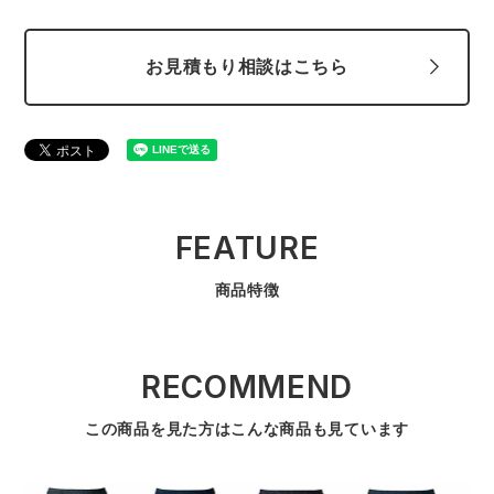
中塚被服
イーブンリバー
ニット
お見積もり相談はこちら
スターライト工業
東洋物産工業
ファン付きウェア
弘進ゴム
藤井電工
防寒
福山ゴム工業
ビッグボーン商事株式会社
カジュアル
FEATURE
商品特徴
RECOMMEND
この商品を見た方はこんな商品も見ています