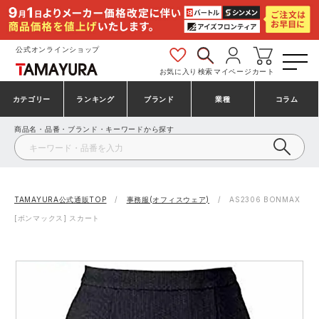
公式オンラインショップ
お気に入り
検索
マイページ
カート
カテゴリー
ランキング
ブランド
業種
コラム
商品名・品番・ブランド・キーワードから探す
安全靴・作業靴
安全靴ランキング
アシックス
建設・建築作業服
ミズノ
シューズ
安全靴スニーカーランキング
プーマ
製造・工場作業服
コンバース（CONVERSE）
TAMAYURA公式通販TOP
事務服(オフィスウェア)
AS2306 BONMAX
[ボンマックス] スカート
作業着・作業服
シューズランキング
シモン
鉄鋼・機械作業服
バートル
事務服・オフィスウェア
アシックス安全靴ランキング
アイズフロンティア
大工・鳶作業服
TSDESIGN