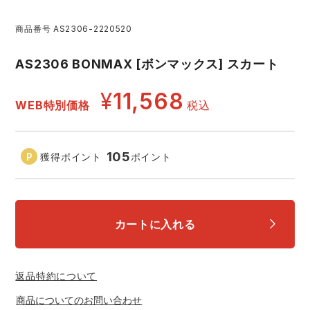
レインウェアランキング
シンメン
夜間・高視認性安全服
日進ゴム
商品番号
AS2306-2220520
ヤッケ
AS2306 BONMAX [ボンマックス] スカート
アイズフロンティア ランキング
ハイパーV
医療白衣・介護服
丸五
作業用小物・アクセサリー
¥
11,568
WEB特別価格
税込
TSDESIGN ランキング
ムービンカット
グラディエーター
鞄・バッグ
コーコス ランキング
ニオイクリア
タカヤ商事
105
獲得ポイント
ポイント
つなぎ
アイトス ランキング
エアークラフト
自重堂
ファン付き作業着・空調服
カートに入れる
ジーベック ランキング
サーヴォ
セロリー 大阪支店
電熱ウェア・ヒートウェア
ネーム刺繍・プリント加工対象商品
アタックベース
サンエス
返品特約について
刺繍・プリント加工対象商品
作業着
商品についてのお問い合わせ