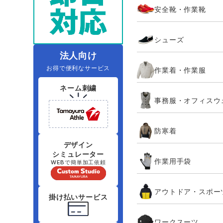
安全靴・作業靴
レインウェアランキング
夜間・高視認性安全服
ヤッケ
アイズフロ
医療白衣
作
住商モンブラン
ボンマックス
シューズ
アイトス ランキング
ファン付きウェア（空調服シリー
ジーベック
電
シンメン
ズ）
日進ゴム
法人向け
お得で便利なサービス
作業着・作業服
ニオイクリア
タカヤ商事
ネーム刺繍
事務服・オフィスウ
アタックベース
サンエス
防寒着
弘進ゴム
藤井電工
デザイン
シミュレーター
作業用手袋
WEBで簡単加工依頼
アウトドア・スポー
掛け払いサービス
ワークスーツ