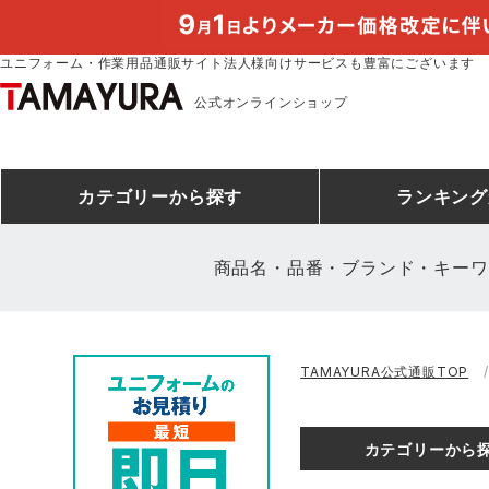
ユニフォーム・作業用品通販サイト法人様向けサービスも豊富にございます
公式オンラインショップ
カテゴリー
から探す
ランキング
商品名・品番・ブランド・キーワ
安全靴ランキング
アシックス
建設・建築作業服
安全靴・作業靴
ミズノ
安全靴ス
製造・工
シ
TAMAYURA公式通販TOP
ミズノ安全靴ランキング
農作業服
防寒着
作業着ラ
電気・設
作
アイズフロンティア
TSDESIGN
カテゴリーから
空調服ランキング
DIY・日曜大工作業服
コンプレッションウェア
コンプレ
飲食店ユ
作
クロダルマ
桑和