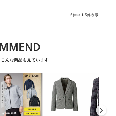
5
件中
1
-
5
件表示
OMMEND
はこんな商品も見ています