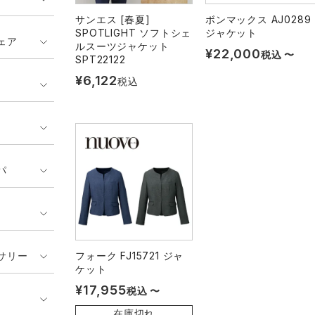
サンエス [春夏]
ボンマックス AJ0289
SPOTLIGHT ソフトシェ
ジャケット
ェア
ルスーツジャケット
¥
22,000
税込
〜
SPT22122
¥
6,122
税込
パ
サリー
フォーク FJ15721 ジャ
ケット
¥
17,955
税込
〜
在庫切れ