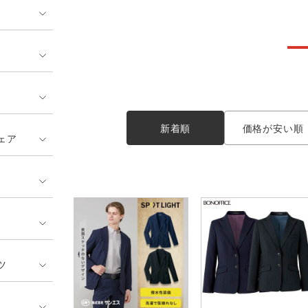
ンティア ランキング
・介護服
業用小物・アクセサリー類
TSDESIGN ランキング
鞄・バッグ類
GUSH FORCE
CUP
ネーム刺繍・プリント加工対象
 ランキング
熱ウェア・ヒートウェア
刺繍・プリント加工対象
ハイパーV
丸五
作業着
エアークラフト
自重堂
ニット
新着順
価格が安い順
ェア
中塚被服
イーブンリバー
ファン付きウェア
福山ゴム工業
ビッグボーン商事株式会
防寒
社
カジュアル
ツ