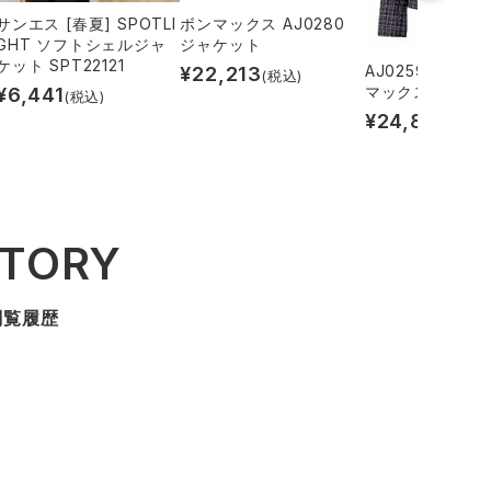
サンエス [春夏] SPOTLI
ボンマックス AJ0280
GHT ソフトシェルジャ
ジャケット
ケット SPT22121
AJ0259 BONM
¥
22,213
(税込)
マックス] ジャ
¥
6,441
(税込)
¥
24,839
(税込
STORY
閲覧履歴