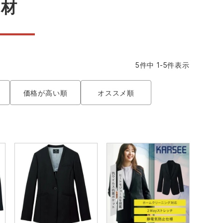
材
コーコス ランキング
つなぎ
GDジャパン
カーシーカシマ
商品
商品
ムービンカット
グラディエーター
5
件中
1
-
5
件表示
サーヴォ
セロリー 大阪支店
価格が高い順
オススメ順
スターライト工業
東洋物産工業