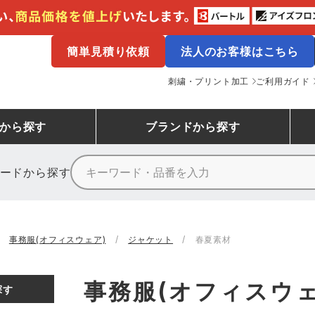
簡単見積り依頼
法人のお客様はこちら
刺繍・プリント加工
ご利用ガイド
から探す
ブランド
から探す
ードから探す
ニーカーランキング
場作業服
ューズ
プーマ
コンバース
シューズランキング
鉄鋼・機械作業服
作業着
（CONVERSE）
事務服(オフィスウェア)
ジャケット
春夏素材
ンキング
備作業服
業用手袋
アウトドアウェアランキング
配達・営業作業服
アウトドア・スポーツウ
寅壱
アイトス株式会社
事務服(オフィスウェ
探す
ッションウェアランキング
ニフォーム
業用ポロシャツ
作業用ポロシャツランキング
運送・倉庫作業服
安全保護具
山田辰
クレヒフク