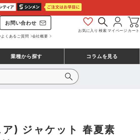
お問い合わせ
お気に入り
検索
マイページ
カート
よくあるご質問
会社概要
業種
から探す
コラム
を見る
シモン
アシックス安全靴ランキング
大工・鳶作業服
事務服(オフィスウェア)
バートル
ェア
つなぎランキング
自動車整備士作業服
ワークスーツ
コーコス
ジーベック
ア) ジャケット 春夏素
作業用手袋ランキング
清掃・ビルメンテ作業服
レインウェア・カッパ
おたふく手袋
マック