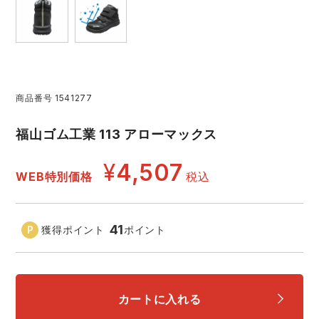
アイズフロンティア ランキング
ハイパーV
医療白衣・介護服
丸五
作業用小物・アクセサリー
TSDESIGN ランキング
ムービンカット
グラディエーター
鞄・バッグ
商品番号
1541277
コーコス ランキング
ニオイクリア
タカヤ商事
つなぎ
福山ゴム工業 113 アローマックス
アイトス ランキング
エアークラフト
自重堂
¥
4,507
ファン付き作業着・空調服
WEB特別価格
税込
ジーベック ランキング
サーヴォ
セロリー 大阪支店
電熱ウェア・ヒートウェア
41
獲得ポイント
ポイント
ネーム刺繍・プリント加工対象商品
アタックベース
サンエス
刺繍・プリント加工対象商品
作業着
中塚被服
イーブンリバー
カートに入れる
ニット