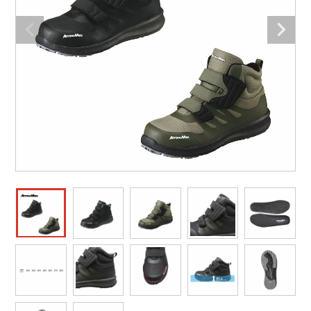
作業着ランキング
コーコス
電気・設備作業服
ジーベック
作業用手袋
アウトドアウェアランキング
クロダルマ
配達・営業作業服
桑和
アウトドア・スポーツ
つなぎランキング
山田辰
自動車整備士作業服
クレヒフク
ワークスーツ
空調服ランキング
おたふく手袋
DIY・日曜大工作業服
マック
コンプレッションウェア
コンプレッションウェアランキング
住商モンブラン
飲食店ユニフォーム
ボンマックス
作業用ポロシャツ
作業用ポロシャツランキング
GUSH FORCE
運送・倉庫作業服
CUP
安全保護具
作業用手袋ランキング
GDジャパン
清掃・ビルメンテ作業服
カーシーカシマ
レインウェア・カッパ
レインウェアランキング
シンメン
夜間・高視認性安全服
日進ゴム
ヤッケ