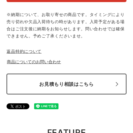
スターライト工業
東洋物産工業
ファン付きウェア
※納期について、お取り寄せの商品です。タイミングにより
売り切れや欠品入荷待ちの時があります。入荷予定がある場
弘進ゴム
藤井電工
防寒
合はご注文後に納期をお知らせします。問い合わせでは確保
できません。予めご了承くださいませ。
福山ゴム工業
ビッグボーン商事株式会社
カジュアル
返品特約について
商品についてのお問い合わせ
お見積もり相談はこちら
FEATURE