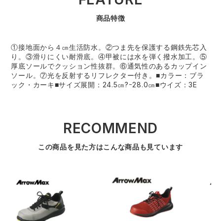
商品特徴
①接地面から４㎝生活防水。②つま先を保護する鋼鉄先芯入
り。③滑りにくい耐滑底。④甲被には水を弾く撥水加工。⑤
厚底ソールでクッション性抜群。⑥通気性のあるカップイン
ソール。⑦光を反射するリフレクター付き。■カラー：ブラ
ック・カーキ■サイズ展開：24.5㎝?ｰ28.0㎝■ウイズ：3E
RECOMMEND
この商品を見た方はこんな商品も見ています