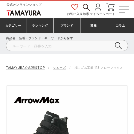
公式オンラインショップ
お気に入り
検索
マイページ
カート
カテゴリー
ランキング
ブランド
業種
コラム
商品名・品番・ブランド・キーワードから探す
安全靴・作業靴
安全靴ランキング
アシックス
建設・建築作業服
ミズノ
シューズ
安全靴スニーカーランキング
プーマ
製造・工場作業服
コンバース（CONVERSE）
TAMAYURA公式通販TOP
シューズ
福山ゴム工業 113 アローマックス
作業着・作業服
シューズランキング
シモン
鉄鋼・機械作業服
バートル
事務服・オフィスウェア
アシックス安全靴ランキング
アイズフロンティア
大工・鳶作業服
TSDESIGN
防寒着
ミズノ安全靴ランキング
寅壱
農作業服
アイトス株式会社