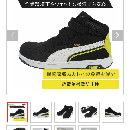
防寒着
ミズノ安全靴ランキング
寅壱
農作業服
アイトス株式会社
作業着ランキング
コーコス
電気・設備作業服
ジーベック
作業用手袋
アウトドアウェアランキング
クロダルマ
配達・営業作業服
桑和
アウトドア・スポーツ
つなぎランキング
山田辰
自動車整備士作業服
クレヒフク
ワークスーツ
空調服ランキング
おたふく手袋
DIY・日曜大工作業服
マック
コンプレッションウェア
コンプレッションウェアランキング
住商モンブラン
飲食店ユニフォーム
ボンマックス
作業用ポロシャツ
作業用ポロシャツランキング
GUSH FORCE
運送・倉庫作業服
CUP
安全保護具
作業用手袋ランキング
GDジャパン
清掃・ビルメンテ作業服
カーシーカシマ
レインウェア・カッパ