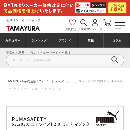
公式オンラインショップ
お気に入り
検索
マイページ
カート
カテゴリー
ランキング
ブランド
業種
コラム
商品名・品番・ブランド・キーワードから探す
安全靴・作業靴
安全靴ランキング
アシックス
建設・建築作業服
ミズノ
シューズ
安全靴スニーカーランキング
プーマ
製造・工場作業服
コンバース（CONVERSE）
TAMAYURA公式通販TOP
シューズ
ユニワールド 63.203.0 PUMASAF
ETY エアツイスト2.0 ミッド マジック
作業着・作業服
シューズランキング
シモン
鉄鋼・機械作業服
バートル
事務服・オフィスウェア
アシックス安全靴ランキング
アイズフロンティア
大工・鳶作業服
TSDESIGN