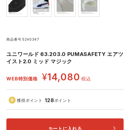
レインウェアランキング
シンメン
夜間・高視認性安全服
日進ゴム
ヤッケ
アイズフロンティア ランキング
ハイパーV
医療白衣・介護服
丸五
作業用小物・アクセサリー
商品番号
5240347
TSDESIGN ランキング
ムービンカット
グラディエーター
鞄・バッグ
ユニワールド 63.203.0 PUMASAFETY エアツ
イスト2.0 ミッド マジック
コーコス ランキング
ニオイクリア
タカヤ商事
つなぎ
¥
14,080
WEB特別価格
税込
アイトス ランキング
エアークラフト
自重堂
ファン付き作業着・空調服
ジーベック ランキング
サーヴォ
セロリー 大阪支店
128
獲得ポイント
ポイント
電熱ウェア・ヒートウェア
ネーム刺繍・プリント加工対象商品
アタックベース
サンエス
刺繍・プリント加工対象商品
作業着
カートに入れる