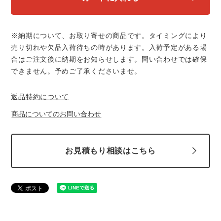
中塚被服
イーブンリバー
ニット
スターライト工業
東洋物産工業
※納期について、お取り寄せの商品です。タイミングにより
ファン付きウェア
売り切れや欠品入荷待ちの時があります。入荷予定がある場
合はご注文後に納期をお知らせします。問い合わせでは確保
弘進ゴム
藤井電工
できません。予めご了承くださいませ。
防寒
福山ゴム工業
ビッグボーン商事株式会社
返品特約について
カジュアル
商品についてのお問い合わせ
お見積もり相談はこちら