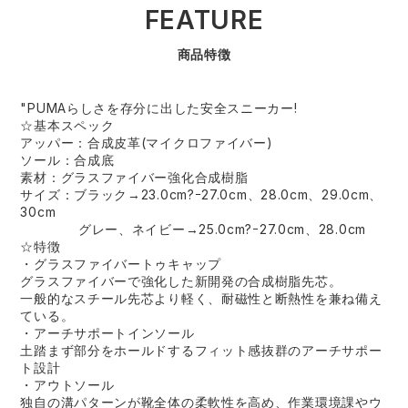
FEATURE
商品特徴
"PUMAらしさを存分に出した安全スニーカー!
☆基本スペック
アッパー：合成皮革(マイクロファイバー)
ソール：合成底
素材：グラスファイバー強化合成樹脂
サイズ：ブラック→23.0cm?ｰ27.0cm、28.0cm、29.0cm、
30cm
グレー、ネイビー→25.0cm?ｰ27.0cm、28.0cm
☆特徴
・グラスファイバートゥキャップ
グラスファイバーで強化した新開発の合成樹脂先芯。
一般的なスチール先芯より軽く、耐磁性と断熱性を兼ね備え
ている。
・アーチサポートインソール
土踏まず部分をホールドするフィット感抜群のアーチサポー
ト設計
・アウトソール
独自の溝パターンが靴全体の柔軟性を高め、作業環境課やウ