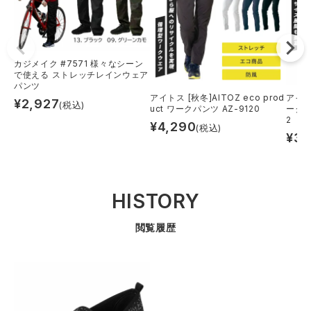
カジメイク #7571 様々なシーン
で使える ストレッチレインウェア
パンツ
アイトス [秋冬]AITOZ eco prod
アイト
¥
2,927
(税込)
uct ワークパンツ AZ-9120
ークパ
2
¥
4,290
(税込)
¥
3,
HISTORY
閲覧履歴