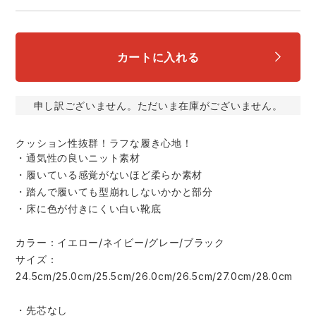
スターライト工業
東洋物産工業
ファン付きウェア
弘進ゴム
藤井電工
カートに入れる
防寒
福山ゴム工業
ビッグボーン商事株式会社
申し訳ございません。ただいま在庫がございません。
カジュアル
クッション性抜群！ラフな履き心地！
・通気性の良いニット素材
・履いている感覚がないほど柔らか素材
・踏んで履いても型崩れしないかかと部分
・床に色が付きにくい白い靴底
カラー：イエロー/ネイビー/グレー/ブラック
サイズ：
24.5cm/25.0cm/25.5cm/26.0cm/26.5cm/27.0cm/28.0cm
・先芯なし