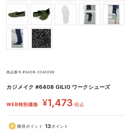
アイズフロンティア ランキング
ハイパーV
医療白衣・介護服
丸五
作業用小物・アクセサリー
TSDESIGN ランキング
ムービンカット
グラディエーター
鞄・バッグ
コーコス ランキング
ニオイクリア
タカヤ商事
つなぎ
アイトス ランキング
エアークラフト
自重堂
ファン付き作業着・空調服
商品番号
#6408-3240099
ジーベック ランキング
サーヴォ
セロリー 大阪支店
カジメイク #6408 GILIO ワークシューズ
電熱ウェア・ヒートウェア
ネーム刺繍・プリント加工対象商品
¥
1,473
アタックベース
サンエス
WEB特別価格
税込
刺繍・プリント加工対象商品
作業着
中塚被服
イーブンリバー
ニット
13
獲得ポイント
ポイント