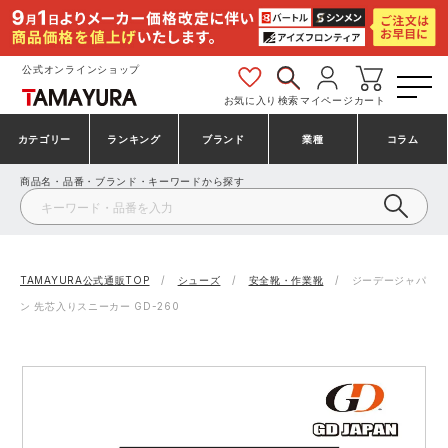
公式オンラインショップ
お気に入り
検索
マイページ
カート
カテゴリー
ランキング
ブランド
業種
コラム
商品名・品番・ブランド・キーワードから探す
安全靴・作業靴
安全靴ランキング
アシックス
建設・建築作業服
ミズノ
シューズ
安全靴スニーカーランキング
プーマ
製造・工場作業服
コンバース（CONVERSE）
TAMAYURA公式通販TOP
シューズ
安全靴・作業靴
ジーデージャパ
ン 先芯入りスニーカー GD-260
作業着・作業服
シューズランキング
シモン
鉄鋼・機械作業服
バートル
事務服・オフィスウェア
アシックス安全靴ランキング
アイズフロンティア
大工・鳶作業服
TSDESIGN