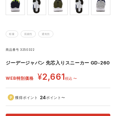
レインウェアランキング
シンメン
夜間・高視認性安全服
日進ゴム
ヤッケ
アイズフロンティア ランキング
ハイパーV
医療白衣・介護服
丸五
作業用小物・アクセサリー
軽量
屈曲性
通気性
TSDESIGN ランキング
ムービンカット
グラディエーター
鞄・バッグ
商品番号
3250322
コーコス ランキング
ニオイクリア
タカヤ商事
つなぎ
ジーデージャパン 先芯入りスニーカー GD-260
アイトス ランキング
エアークラフト
自重堂
¥
2,661
ファン付き作業着・空調服
WEB特別価格
税込
〜
ジーベック ランキング
サーヴォ
セロリー 大阪支店
電熱ウェア・ヒートウェア
24
獲得ポイント
ポイント
〜
ネーム刺繍・プリント加工対象商品
アタックベース
サンエス
刺繍・プリント加工対象商品
作業着