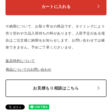
中塚被服
イーブンリバー
カートに入れる
ニット
スターライト工業
東洋物産工業
ファン付きウェア
※納期について、お取り寄せの商品です。タイミングにより
弘進ゴム
藤井電工
売り切れや欠品入荷待ちの時があります。入荷予定がある場
防寒
合はご注文後に納期をお知らせします。お問い合わせでは確
保できません。予めご了承くださいませ。
福山ゴム工業
ビッグボーン商事株式会社
カジュアル
返品特約について
商品についてのお問い合わせ
お見積もり相談はこちら