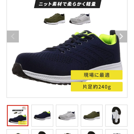
防寒着
ミズノ安全靴ランキング
寅壱
農作業服
アイトス株式会社
作業着ランキング
コーコス
電気・設備作業服
ジーベック
作業用手袋
アウトドアウェアランキング
クロダルマ
配達・営業作業服
桑和
アウトドア・スポーツ
つなぎランキング
山田辰
自動車整備士作業服
クレヒフク
ワークスーツ
空調服ランキング
おたふく手袋
DIY・日曜大工作業服
マック
コンプレッションウェア
コンプレッションウェアランキング
住商モンブラン
飲食店ユニフォーム
ボンマックス
作業用ポロシャツ
作業用ポロシャツランキング
GUSH FORCE
運送・倉庫作業服
CUP
安全保護具
作業用手袋ランキング
GDジャパン
清掃・ビルメンテ作業服
カーシーカシマ
レインウェア・カッパ