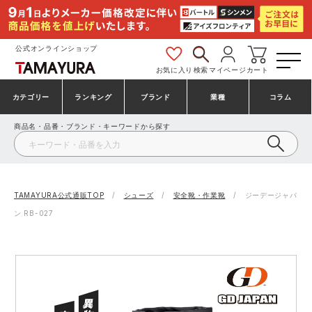
公式オンラインショップ
お気に入り
検索
マイページ
カート
カテゴリー
ランキング
ブランド
業種
コラム
商品名・品番・ブランド・キーワードから探す
安全靴・作業靴
安全靴ランキング
アシックス
建設・建築作業服
ミズノ
シューズ
安全靴スニーカーランキング
プーマ
製造・工場作業服
コンバース（CONVERSE）
TAMAYURA公式通販TOP
シューズ
安全靴・作業靴
ジーデージャパ
ン RB-027
作業着・作業服
シューズランキング
シモン
鉄鋼・機械作業服
バートル
事務服・オフィスウェア
アシックス安全靴ランキング
アイズフロンティア
大工・鳶作業服
TSDESIGN