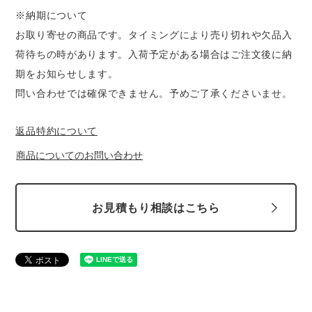
中塚被服
イーブンリバー
※納期について
ニット
お取り寄せの商品です。タイミングにより売り切れや欠品入
スターライト工業
東洋物産工業
荷待ちの時があります。入荷予定がある場合はご注文後に納
ファン付きウェア
期をお知らせします。
弘進ゴム
藤井電工
問い合わせでは確保できません。予めご了承くださいませ。
防寒
返品特約について
福山ゴム工業
ビッグボーン商事株式会社
カジュアル
商品についてのお問い合わせ
お見積もり相談はこちら