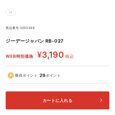
レインウェアランキング
シンメン
夜間・高視認性安全服
日進ゴム
ヤッケ
3E
アイズフロンティア ランキング
ハイパーV
医療白衣・介護服
丸五
作業用小物・アクセサリー
商品番号
3250349
TSDESIGN ランキング
ムービンカット
グラディエーター
ジーデージャパン RB-027
鞄・バッグ
¥
3,190
コーコス ランキング
ニオイクリア
タカヤ商事
WEB特別価格
税込
つなぎ
アイトス ランキング
エアークラフト
自重堂
ファン付き作業着・空調服
29
獲得ポイント
ポイント
ジーベック ランキング
サーヴォ
セロリー 大阪支店
電熱ウェア・ヒートウェア
ネーム刺繍・プリント加工対象商品
カートに入れる
アタックベース
サンエス
刺繍・プリント加工対象商品
作業着