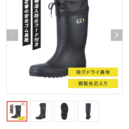
防寒着
ミズノ安全靴ランキング
寅壱
農作業服
アイトス株式会社
作業着ランキング
コーコス
電気・設備作業服
ジーベック
作業用手袋
アウトドアウェアランキング
クロダルマ
配達・営業作業服
桑和
アウトドア・スポーツ
つなぎランキング
山田辰
自動車整備士作業服
クレヒフク
ワークスーツ
空調服ランキング
おたふく手袋
DIY・日曜大工作業服
マック
コンプレッションウェア
コンプレッションウェアランキング
住商モンブラン
飲食店ユニフォーム
ボンマックス
作業用ポロシャツ
作業用ポロシャツランキング
GUSH FORCE
運送・倉庫作業服
CUP
安全保護具
作業用手袋ランキング
GDジャパン
清掃・ビルメンテ作業服
カーシーカシマ
レインウェア・カッパ