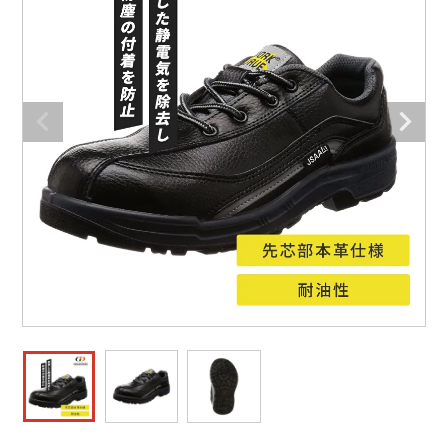
防寒着
ミズノ安全靴ランキング
寅壱
農作業服
アイトス株式会社
作業着ランキング
コーコス
電気・設備作業服
ジーベック
作業用手袋
アウトドアウェアランキング
クロダルマ
配達・営業作業服
桑和
アウトドア・スポーツ
つなぎランキング
山田辰
自動車整備士作業服
クレヒフク
ワークスーツ
空調服ランキング
おたふく手袋
DIY・日曜大工作業服
マック
コンプレッションウェア
コンプレッションウェアランキング
住商モンブラン
飲食店ユニフォーム
ボンマックス
作業用ポロシャツ
作業用ポロシャツランキング
GUSH FORCE
運送・倉庫作業服
CUP
安全保護具
作業用手袋ランキング
GDジャパン
清掃・ビルメンテ作業服
カーシーカシマ
レインウェア・カッパ