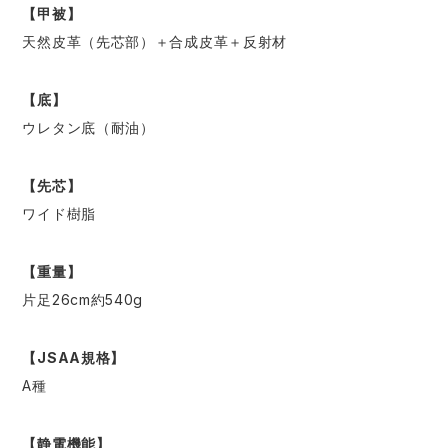
【甲被】
天然皮革（先芯部）＋合成皮革＋反射材
【底】
ウレタン底（耐油）
【先芯】
ワイド樹脂
【重量】
片足26cm約540g
【JSAA規格】
A種
【静電機能】