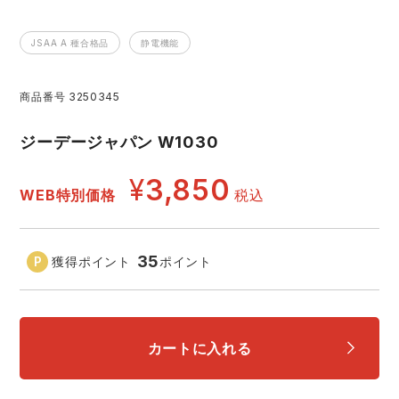
レインウェアランキング
シンメン
夜間・高視認性安全服
日進ゴム
ヤッケ
JSAA A 種合格品
静電機能
アイズフロンティア ランキング
ハイパーV
医療白衣・介護服
丸五
作業用小物・アクセサリー
商品番号
3250345
TSDESIGN ランキング
ムービンカット
グラディエーター
ジーデージャパン W1030
鞄・バッグ
¥
3,850
コーコス ランキング
ニオイクリア
タカヤ商事
WEB特別価格
税込
つなぎ
アイトス ランキング
エアークラフト
自重堂
ファン付き作業着・空調服
35
獲得ポイント
ポイント
ジーベック ランキング
サーヴォ
セロリー 大阪支店
電熱ウェア・ヒートウェア
ネーム刺繍・プリント加工対象商品
カートに入れる
アタックベース
サンエス
刺繍・プリント加工対象商品
作業着