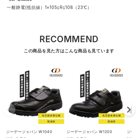
一般静電(抵抗値）1×105≦R≦108（23℃）
RECOMMEND
この商品を見た方はこんな商品も見ています
ジーデージャパン W1040
ジーデージャパン W1200
ジーデ