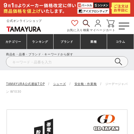
公式オンラインショップ
お気に入り
検索
マイページ
カート
カテゴリー
ランキング
ブランド
業種
コラム
商品名・品番・ブランド・キーワードから探す
安全靴・作業靴
安全靴ランキング
アシックス
建設・建築作業服
ミズノ
シューズ
安全靴スニーカーランキング
プーマ
製造・工場作業服
コンバース（CONVERSE）
TAMAYURA公式通販TOP
シューズ
安全靴・作業靴
ジーデージャパ
ン W1030
作業着・作業服
シューズランキング
シモン
鉄鋼・機械作業服
バートル
事務服・オフィスウェア
アシックス安全靴ランキング
アイズフロンティア
大工・鳶作業服
TSDESIGN