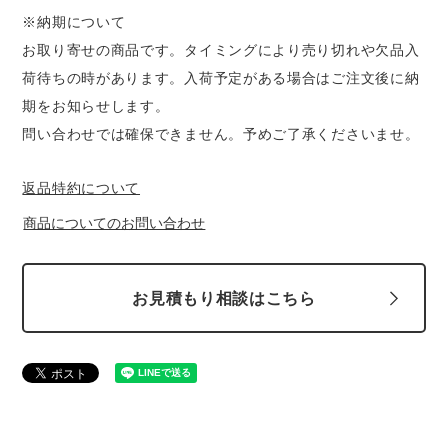
中塚被服
イーブンリバー
※納期について
ニット
お取り寄せの商品です。タイミングにより売り切れや欠品入
スターライト工業
東洋物産工業
荷待ちの時があります。入荷予定がある場合はご注文後に納
ファン付きウェア
期をお知らせします。
弘進ゴム
藤井電工
問い合わせでは確保できません。予めご了承くださいませ。
防寒
返品特約について
福山ゴム工業
ビッグボーン商事株式会社
カジュアル
商品についてのお問い合わせ
お見積もり相談はこちら